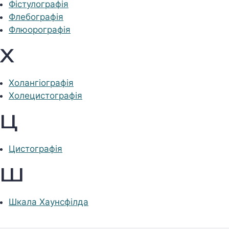
Фістулографія
Флебографія
Флюорографія
Х
Холангіографія
Холецистографія
Ц
Цистографія
Ш
Шкала Хаунсфілда