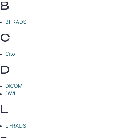
B
BI-RADS
C
Cito
D
DICOM
DWI
L
LI-RADS