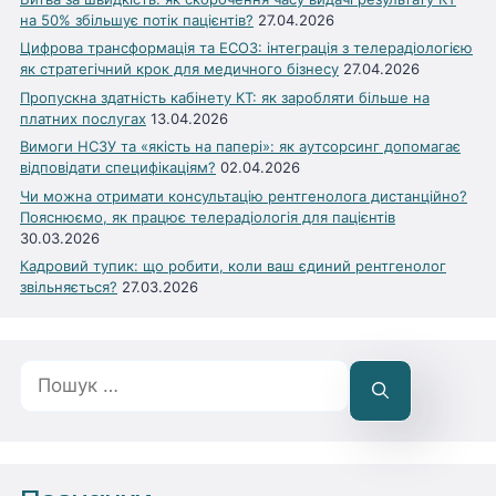
на 50% збільшує потік пацієнтів?
27.04.2026
Цифрова трансформація та ЕСОЗ: інтеграція з телерадіологією
як стратегічний крок для медичного бізнесу
27.04.2026
Пропускна здатність кабінету КТ: як заробляти більше на
платних послугах
13.04.2026
Вимоги НСЗУ та «якість на папері»: як аутсорсинг допомагає
відповідати специфікаціям?
02.04.2026
Чи можна отримати консультацію рентгенолога дистанційно?
Пояснюємо, як працює телерадіологія для пацієнтів
30.03.2026
Кадровий тупик: що робити, коли ваш єдиний рентгенолог
звільняється?
27.03.2026
Пошук: