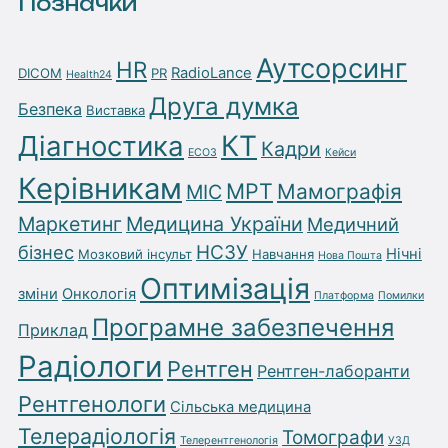
Позначки
Аутсорсинг
HR
RadioLance
DICOM
PR
Health24
Друга думка
Безпека
Виставка
Діагностика
КТ
Кадри
ЕСОЗ
Кейси
Керівникам
МРТ
Мамографія
МІС
Маркетинг
Медицина України
Медичний
бізнес
НСЗУ
Нічні
Мозковий інсульт
Навчання
Нова Пошта
Оптимізація
зміни
Онкологія
Платформа
Помилки
Програмне забезпечення
Приклад
Радіологи
Рентген
Рентген-лаборанти
Рентгенологи
Сільська медицина
Телерадіологія
Томографи
Телерентгенологія
УЗД