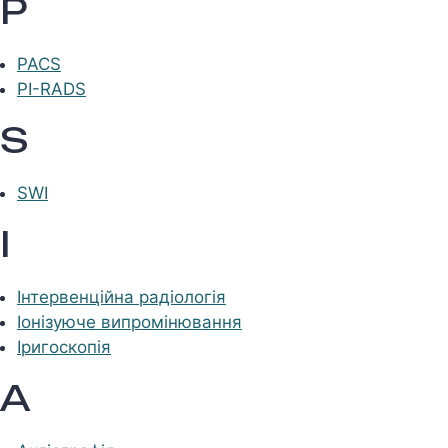
P
PACS
PI-RADS
S
SWI
І
Інтервенційна радіологія
Іонізуюче випромінювання
Іригоскопія
А