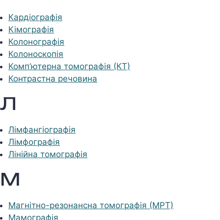
Кардіографія
Кімографія
Колонографія
Колоноскопія
Комп’ютерна томографія (КТ)
Контрастна речовина
Л
Лімфангіографія
Лімфографія
Лінійна томографія
М
Магнітно-резонансна томографія (МРТ)
Мамографія