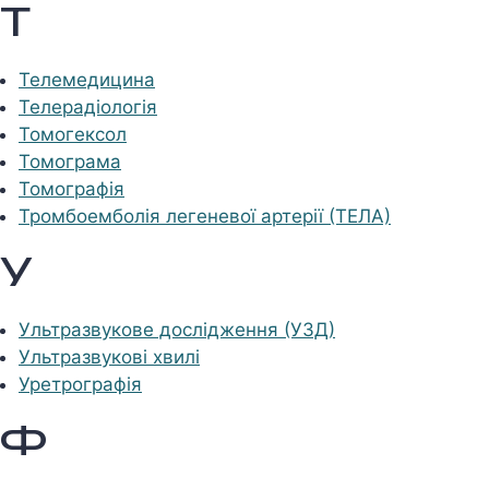
Т
Телемедицина
Телерадіологія
Томогексол
Томограма
Томографія
Тромбоемболія легеневої артерії (ТЕЛА)
У
Ультразвукове дослідження (УЗД)
Ультразвукові хвилі
Уретрографія
Ф