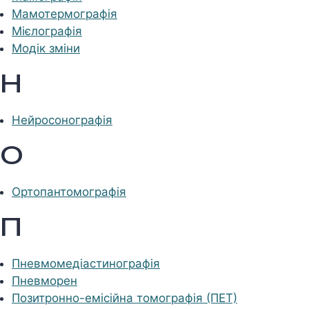
Мамотермографія
Мієлографія
Модік зміни
Н
Нейросонографія
О
Ортопантомографія
П
Пневмомедіастинографія
Пневморен
Позитронно-емісійна томографія (ПЕТ)