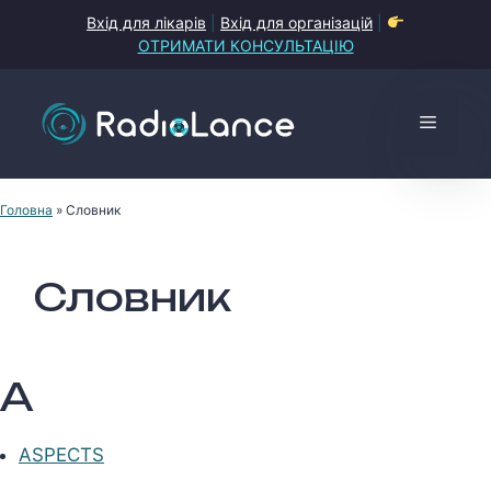
Перейти
Вхід для лікарів
|
Вхід для організацій
|
до
ОТРИМАТИ КОНСУЛЬТАЦІЮ
контенту
Меню
Головна
»
Словник
Словник
A
ASPECTS