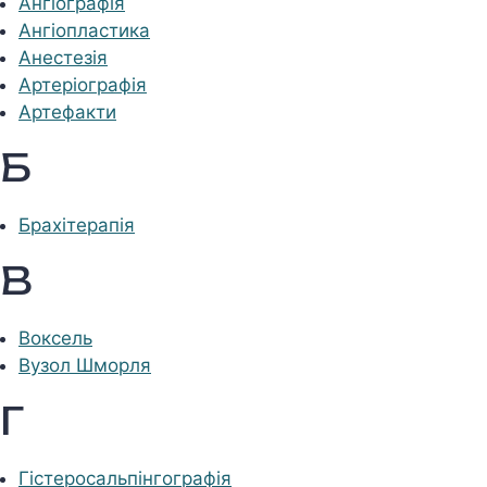
Ангіографія
Ангіопластика
Анестезія
Артеріографія
Артефакти
Б
Брахітерапія
В
Воксель
Вузол Шморля
Г
Гістеросальпінгографія