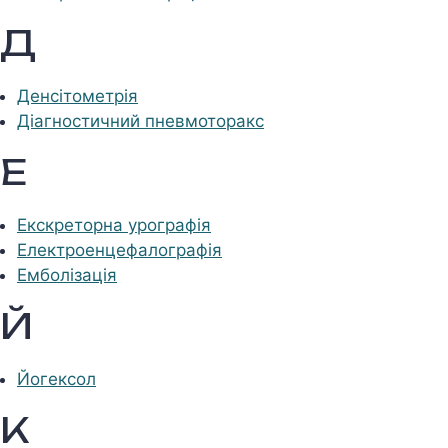
Д
Денсітометрія
Діагностичний пневмоторакс
Е
Екскреторна урографія
Електроенцефалографія
Емболізація
Й
Йогексол
К