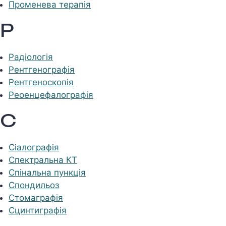
Променева терапія
Р
Радіологія
Рентгенографія
Рентгеноскопія
Реоенцефалографія
С
Сіалографія
Спектральна КТ
Спінальна пункція
Спондильоз
Стомаграфія
Сцинтиграфія