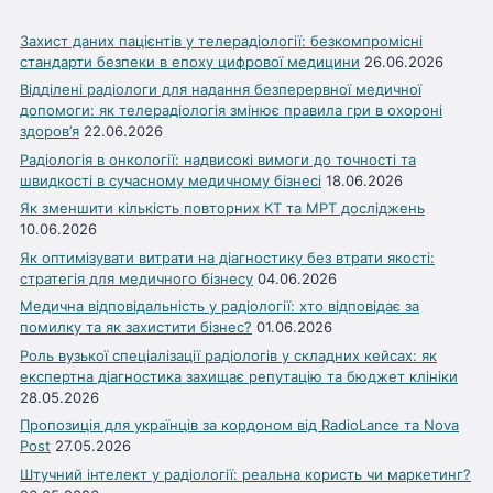
Захист даних пацієнтів у телерадіології: безкомпромісні
стандарти безпеки в епоху цифрової медицини
26.06.2026
Відділені радіологи для надання безперервної медичної
допомоги: як телерадіологія змінює правила гри в охороні
здоров’я
22.06.2026
Радіологія в онкології: надвисокі вимоги до точності та
швидкості в сучасному медичному бізнесі
18.06.2026
Як зменшити кількість повторних КТ та МРТ досліджень
10.06.2026
Як оптимізувати витрати на діагностику без втрати якості:
стратегія для медичного бізнесу
04.06.2026
Медична відповідальність у радіології: хто відповідає за
помилку та як захистити бізнес?
01.06.2026
Роль вузької спеціалізації радіологів у складних кейсах: як
експертна діагностика захищає репутацію та бюджет клініки
28.05.2026
Пропозиція для українців за кордоном від RadioLance та Nova
Post
27.05.2026
Штучний інтелект у радіології: реальна користь чи маркетинг?