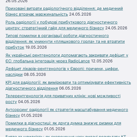
26.05.2026
Приховані витрати радіологічного відділення: де медичний
бізнес втрачає маржинальність
24.05.2026
Роль радіології у побудові прибуткового діагностичного
центру: стратегічний гайд для медичного бізнесу
24.05.2026
Типові помилки в організації роботи діагностичного
відділення: як уникнути «пляшкового горла» та не втратити
прибуток
19.05.2026
Як українські рентгенологи допомагають закривати дефіцит у
ЄС: глобальна інтеграція через RadioLance
12.05.2026
Дефіцит лікарів-рентгенологів у Європі: причини, цифри,
наслідки
08.05.2026
KPI для радіології: як вимірювати та оптимізувати ефективність
діагностичного відділення
06.05.2026
Телерентгенологія для приватних клінік: нові можливості
росту
04.05.2026
Аутсорсинг радіології як стратегія масштабування медичного
бізнесу
01.05.2026
Помилки в діагностиці: як друга думка знижує ризики для
медичного бізнесу
01.05.2026
Битва за швидкість: як скорочення часу видачі результату КТ