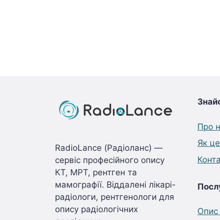
Знай
Про 
Як ц
RadioLance (Радіоланс) —
Конт
сервіс професійного опису
КТ, МРТ, рентген та
мамографії. Віддалені лікарі-
Посл
радіологи, рентгенологи для
опису радіологічних
Опис 