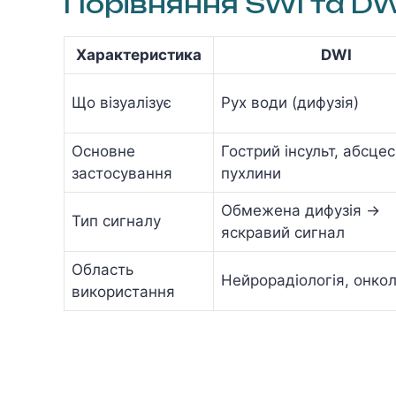
Порівняння SWI та DW
Характеристика
DWI
Що візуалізує
Рух води (дифузія)
Основне
Гострий інсульт, абсцес
застосування
пухлини
Обмежена дифузія →
Тип сигналу
яскравий сигнал
Область
Нейрорадіологія, онкол
використання