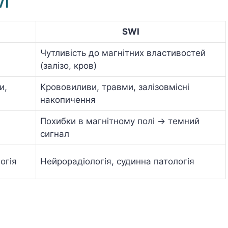
I
SWI
Чутливість до магнітних властивостей
(залізо, кров)
и,
Крововиливи, травми, залізовмісні
накопичення
Похибки в магнітному полі → темний
сигнал
огія
Нейрорадіологія, судинна патологія