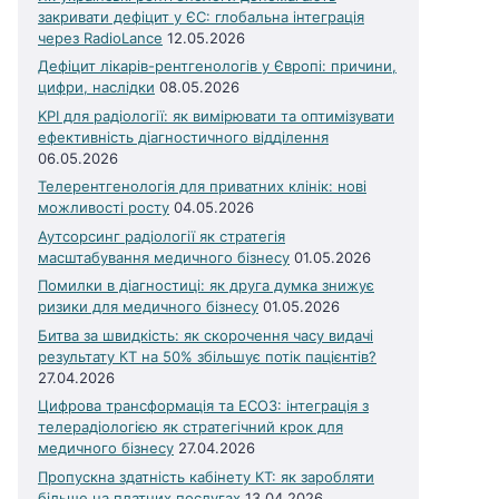
закривати дефіцит у ЄС: глобальна інтеграція
через RadioLance
12.05.2026
Дефіцит лікарів-рентгенологів у Європі: причини,
цифри, наслідки
08.05.2026
KPI для радіології: як вимірювати та оптимізувати
ефективність діагностичного відділення
06.05.2026
Телерентгенологія для приватних клінік: нові
можливості росту
04.05.2026
Аутсорсинг радіології як стратегія
масштабування медичного бізнесу
01.05.2026
Помилки в діагностиці: як друга думка знижує
ризики для медичного бізнесу
01.05.2026
Битва за швидкість: як скорочення часу видачі
результату КТ на 50% збільшує потік пацієнтів?
27.04.2026
Цифрова трансформація та ЕСОЗ: інтеграція з
телерадіологією як стратегічний крок для
медичного бізнесу
27.04.2026
Пропускна здатність кабінету КТ: як заробляти
більше на платних послугах
13.04.2026