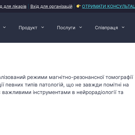
д для лікарів
|
Вхід для організацій
|
ОТРИМАТИ КОНСУЛЬТА
Продукт
Послуги
Співпраця
іалізований режими магнітно-резонансної томографії
ії певних типів патологій, що не завжди помітні на
 важливими інструментами в нейрорадіології та