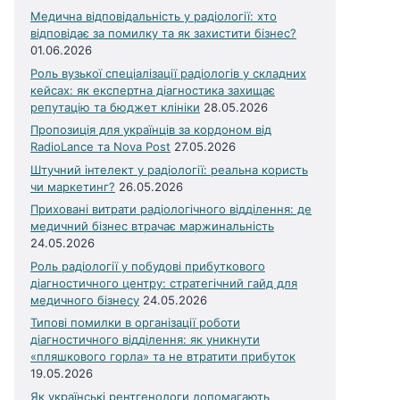
Медична відповідальність у радіології: хто
відповідає за помилку та як захистити бізнес?
01.06.2026
Роль вузької спеціалізації радіологів у складних
кейсах: як експертна діагностика захищає
репутацію та бюджет клініки
28.05.2026
Пропозиція для українців за кордоном від
RadioLance та Nova Post
27.05.2026
Штучний інтелект у радіології: реальна користь
чи маркетинг?
26.05.2026
Приховані витрати радіологічного відділення: де
медичний бізнес втрачає маржинальність
24.05.2026
Роль радіології у побудові прибуткового
діагностичного центру: стратегічний гайд для
медичного бізнесу
24.05.2026
Типові помилки в організації роботи
діагностичного відділення: як уникнути
«пляшкового горла» та не втратити прибуток
19.05.2026
Як українські рентгенологи допомагають