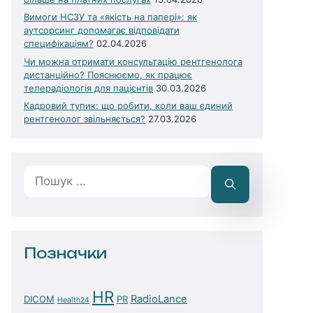
Вимоги НСЗУ та «якість на папері»: як
аутсорсинг допомагає відповідати
специфікаціям?
02.04.2026
Чи можна отримати консультацію рентгенолога
дистанційно? Пояснюємо, як працює
телерадіологія для пацієнтів
30.03.2026
Кадровий тупик: що робити, коли ваш єдиний
рентгенолог звільняється?
27.03.2026
Пошук:
Позначки
HR
RadioLance
DICOM
PR
Health24