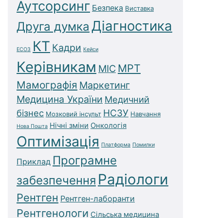
Аутсорсинг
Безпека
Виставка
Діагностика
Друга думка
КТ
Кадри
ЕСОЗ
Кейси
Керівникам
МРТ
МІС
Мамографія
Маркетинг
Медицина України
Медичний
бізнес
НСЗУ
Мозковий інсульт
Навчання
Нічні зміни
Онкологія
Нова Пошта
Оптимізація
Платформа
Помилки
Програмне
Приклад
Радіологи
забезпечення
Рентген
Рентген-лаборанти
Рентгенологи
Сільська медицина