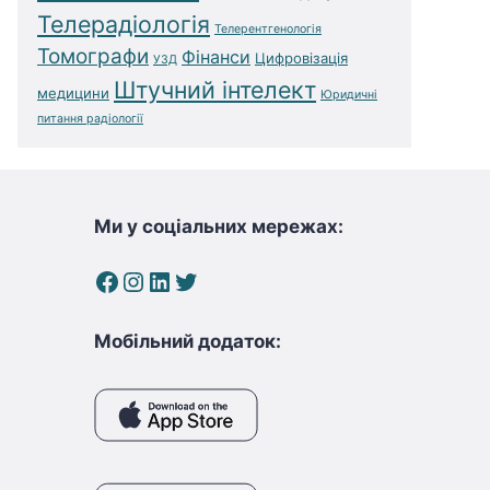
Телерадіологія
Телерентгенологія
Томографи
Фінанси
Цифровізація
УЗД
Штучний інтелект
медицини
Юридичні
питання радіології
Ми у соціальних мережах:
Facebook
Instagram
LinkedIn
Twitter
Мобільний додаток: