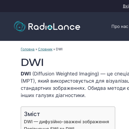
Перейти
Вхі
до
контенту
Про нас
Головна
»
Словник
»
DWI
DWI
DWI
(Diffusion Weighted Imaging) — це спец
(МРТ), який використовується для візуалізац
стандартних зображеннях. Обидва методи є
інших галузях діагностики.
Зміст
DWI — дифузійно-зважені зображення
Порівняння SWI та DWI