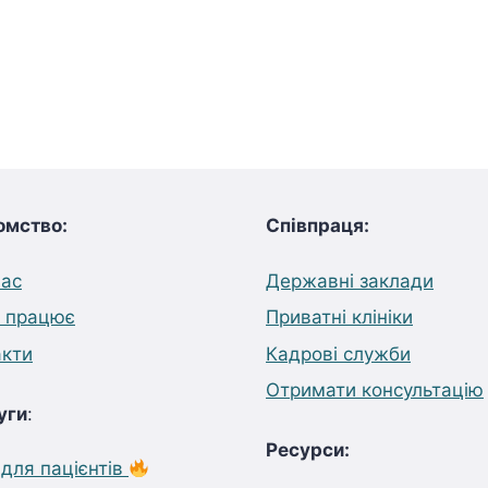
омство:
Співпраця:
нас
Державні заклади
е працює
Приватні клініки
акти
Кадрові служби
Отримати консультацію
уги
:
Ресурси:
для пацієнтів