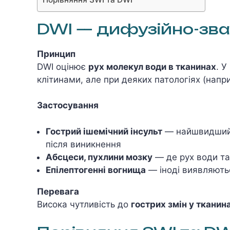
DWI — дифузійно-зв
Принцип
DWI оцінює
рух молекул води в тканинах
. У
клітинами, але при деяких патологіях (напр
Застосування
Гострий ішемічний інсульт
— найшвидший 
після виникнення
Абсцеси, пухлини мозку
— де рух води т
Епілептогенні вогнища
— іноді виявляють
Перевага
Висока чутливість до
гострих змін у тканин