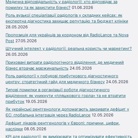
Медична відповідальність у радіології: хто відповідає за
помилку та як захистити бізнес?
01.06.2026
Роль вузької спеціалізації радіологів у складних кейсах: як
експертна діагностика захищає репутацію та бюджет клініки
28.05.2026
Пропозиція для українців за кордоном від RadioLance та Nova
Post
27.05.2026
Штучний інтелект у радіології: реальна користь чи маркетинг?
26.05.2026
Приховані витрати радіологічного відділення: де медичний
бізнес втрачає маржинальність
24.05.2026
Роль радіології у побудові прибуткового діагностичного
центру: стратегічний гайд для медичного бізнесу
24.05.2026
Типові помилки в організації роботи діагностичного
відділення: як уникнути «пляшкового горла» та не втратити
прибуток
19.05.2026
Як українські рентгенологи допомагають закривати дефіцит у
ЄС: глобальна інтеграція через RadioLance
12.05.2026
Дефіцит лікарів-рентгенологів у Європі: причини, цифри,
наслідки
08.05.2026
KPI для радіології: як вимірювати та оптимізувати ефективність