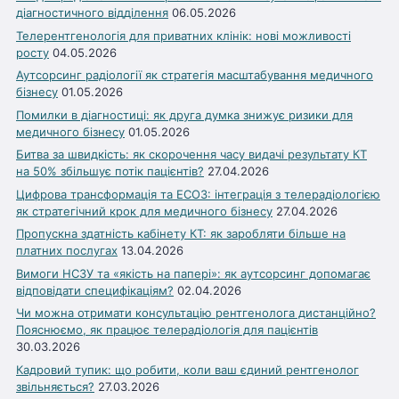
діагностичного відділення
06.05.2026
Телерентгенологія для приватних клінік: нові можливості
росту
04.05.2026
Аутсорсинг радіології як стратегія масштабування медичного
бізнесу
01.05.2026
Помилки в діагностиці: як друга думка знижує ризики для
медичного бізнесу
01.05.2026
Битва за швидкість: як скорочення часу видачі результату КТ
на 50% збільшує потік пацієнтів?
27.04.2026
Цифрова трансформація та ЕСОЗ: інтеграція з телерадіологією
як стратегічний крок для медичного бізнесу
27.04.2026
Пропускна здатність кабінету КТ: як заробляти більше на
платних послугах
13.04.2026
Вимоги НСЗУ та «якість на папері»: як аутсорсинг допомагає
відповідати специфікаціям?
02.04.2026
Чи можна отримати консультацію рентгенолога дистанційно?
Пояснюємо, як працює телерадіологія для пацієнтів
30.03.2026
Кадровий тупик: що робити, коли ваш єдиний рентгенолог
звільняється?
27.03.2026