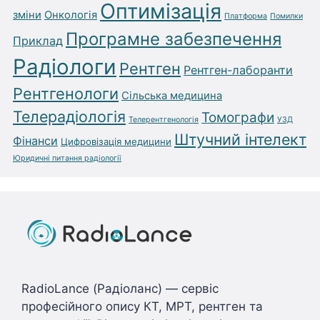
Оптимізація
зміни
Онкологія
Платформа
Помилки
Програмне забезпечення
Приклад
Радіологи
Рентген
Рентген-лаборанти
Рентгенологи
Сільська медицина
Телерадіологія
Томографи
Телерентгенологія
УЗД
Штучний інтелект
Фінанси
Цифровізація медицини
Юридичні питання радіології
RadioLance (Радіоланс) — сервіс
професійного опису КТ, МРТ, рентген та