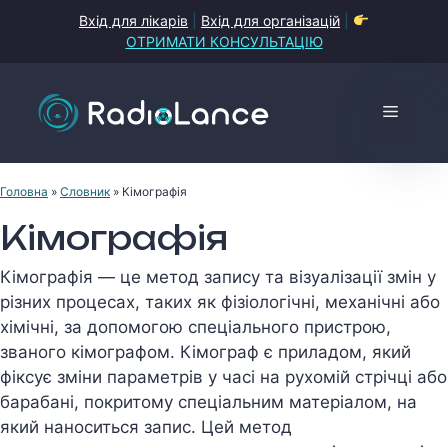
Перейти
Вхід для лікарів
|
Вхід для організацій
|
до
ОТРИМАТИ КОНСУЛЬТАЦІЮ
контенту
Меню
Головна
»
Словник
»
Кімографія
Кімографія
Кімографія — це метод запису та візуалізації змін у
різних процесах, таких як фізіологічні, механічні або
хімічні, за допомогою спеціального пристрою,
званого кімографом. Кімограф є приладом, який
фіксує зміни параметрів у часі на рухомій стрічці або
барабані, покритому спеціальним матеріалом, на
який наноситься запис. Цей метод