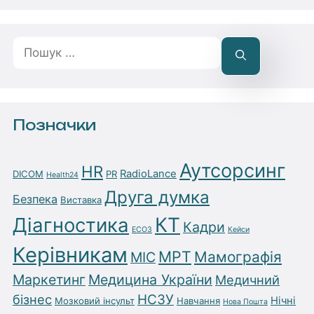
Пошук:
Позначки
Аутсорсинг
HR
RadioLance
DICOM
PR
Health24
Друга думка
Безпека
Виставка
Діагностика
КТ
Кадри
ЕСОЗ
Кейси
Керівникам
МРТ
Мамографія
МІС
Маркетинг
Медицина України
Медичний
бізнес
НСЗУ
Нічні
Мозковий інсульт
Навчання
Нова Пошта