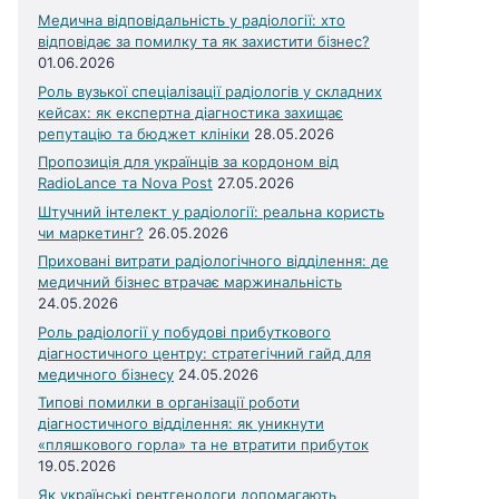
Медична відповідальність у радіології: хто
відповідає за помилку та як захистити бізнес?
01.06.2026
Роль вузької спеціалізації радіологів у складних
кейсах: як експертна діагностика захищає
репутацію та бюджет клініки
28.05.2026
Пропозиція для українців за кордоном від
RadioLance та Nova Post
27.05.2026
Штучний інтелект у радіології: реальна користь
чи маркетинг?
26.05.2026
Приховані витрати радіологічного відділення: де
медичний бізнес втрачає маржинальність
24.05.2026
Роль радіології у побудові прибуткового
діагностичного центру: стратегічний гайд для
медичного бізнесу
24.05.2026
Типові помилки в організації роботи
діагностичного відділення: як уникнути
«пляшкового горла» та не втратити прибуток
19.05.2026
Як українські рентгенологи допомагають