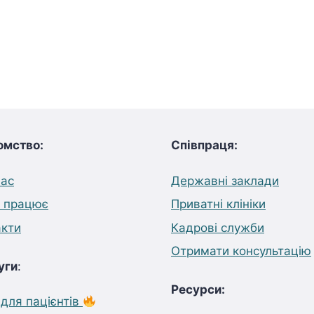
омство:
Співпраця:
нас
Державні заклади
е працює
Приватні клініки
акти
Кадрові служби
Отримати консультацію
уги
:
Ресурси:
для пацієнтів