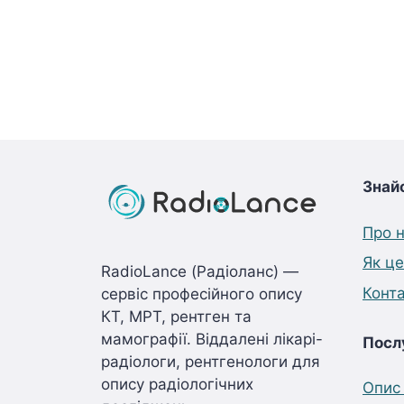
Знай
Про 
Як ц
RadioLance (Радіоланс) —
Конт
сервіс професійного опису
КТ, МРТ, рентген та
мамографії. Віддалені лікарі-
Посл
радіологи, рентгенологи для
опису радіологічних
Опис 