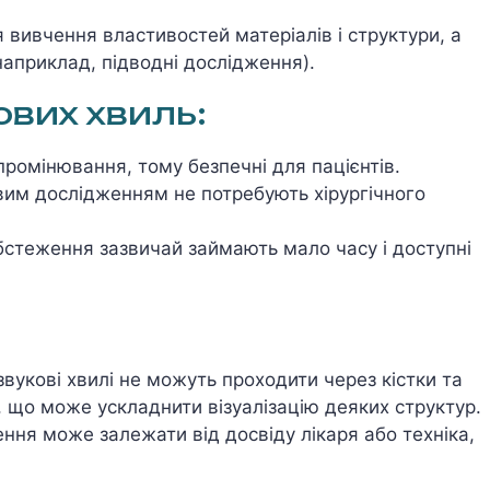
я вивчення властивостей матеріалів і структури, а
априклад, підводні дослідження).
ових хвиль:
промінювання, тому безпечні для пацієнтів.
вим дослідженням не потребують хірургічного
обстеження зазвичай займають мало часу і доступні
звукові хвилі не можуть проходити через кістки та
), що може ускладнити візуалізацію деяких структур.
ення може залежати від досвіду лікаря або техніка,