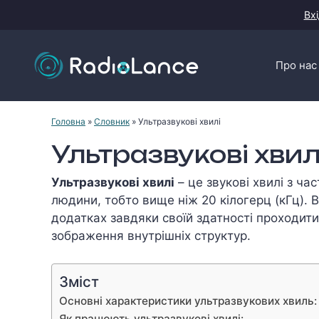
Перейти
Вхі
до
контенту
Про нас
Головна
»
Словник
»
Ультразвукові хвилі
Ультразвукові хвил
Ультразвукові хвилі
– це звукові хвилі з ч
людини, тобто вище ніж 20 кілогерц (кГц). 
додатках завдяки своїй здатності проходити
зображення внутрішніх структур.
Зміст
Основні характеристики ультразвукових хвиль:
Як працюють ультразвукові хвилі: