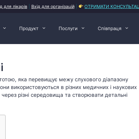
д для лікарів
|
Вхід для організацій
|
ОТРИМАТИ КОНСУЛЬТА
Продукт
Послуги
Співпраця
і
астотою, яка перевищує межу слухового діапазону
Вони використовуються в різних медичних і наукових
 через різні середовища та створювати детальні