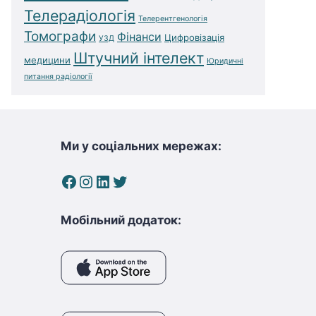
Телерадіологія
Телерентгенологія
Томографи
Фінанси
Цифровізація
УЗД
Штучний інтелект
медицини
Юридичні
питання радіології
Ми у соціальних мережах:
Facebook
Instagram
LinkedIn
Twitter
Мобільний додаток: