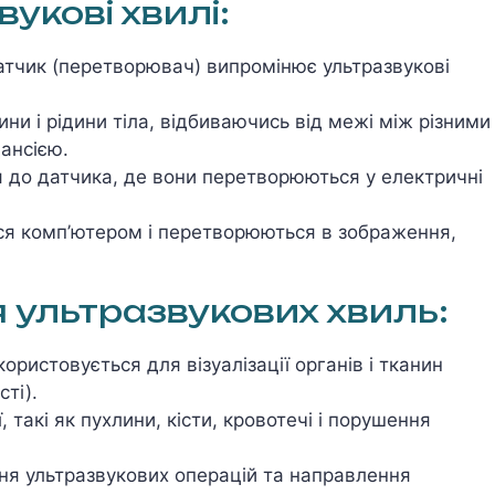
укові хвилі:
атчик (перетворювач) випромінює ультразвукові
ини і рідини тіла, відбиваючись від межі між різними
ансією.
ся до датчика, де вони перетворюються у електричні
ся комп’ютером і перетворюються в зображення,
 ультразвукових хвиль:
користовується для візуалізації органів і тканин
сті).
, такі як пухлини, кісти, кровотечі і порушення
ня ультразвукових операцій та направлення