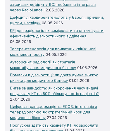
закривати дефіцит у ЄС: глобальна інтеграція
через RadioLance
12.05.2026
Дефіцит лікарів-рентгенологів у Європі: причини,
цифри, наслідки
08.05.2026
KPI для радіології: як вимірювати та оптимізувати
ефективність діагностичного відділення
06.05.2026
Телерентгенологія для приватних клінік: нові
можливості росту
04.05.2026
Аутсорсинг радіології як стратегія
масштабування медичного бізнесу
01.05.2026
Помилки в діагностиці: як друга думка знижує
ризики для медичного бізнесу
01.05.2026
Битва за швидкість: як скорочення часу видачі
результату КТ на 50% збільшує потік пацієнтів?
27.04.2026
Цифрова трансформація та ЕСОЗ: інтеграція з
телерадіологією як стратегічний крок для
медичного бізнесу
27.04.2026
Пропускна здатність кабінету КТ: як заробляти
більше на платних послугах
13.04.2026