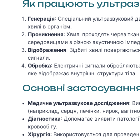
Як працюють ультразв
Генерація
: Спеціальний ультразвуковий д
хвилі в організм.
Проникнення
: Хвилі проходять через ткан
середовищами з різною акустичною імпед
Відображення
: Відбиті хвилі повертають
сигнали.
Обробка
: Електричні сигнали обробляють
яке відображає внутрішні структури тіла.
Основні застосування
Медичне ультразвукове дослідження
: Ви
(наприклад, серця, печінки, нирок, вагітно
Діагностика
: Допомагає виявити патології
кровообігу.
Хірургія
: Використовується для проведен