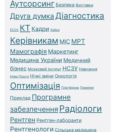
Аутсорсинг
Безпека
Виставка
Діагностика
Друга думка
КТ
Кадри
ЕСОЗ
Кейси
Керівникам
МРТ
МІС
Мамографія
Маркетинг
Медицина України
Медичний
бізнес
НСЗУ
Мозковий інсульт
Навчання
Нічні зміни
Онкологія
Нова Пошта
Оптимізація
Платформа
Помилки
Програмне
Приклад
Радіологи
забезпечення
Рентген
Рентген-лаборанти
Рентгенологи
Сільська медицина