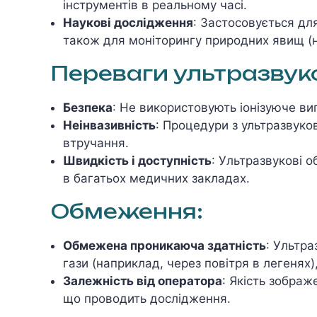
інструментів в реальному часі.
Наукові дослідження
: Застосовується дл
також для моніторингу природних явищ (н
Переваги ультразвук
Безпека
: Не використовують іонізуюче ви
Неінвазивність
: Процедури з ультразвуко
втручання.
Швидкість і доступність
: Ультразвукові 
в багатьох медичних закладах.
Обмеження:
Обмежена проникаюча здатність
: Ультра
гази (наприклад, через повітря в легенях
Залежність від оператора
: Якість зображ
що проводить дослідження.