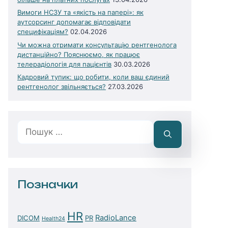
Вимоги НСЗУ та «якість на папері»: як
аутсорсинг допомагає відповідати
специфікаціям?
02.04.2026
Чи можна отримати консультацію рентгенолога
дистанційно? Пояснюємо, як працює
телерадіологія для пацієнтів
30.03.2026
Кадровий тупик: що робити, коли ваш єдиний
рентгенолог звільняється?
27.03.2026
Пошук:
Позначки
HR
RadioLance
DICOM
PR
Health24