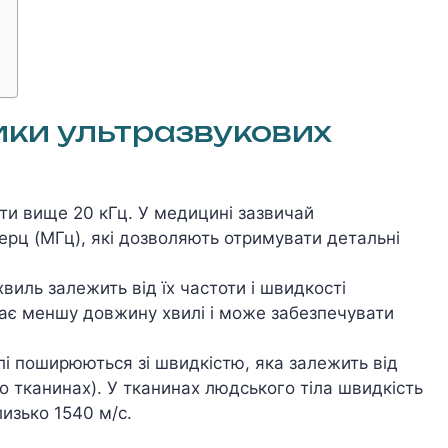
ики ультразвукових
оти вище 20 кГц. У медицині зазвичай
ерц (МГц), які дозволяють отримувати детальні
виль залежить від їх частоти і швидкості
ає меншу довжину хвилі і може забезпечувати
илі поширюються зі швидкістю, яка залежить від
бо тканинах). У тканинах людського тіла швидкість
изько 1540 м/с.