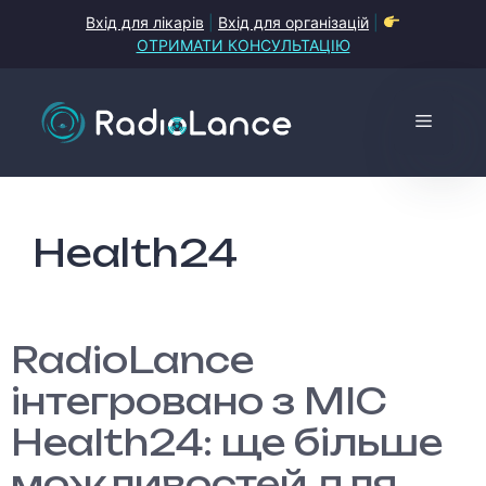
Перейти
Вхід для лікарів
|
Вхід для організацій
|
до
ОТРИМАТИ КОНСУЛЬТАЦІЮ
контенту
Меню
Health24
RadioLance
інтегровано з МІС
Health24: ще більше
можливостей для