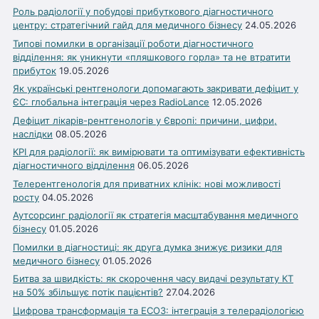
Роль радіології у побудові прибуткового діагностичного
центру: стратегічний гайд для медичного бізнесу
24.05.2026
Типові помилки в організації роботи діагностичного
відділення: як уникнути «пляшкового горла» та не втратити
прибуток
19.05.2026
Як українські рентгенологи допомагають закривати дефіцит у
ЄС: глобальна інтеграція через RadioLance
12.05.2026
Дефіцит лікарів-рентгенологів у Європі: причини, цифри,
наслідки
08.05.2026
KPI для радіології: як вимірювати та оптимізувати ефективність
діагностичного відділення
06.05.2026
Телерентгенологія для приватних клінік: нові можливості
росту
04.05.2026
Аутсорсинг радіології як стратегія масштабування медичного
бізнесу
01.05.2026
Помилки в діагностиці: як друга думка знижує ризики для
медичного бізнесу
01.05.2026
Битва за швидкість: як скорочення часу видачі результату КТ
на 50% збільшує потік пацієнтів?
27.04.2026
Цифрова трансформація та ЕСОЗ: інтеграція з телерадіологією