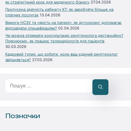
як стратегічний крок для медичного бізнесу
27.04.2026
Пропускна здатність кабінету КТ: як заробляти більше на
платних послугах
13.04.2026
Вимоги НСЗУ та «якість на папері»: як аутсорсинг допомагає
відповідати специфікаціям?
02.04.2026
Чи можна отримати консультацію рентгенолога дистанційно?
Пояснюємо, як працює телерадіологія для пацієнтів
30.03.2026
Кадровий тупик: що робити, коли ваш єдиний рентгенолог
звільняється?
27.03.2026
Пошук:
Позначки