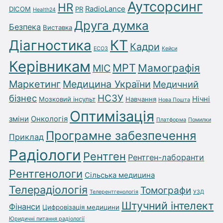
Аутсорсинг
HR
RadioLance
DICOM
PR
Health24
Друга думка
Безпека
Виставка
Діагностика
КТ
Кадри
ЕСОЗ
Кейси
Керівникам
МРТ
Мамографія
МІС
Маркетинг
Медицина України
Медичний
бізнес
НСЗУ
Нічні
Мозковий інсульт
Навчання
Нова Пошта
Оптимізація
зміни
Онкологія
Платформа
Помилки
Програмне забезпечення
Приклад
Радіологи
Рентген
Рентген-лаборанти
Рентгенологи
Сільська медицина
Телерадіологія
Томографи
Телерентгенологія
УЗД
Штучний інтелект
Фінанси
Цифровізація медицини
Юридичні питання радіології