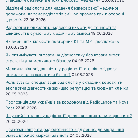
стандарти безпеки в епоху цифрової медицини
26.06.2026
Відділені радіологи для надання безперервної медичної
допомоги: як телерадіологія змінює правила гри в охороні
здоров’я
22.06.2026
Радіологія в онкології: надвисокі вимоги до точності та
швидкості в сучасному медичному бізнесі
18.06.2026
Як зменшити кількість повторних КТ та МРТ досліджень
10.06.2026
Як оптимізувати витрати на діагностику без втрати якості:
стратегія для медичного бізнесу
04.06.2026
Медична відповідальність у радіології: хто відповідає за
помилку та як захистити бізнес?
01.06.2026
Роль вузької спеціалізації радіологів у складних кейсах: як
експертна діагностика захищає репутацію та бюджет клініки
28.05.2026
Пропозиція для українців за кордоном від RadioLance та Nova
Post
27.05.2026
Штучний інтелект у радіології: реальна користь чи маркетинг?
26.05.2026
Приховані витрати радіологічного відділення: де медичний
бізнес втрачає маржинальність
24.05.2026