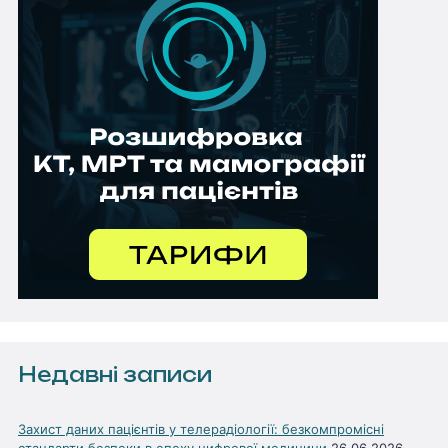
Недавні записи
Захист даних пацієнтів у телерадіології: безкомпромісні