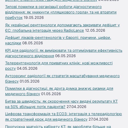
Типові помилки в організації роботи діагностичного
відділення: як уникнути «пляшкового горла» та не втратити
прибуток
19.05.2026
Як українські рентгенологи допомагають закривати дефіцит у
ЄС: глобальна інтеграція через RadioLance
12.05.2026
Дефіцит лікарів-рентгенологів у Європі: причини, цифри,
наслідки
08.05.2026
KPI для радіології: як вимірювати та оптимізувати ефективність
діагностичного відділення
06.05.2026
Телерентгенологія для приватних клінік: нові можливості
росту
04.05.2026
Аутсорсинг радіології як стратегія масштабування медичного
бізнесу
01.05.2026
Помилки в діагностиці: як друга думка знижує ризики для
медичного бізнесу
01.05.2026
Битва за швидкість: як скорочення часу видачі результату КТ
на 50% збільшує потік пацієнтів?
27.04.2026
Цифрова трансформація та ЕСОЗ: інтеграція з телерадіологією
як стратегічний крок для медичного бізнесу
27.04.2026
Пропускна здатність кабінету КТ: як заробляти більше на