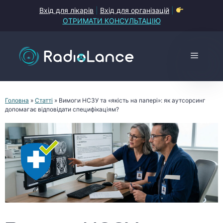
Перейти
Вхід для лікарів
|
Вхід для організацій
|
до
ОТРИМАТИ КОНСУЛЬТАЦІЮ
контенту
Меню
Головна
»
Статті
»
Вимоги НСЗУ та «якість на папері»: як аутсорсинг
допомагає відповідати специфікаціям?