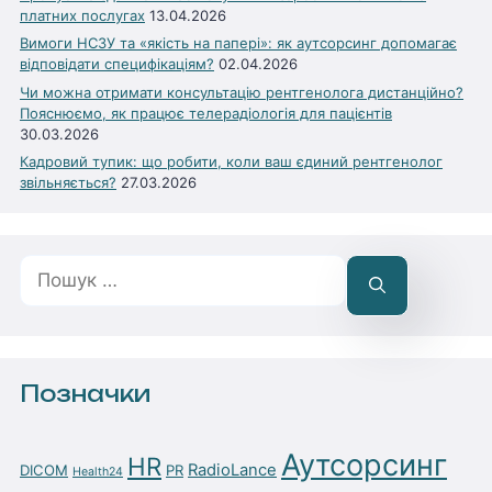
платних послугах
13.04.2026
Вимоги НСЗУ та «якість на папері»: як аутсорсинг допомагає
відповідати специфікаціям?
02.04.2026
Чи можна отримати консультацію рентгенолога дистанційно?
Пояснюємо, як працює телерадіологія для пацієнтів
30.03.2026
Кадровий тупик: що робити, коли ваш єдиний рентгенолог
звільняється?
27.03.2026
Пошук:
Позначки
Аутсорсинг
HR
RadioLance
DICOM
PR
Health24