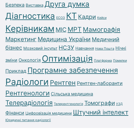
Друга думка
Безпека
Виставка
Діагностика
КТ
Кадри
ЕСОЗ
Кейси
Керівникам
МРТ
Мамографія
МІС
Маркетинг
Медицина України
Медичний
бізнес
НСЗУ
Нічні
Мозковий інсульт
Навчання
Нова Пошта
Оптимізація
зміни
Онкологія
Платформа
Помилки
Програмне забезпечення
Приклад
Радіологи
Рентген
Рентген-лаборанти
Рентгенологи
Сільська медицина
Телерадіологія
Томографи
Телерентгенологія
УЗД
Штучний інтелект
Фінанси
Цифровізація медицини
Юридичні питання радіології