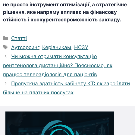
не просто інструмент оптимізації, а стратегічне
рішення, яке напряму впливає на фінансову
стійкість і конкурентоспроможність закладу.
Категорії
Статті
Позначки
Аутсорсинг
,
Керівникам
,
НСЗУ
Чи можна отримати консультацію
рентгенолога дистанційно? Пояснюємо, як
працює телерадіологія для пацієнтів
Пропускна здатність кабінету КТ: як заробляти
більше на платних послугах