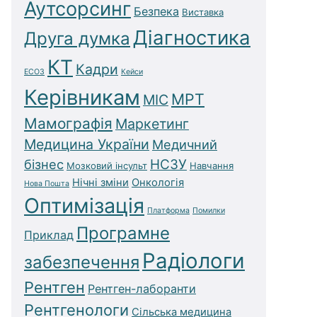
Аутсорсинг
Безпека
Виставка
Діагностика
Друга думка
КТ
Кадри
ЕСОЗ
Кейси
Керівникам
МРТ
МІС
Мамографія
Маркетинг
Медицина України
Медичний
бізнес
НСЗУ
Мозковий інсульт
Навчання
Нічні зміни
Онкологія
Нова Пошта
Оптимізація
Платформа
Помилки
Програмне
Приклад
Радіологи
забезпечення
Рентген
Рентген-лаборанти
Рентгенологи
Сільська медицина