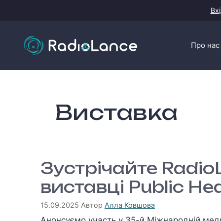
Перейти
Вхі
до
контенту
Про нас
Виставка
Зустрічайте Radio
виставці Public He
15.09.2025
Автор
Алла Ковшова
Анонсуємо участь у 35-й Міжнародній медич