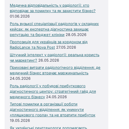
Медична відповідальність у радіології: хто
відповідає за помилку та як захистити бізнес?
01.06.2026
Роль вузької спеціалізації радіологів у складних
кейсах: як експертна діагностика захищає
репутацію та бюджет клініки
28.05.2026
Пропозиція для українців за кордоном від
RadioLance та Nova Post
27.05.2026
Штучний інтелект у радіології: реальна користь
чи маркетинг?
26.05.2026
Приховані витрати радіологічного відділення: де
медичний бізнес втрачає маржинальність
24.05.2026
Роль радіології у побудові прибуткового
діагностичного центру: стратегічний гайд для
медичного бізнесу
24.05.2026
Типові помилки в організації роботи
діагностичного відділення: як уникнути
«пляшкового горла» та не втратити прибуток
19.05.2026
Як українські рентгенологи допомагають