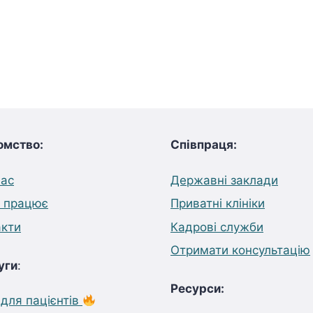
омство:
Співпраця:
нас
Державні заклади
е працює
Приватні клініки
акти
Кадрові служби
Отримати консультацію
уги
:
Ресурси:
для пацієнтів