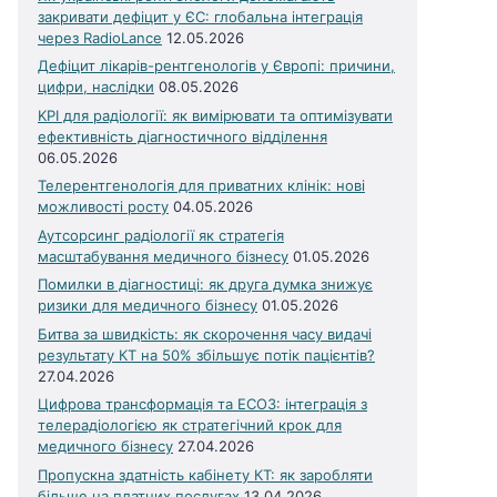
закривати дефіцит у ЄС: глобальна інтеграція
через RadioLance
12.05.2026
Дефіцит лікарів-рентгенологів у Європі: причини,
цифри, наслідки
08.05.2026
KPI для радіології: як вимірювати та оптимізувати
ефективність діагностичного відділення
06.05.2026
Телерентгенологія для приватних клінік: нові
можливості росту
04.05.2026
Аутсорсинг радіології як стратегія
масштабування медичного бізнесу
01.05.2026
Помилки в діагностиці: як друга думка знижує
ризики для медичного бізнесу
01.05.2026
Битва за швидкість: як скорочення часу видачі
результату КТ на 50% збільшує потік пацієнтів?
27.04.2026
Цифрова трансформація та ЕСОЗ: інтеграція з
телерадіологією як стратегічний крок для
медичного бізнесу
27.04.2026
Пропускна здатність кабінету КТ: як заробляти
більше на платних послугах
13.04.2026