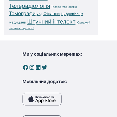
Телерадіологія
Телерентгенологія
Томографи
Фінанси
Цифровізація
УЗД
Штучний інтелект
медицини
Юридичні
питання радіології
Ми у соціальних мережах:
Facebook
Instagram
LinkedIn
Twitter
Мобільний додаток: