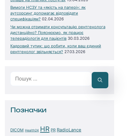
Вимоги НСЗУ та «якість на папері»: як
аутсорсинг допомагає відповідати
специфікаціям?
02.04.2026
Чи можна отримати консультацію рентгенолога
дистанційно? Пояснюємо, як працює
телерадіологія для пацієнтів
30.03.2026
Кадровий тупик: що робити, коли ваш єдиний
рентгенолог звільняється?
27.03.2026
Пошук:
Позначки
HR
RadioLance
DICOM
PR
Health24