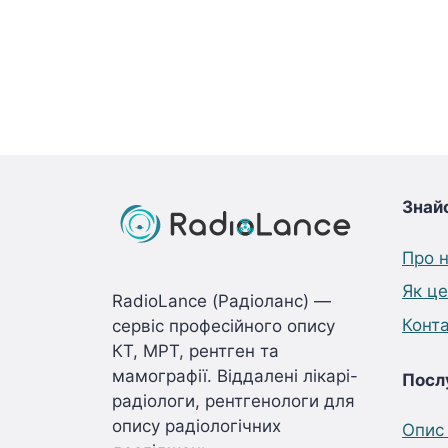
Знай
Про 
Як ц
RadioLance (Радіоланс) —
Конт
сервіс професійного опису
КТ, МРТ, рентген та
мамографії. Віддалені лікарі-
Посл
радіологи, рентгенологи для
опису радіологічних
Опис 