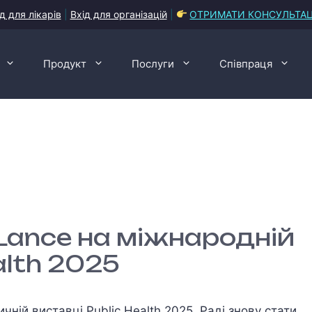
д для лікарів
|
Вхід для організацій
|
ОТРИМАТИ КОНСУЛЬТА
Продукт
Послуги
Співпраця
Lance на міжнародній
alth 2025
ній виставці Public Health 2025. Раді знову стати