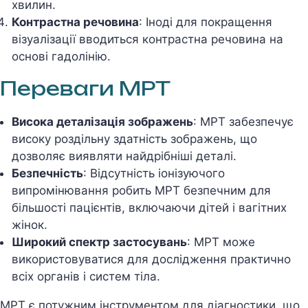
хвилин.
Контрастна речовина
: Іноді для покращення
візуалізації вводиться контрастна речовина на
основі гадолінію.
Переваги МРТ
Висока деталізація зображень
: МРТ забезпечує
високу роздільну здатність зображень, що
дозволяє виявляти найдрібніші деталі.
Безпечність
: Відсутність іонізуючого
випромінювання робить МРТ безпечним для
більшості пацієнтів, включаючи дітей і вагітних
жінок.
Широкий спектр застосувань
: МРТ може
використовуватися для дослідження практично
всіх органів і систем тіла.
МРТ є потужним інструментом для діагностики, що