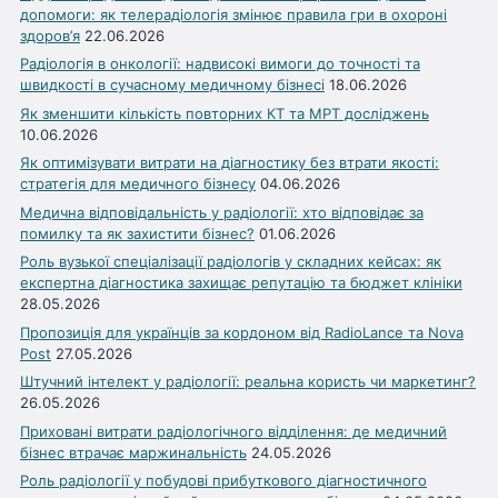
допомоги: як телерадіологія змінює правила гри в охороні
здоров’я
22.06.2026
Радіологія в онкології: надвисокі вимоги до точності та
швидкості в сучасному медичному бізнесі
18.06.2026
Як зменшити кількість повторних КТ та МРТ досліджень
10.06.2026
Як оптимізувати витрати на діагностику без втрати якості:
стратегія для медичного бізнесу
04.06.2026
Медична відповідальність у радіології: хто відповідає за
помилку та як захистити бізнес?
01.06.2026
Роль вузької спеціалізації радіологів у складних кейсах: як
експертна діагностика захищає репутацію та бюджет клініки
28.05.2026
Пропозиція для українців за кордоном від RadioLance та Nova
Post
27.05.2026
Штучний інтелект у радіології: реальна користь чи маркетинг?
26.05.2026
Приховані витрати радіологічного відділення: де медичний
бізнес втрачає маржинальність
24.05.2026
Роль радіології у побудові прибуткового діагностичного