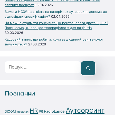
Пропускна здатність кабінету КТ: як заробляти більше на
платних послугах
13.04.2026
Вимоги НСЗУ та «якість на папері»: як аутсорсинг допомагає
відповідати специфікаціям?
02.04.2026
Чи можна отримати консультацію рентгенолога дистанційно?
Пояснюємо, як працює телерадіологія для пацієнтів
30.03.2026
Кадровий тупик: що робити, коли ваш єдиний рентгенолог
звільняється?
27.03.2026
Пошук:
Позначки
Аутсорсинг
HR
RadioLance
DICOM
PR
Health24