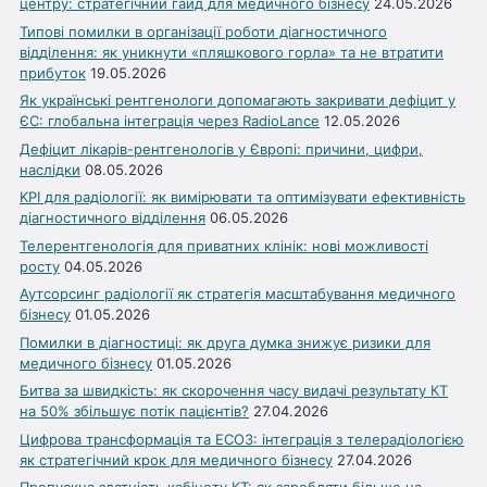
центру: стратегічний гайд для медичного бізнесу
24.05.2026
Типові помилки в організації роботи діагностичного
відділення: як уникнути «пляшкового горла» та не втратити
прибуток
19.05.2026
Як українські рентгенологи допомагають закривати дефіцит у
ЄС: глобальна інтеграція через RadioLance
12.05.2026
Дефіцит лікарів-рентгенологів у Європі: причини, цифри,
наслідки
08.05.2026
KPI для радіології: як вимірювати та оптимізувати ефективність
діагностичного відділення
06.05.2026
Телерентгенологія для приватних клінік: нові можливості
росту
04.05.2026
Аутсорсинг радіології як стратегія масштабування медичного
бізнесу
01.05.2026
Помилки в діагностиці: як друга думка знижує ризики для
медичного бізнесу
01.05.2026
Битва за швидкість: як скорочення часу видачі результату КТ
на 50% збільшує потік пацієнтів?
27.04.2026
Цифрова трансформація та ЕСОЗ: інтеграція з телерадіологією
як стратегічний крок для медичного бізнесу
27.04.2026