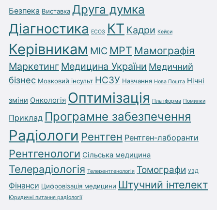
Друга думка
Безпека
Виставка
Діагностика
КТ
Кадри
ЕСОЗ
Кейси
Керівникам
МРТ
Мамографія
МІС
Маркетинг
Медицина України
Медичний
бізнес
НСЗУ
Нічні
Мозковий інсульт
Навчання
Нова Пошта
Оптимізація
зміни
Онкологія
Платформа
Помилки
Програмне забезпечення
Приклад
Радіологи
Рентген
Рентген-лаборанти
Рентгенологи
Сільська медицина
Телерадіологія
Томографи
Телерентгенологія
УЗД
Штучний інтелект
Фінанси
Цифровізація медицини
Юридичні питання радіології