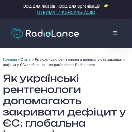
Перейти
Вхід для лікарів
|
Вхід для організацій
|
до
ОТРИМАТИ КОНСУЛЬТАЦІЮ
контенту
Меню
Головна
»
Статті
»
Як українські рентгенологи допомагають закривати
дефіцит у ЄС: глобальна інтеграція через RadioLance
Як українські
рентгенологи
допомагають
закривати дефіцит у
ЄС: глобальна