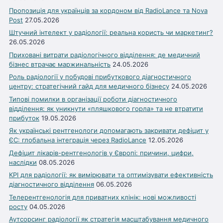
Пропозиція для українців за кордоном від RadioLance та Nova
Post
27.05.2026
Штучний інтелект у радіології: реальна користь чи маркетинг?
26.05.2026
Приховані витрати радіологічного відділення: де медичний
бізнес втрачає маржинальність
24.05.2026
Роль радіології у побудові прибуткового діагностичного
центру: стратегічний гайд для медичного бізнесу
24.05.2026
Типові помилки в організації роботи діагностичного
відділення: як уникнути «пляшкового горла» та не втратити
прибуток
19.05.2026
Як українські рентгенологи допомагають закривати дефіцит у
ЄС: глобальна інтеграція через RadioLance
12.05.2026
Дефіцит лікарів-рентгенологів у Європі: причини, цифри,
наслідки
08.05.2026
KPI для радіології: як вимірювати та оптимізувати ефективність
діагностичного відділення
06.05.2026
Телерентгенологія для приватних клінік: нові можливості
росту
04.05.2026
Аутсорсинг радіології як стратегія масштабування медичного