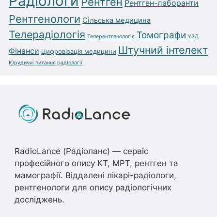
Радіологи
Рентген
Рентген-лаборанти
Рентгенологи
Сільська медицина
Телерадіологія
Томографи
Телерентгенологія
УЗД
Штучний інтелект
Фінанси
Цифровізація медицини
Юридичні питання радіології
RadioLance (Радіоланс) — сервіс
професійного опису КТ, МРТ, рентген та
мамографії. Віддалені лікарі-радіологи,
рентгенологи для опису радіологічних
досліджень.