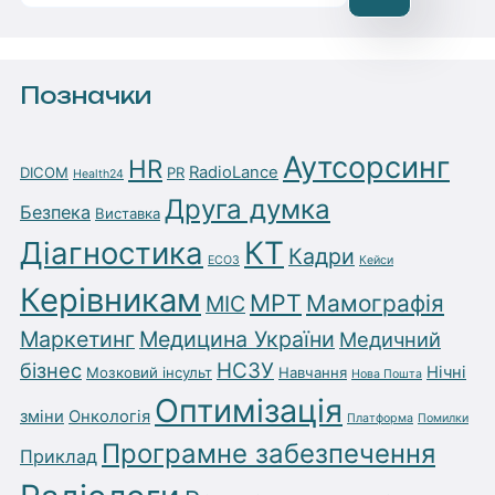
Позначки
Аутсорсинг
HR
RadioLance
DICOM
PR
Health24
Друга думка
Безпека
Виставка
Діагностика
КТ
Кадри
ЕСОЗ
Кейси
Керівникам
МРТ
Мамографія
МІС
Маркетинг
Медицина України
Медичний
бізнес
НСЗУ
Нічні
Мозковий інсульт
Навчання
Нова Пошта
Оптимізація
зміни
Онкологія
Платформа
Помилки
Програмне забезпечення
Приклад