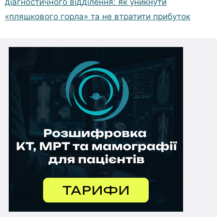
діагностичного відділення: як уникнути
«пляшкового горла» та не втратити прибуток