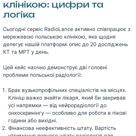
клінікою: цифри та
логіка
Сьогодні сервіс RadioLance активно співпрацює з
мережевою польською клінікою, яка щодня
делегує нашій платформі опис до 20 досліджень
КТ та МРТ у день.
Цей кейс наочно демонструє дві головні
проблеми польської радіології:
Брак вузькопрофільних спеціалістів на місцях.
Клініці важко знайти лікаря, який би закривав
усі напрямки — від нейрорадіології до
онкоскринінгу — особливо для роботи в пікові
години або вихідні.
Фінансова неефективність штату. Вартість
утримання повного штату радіологів для