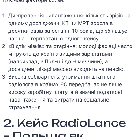
Ключові фактори кризи:
Диспропорція навантаження: кількість зрізів на
одному дослідженні КТ чи МРТ зросла в
десятки разів за останні 10 років, що збільшує
час на інтерпретацію одного кейсу.
«Відтік мізків» та старіння: молоді фахівці часто
мігрують до країн з вищими зарплатами
(наприклад, з Польщі до Німеччини), а
досвідчені лікарі масово виходять на пенсію.
Висока собівартість: утримання штатного
радіолога в країнах ЄС передбачає не лише
високу заробітну плату, а й значні податкові
навантаження та витрати на соціальне
страхування.
2. Кейс RadioLance
– Польща як