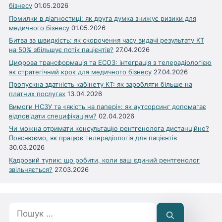
бізнесу
01.05.2026
Помилки в діагностиці: як друга думка знижує ризики для
медичного бізнесу
01.05.2026
Битва за швидкість: як скорочення часу видачі результату КТ
на 50% збільшує потік пацієнтів?
27.04.2026
Цифрова трансформація та ЕСОЗ: інтеграція з телерадіологією
як стратегічний крок для медичного бізнесу
27.04.2026
Пропускна здатність кабінету КТ: як заробляти більше на
платних послугах
13.04.2026
Вимоги НСЗУ та «якість на папері»: як аутсорсинг допомагає
відповідати специфікаціям?
02.04.2026
Чи можна отримати консультацію рентгенолога дистанційно?
Пояснюємо, як працює телерадіологія для пацієнтів
30.03.2026
Кадровий тупик: що робити, коли ваш єдиний рентгенолог
звільняється?
27.03.2026
Пошук: