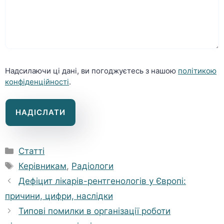
Надсилаючи ці дані, ви погоджуєтесь з нашою
політикою
конфіденційності
.
Категорії
Статті
Позначки
Керівникам
,
Радіологи
Дефіцит лікарів-рентгенологів у Європі:
причини, цифри, наслідки
Типові помилки в організації роботи