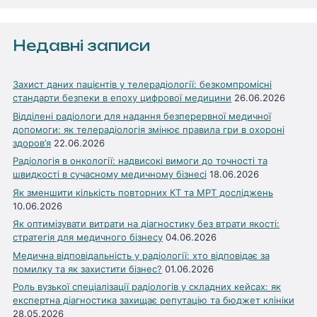
Недавні записи
Захист даних пацієнтів у телерадіології: безкомпромісні
стандарти безпеки в епоху цифрової медицини
26.06.2026
Відділені радіологи для надання безперервної медичної
допомоги: як телерадіологія змінює правила гри в охороні
здоров’я
22.06.2026
Радіологія в онкології: надвисокі вимоги до точності та
швидкості в сучасному медичному бізнесі
18.06.2026
Як зменшити кількість повторних КТ та МРТ досліджень
10.06.2026
Як оптимізувати витрати на діагностику без втрати якості:
стратегія для медичного бізнесу
04.06.2026
Медична відповідальність у радіології: хто відповідає за
помилку та як захистити бізнес?
01.06.2026
Роль вузької спеціалізації радіологів у складних кейсах: як
експертна діагностика захищає репутацію та бюджет клініки
28.05.2026