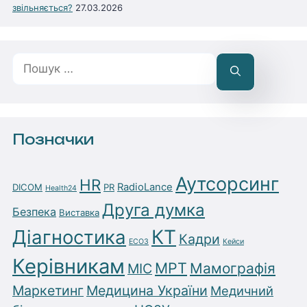
звільняється?
27.03.2026
Пошук:
Позначки
Аутсорсинг
HR
RadioLance
DICOM
PR
Health24
Друга думка
Безпека
Виставка
Діагностика
КТ
Кадри
ЕСОЗ
Кейси
Керівникам
МРТ
Мамографія
МІС
Маркетинг
Медицина України
Медичний