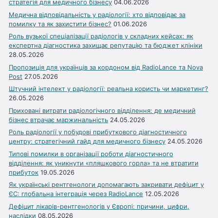
стратегія для медичного бізнесу
04.06.2026
Медична відповідальність у радіології: хто відповідає за
помилку та як захистити бізнес?
01.06.2026
Роль вузької спеціалізації радіологів у складних кейсах: як
експертна діагностика захищає репутацію та бюджет клініки
28.05.2026
Пропозиція для українців за кордоном від RadioLance та Nova
Post
27.05.2026
Штучний інтелект у радіології: реальна користь чи маркетинг?
26.05.2026
Приховані витрати радіологічного відділення: де медичний
бізнес втрачає маржинальність
24.05.2026
Роль радіології у побудові прибуткового діагностичного
центру: стратегічний гайд для медичного бізнесу
24.05.2026
Типові помилки в організації роботи діагностичного
відділення: як уникнути «пляшкового горла» та не втратити
прибуток
19.05.2026
Як українські рентгенологи допомагають закривати дефіцит у
ЄС: глобальна інтеграція через RadioLance
12.05.2026
Дефіцит лікарів-рентгенологів у Європі: причини, цифри,
наслідки
08.05.2026