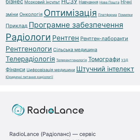
бізнес
НСЗУ
Нічні
Мозковий інсульт
Навчання
Нова Пошта
Оптимізація
зміни
Онкологія
Платформа
Помилки
Програмне забезпечення
Приклад
Радіологи
Рентген
Рентген-лаборанти
Рентгенологи
Сільська медицина
Телерадіологія
Томографи
Телерентгенологія
УЗД
Штучний інтелект
Фінанси
Цифровізація медицини
Юридичні питання радіології
RadioLance (Радіоланс) — сервіс