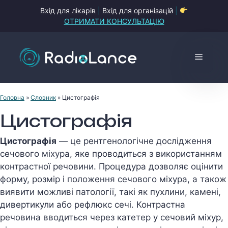
Перейти
Вхід для лікарів
|
Вхід для організацій
|
до
ОТРИМАТИ КОНСУЛЬТАЦІЮ
контенту
Меню
Головна
»
Словник
»
Цистографія
Цистографія
Цистографія
— це рентгенологічне дослідження
сечового міхура, яке проводиться з використанням
контрастної речовини. Процедура дозволяє оцінити
форму, розмір і положення сечового міхура, а також
виявити можливі патології, такі як пухлини, камені,
дивертикули або рефлюкс сечі. Контрастна
речовина вводиться через катетер у сечовий міхур,