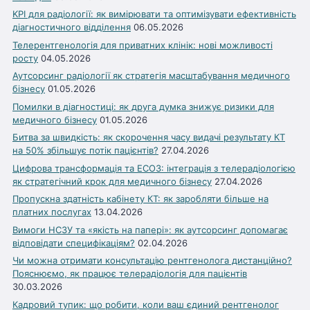
KPI для радіології: як вимірювати та оптимізувати ефективність
діагностичного відділення
06.05.2026
Телерентгенологія для приватних клінік: нові можливості
росту
04.05.2026
Аутсорсинг радіології як стратегія масштабування медичного
бізнесу
01.05.2026
Помилки в діагностиці: як друга думка знижує ризики для
медичного бізнесу
01.05.2026
Битва за швидкість: як скорочення часу видачі результату КТ
на 50% збільшує потік пацієнтів?
27.04.2026
Цифрова трансформація та ЕСОЗ: інтеграція з телерадіологією
як стратегічний крок для медичного бізнесу
27.04.2026
Пропускна здатність кабінету КТ: як заробляти більше на
платних послугах
13.04.2026
Вимоги НСЗУ та «якість на папері»: як аутсорсинг допомагає
відповідати специфікаціям?
02.04.2026
Чи можна отримати консультацію рентгенолога дистанційно?
Пояснюємо, як працює телерадіологія для пацієнтів
30.03.2026
Кадровий тупик: що робити, коли ваш єдиний рентгенолог