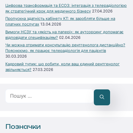
Цифрова трансформація та ЕСОЗ: інтеграція з телерадіологією
як стратегічний крок для медичного бізнесу
27.04.2026
Пропускна здатність кабінету КТ: як заробляти більше на
платних послугах
13.04.2026
Вимоги НСЗУ та «якість на папері»: як аутсорсинг допомагає
відповідати специфікаціям?
02.04.2026
Чи можна отримати консультацію рентгенолога дистанційно?
Пояснюємо, як працює телерадіологія для пацієнтів
30.03.2026
Кадровий тупик: що робити, коли ваш єдиний рентгенолог
звільняється?
27.03.2026
Пошук:
Позначки