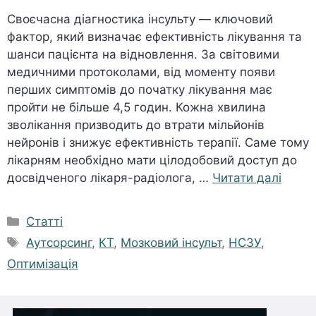
Cвоєчасна діагностика інсульту — ключовий
фактор, який визначає ефективність лікування та
шанси пацієнта на відновлення. За світовими
медичними протоколами, від моменту появи
перших симптомів до початку лікування має
пройти не більше 4,5 годин. Кожна хвилина
зволікання призводить до втрати мільйонів
нейронів і знижує ефективність терапії. Саме тому
лікарням необхідно мати цілодобовий доступ до
досвідченого лікаря-радіолога, …
Читати далі
Категорії
Статті
Позначки
Аутсорсинг
,
КТ
,
Мозковий інсульт
,
НСЗУ
,
Оптимізація