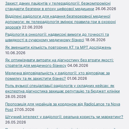
Захист даних пацієнтів у телерадіології: безкомпромісні
стандарти безпеки в епоху цифрової медицини
26.06.2026
Відділені радіологи для надання безперервної медичної
допомоги: як телерадіологія змінює правила гри в охороні
здоров’я
22.06.2026
Радіологія в онкології: надвисокі вимоги до точності та
швидкості в сучасному медичному бізнесі
18.06.2026
Як зменшити кількість повторних КТ та МРТ досліджень
10.06.2026
Як оптимізувати витрати на діагностику без втрати якості:
стратегія для медичного бізнесу
04.06.2026
Медична відповідальність у радіології: хто відповідає за
помилку та як захистити бізнес?
01.06.2026
Роль вузької спеціалізації радіологів у складних кейсах: як
експертна діагностика захищає репутацію та бюджет клініки
28.05.2026
Пропозиція для українців за кордоном від RadioLance та Nova
Post
27.05.2026
Штучний інтелект у радіології: реальна користь чи маркетинг?
26.05.2026