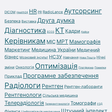
Аутсорсинг
HR
RadioLance
DICOM
PR
Health24
Друга думка
Безпека
Виставка
Діагностика
КТ
Кадри
ЕСОЗ
Кейси
Керівникам
МРТ
Мамографія
МІС
Маркетинг
Медицина України
Медичний
бізнес
НСЗУ
Нічні
Мозковий інсульт
Навчання
Нова Пошта
Оптимізація
зміни
Онкологія
Платформа
Помилки
Програмне забезпечення
Приклад
Радіологи
Рентген
Рентген-лаборанти
Рентгенологи
Сільська медицина
Телерадіологія
Томографи
Телерентгенологія
УЗД
Штучний інтелект
Фінанси
Цифровізація медицини