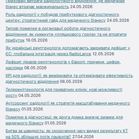
Приховані витрати радіологічного відділення: де медичний
бізнес втрачає маржинальність
24.05.2026
Роль радіології у побудові прибуткового діагностичного
центру: стратегічний гайд для медичного бізнесу
24.05.2026
Типові помилки в організації роботи діагностичного
відділення: як уникнути «пляшкового горла» та не втратити
прибуток
19.05.2026
Як українські рентгенологи допомагають закривати дефіцит у
ЄС: глобальна інтеграція через RadioLance
12.05.2026
Дефіцит лікарів-рентгенологів у Європі: причини, цифри,
наслідки
08.05.2026
KPI для радіології: як вимірювати та оптимізувати ефективність
діагностичного відділення
06.05.2026
Телерентгенологія для приватних клінік: нові можливості
росту
04.05.2026
Аутсорсинг радіології як стратегія масштабування медичного
бізнесу
01.05.2026
Помилки в діагностиці: як друга думка знижує ризики для
медичного бізнесу
01.05.2026
Битва за швидкість: як скорочення часу видачі результату КТ
на 50% збільшує потік пацієнтів?
27.04.2026