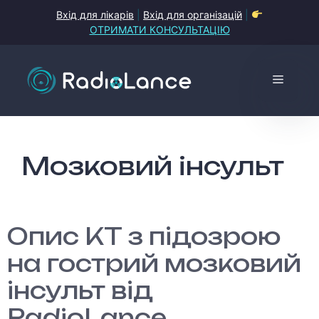
Перейти
Вхід для лікарів
|
Вхід для організацій
|
до
ОТРИМАТИ КОНСУЛЬТАЦІЮ
контенту
Меню
Мозковий інсульт
Опис КТ з підозрою
на гострий мозковий
інсульт від
RadioLance