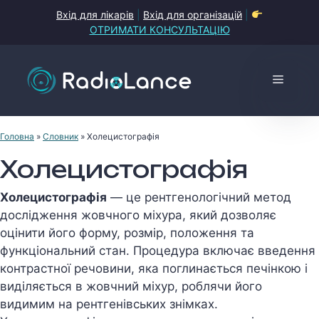
Перейти
Вхід для лікарів
|
Вхід для організацій
|
до
ОТРИМАТИ КОНСУЛЬТАЦІЮ
контенту
Меню
Головна
»
Словник
»
Холецистографія
Холецистографія
Холецистографія
— це рентгенологічний метод
дослідження жовчного міхура, який дозволяє
оцінити його форму, розмір, положення та
функціональний стан. Процедура включає введення
контрастної речовини, яка поглинається печінкою і
виділяється в жовчний міхур, роблячи його
видимим на рентгенівських знімках.