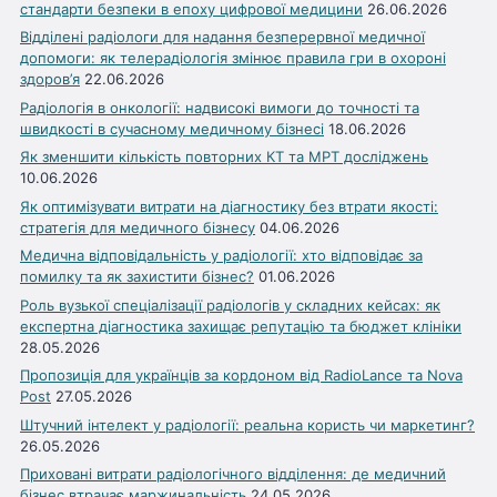
стандарти безпеки в епоху цифрової медицини
26.06.2026
Відділені радіологи для надання безперервної медичної
допомоги: як телерадіологія змінює правила гри в охороні
здоров’я
22.06.2026
Радіологія в онкології: надвисокі вимоги до точності та
швидкості в сучасному медичному бізнесі
18.06.2026
Як зменшити кількість повторних КТ та МРТ досліджень
10.06.2026
Як оптимізувати витрати на діагностику без втрати якості:
стратегія для медичного бізнесу
04.06.2026
Медична відповідальність у радіології: хто відповідає за
помилку та як захистити бізнес?
01.06.2026
Роль вузької спеціалізації радіологів у складних кейсах: як
експертна діагностика захищає репутацію та бюджет клініки
28.05.2026
Пропозиція для українців за кордоном від RadioLance та Nova
Post
27.05.2026
Штучний інтелект у радіології: реальна користь чи маркетинг?
26.05.2026
Приховані витрати радіологічного відділення: де медичний
бізнес втрачає маржинальність
24.05.2026