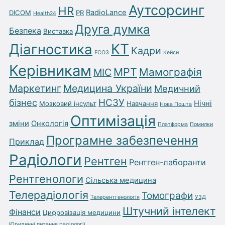
Аутсорсинг
HR
RadioLance
DICOM
PR
Health24
Друга думка
Безпека
Виставка
Діагностика
КТ
Кадри
ЕСОЗ
Кейси
Керівникам
МРТ
Мамографія
МІС
Маркетинг
Медицина України
Медичний
бізнес
НСЗУ
Нічні
Мозковий інсульт
Навчання
Нова Пошта
Оптимізація
зміни
Онкологія
Платформа
Помилки
Програмне забезпечення
Приклад
Радіологи
Рентген
Рентген-лаборанти
Рентгенологи
Сільська медицина
Телерадіологія
Томографи
Телерентгенологія
УЗД
Штучний інтелект
Фінанси
Цифровізація медицини
Юридичні питання радіології