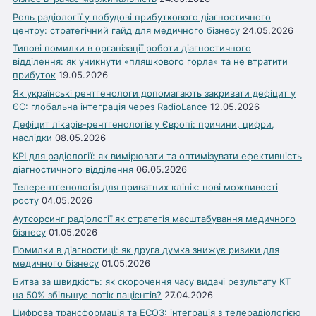
Роль радіології у побудові прибуткового діагностичного
центру: стратегічний гайд для медичного бізнесу
24.05.2026
Типові помилки в організації роботи діагностичного
відділення: як уникнути «пляшкового горла» та не втратити
прибуток
19.05.2026
Як українські рентгенологи допомагають закривати дефіцит у
ЄС: глобальна інтеграція через RadioLance
12.05.2026
Дефіцит лікарів-рентгенологів у Європі: причини, цифри,
наслідки
08.05.2026
KPI для радіології: як вимірювати та оптимізувати ефективність
діагностичного відділення
06.05.2026
Телерентгенологія для приватних клінік: нові можливості
росту
04.05.2026
Аутсорсинг радіології як стратегія масштабування медичного
бізнесу
01.05.2026
Помилки в діагностиці: як друга думка знижує ризики для
медичного бізнесу
01.05.2026
Битва за швидкість: як скорочення часу видачі результату КТ
на 50% збільшує потік пацієнтів?
27.04.2026
Цифрова трансформація та ЕСОЗ: інтеграція з телерадіологією