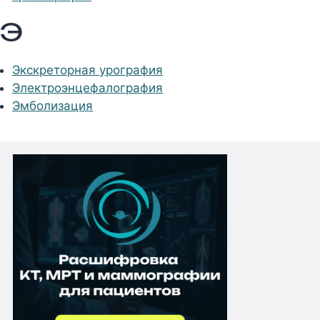
Э
Экскреторная урография
Электроэнцефалография
Эмболизация