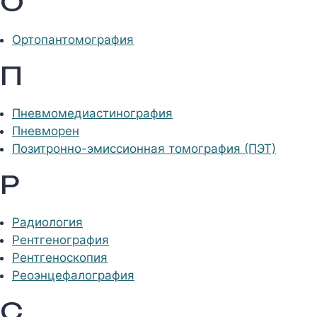
О
Ортопантомография
П
Пневмомедиастинография
Пневморен
Позитронно-эмиссионная томография (ПЭТ)
Р
Радиология
Рентгенография
Рентгеноскопия
Реоэнцефалография
С