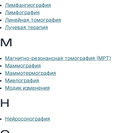
Лимфангиография
Лимфография
Линейная томография
Лучевая терапия
М
Магнитно-резонансная томография (МРТ)
Маммография
Маммотермография
Миелография
Модик изменения
Н
Нейросонография