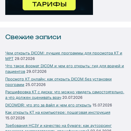
Свежие записи
Чем открыть DICOM: лучшие программы для просмотра КТ и
МРТ
29.07.2026
Что такое формат DICOM и чем его открыть: гид для врачей и
пациентов
29.07.2026
Просмотр КТ онлайн: как открыть DICOM без установки
программ
25.07.2026
Расшифровка КТ с диска: что можно увидеть самостоятельно,
а что должен оценивать врач
20.07.2026
DICOMDIR: что это за файл и чем его открыть
15.07.2026
Как открыть КТ на компьютере: пошаговая инструкция
15.07.2026
Требования НСЗУ и качество на бумаге: как аутсорсинг
помогает соответствовать спецификациям?
02.04.2026