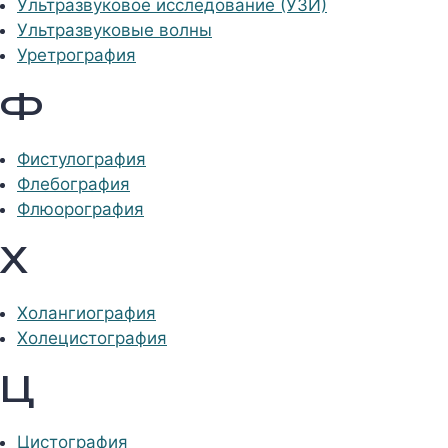
Ультразвуковое исследование (УЗИ)
Ультразвуковые волны
Уретрография
Ф
Фистулография
Флебография
Флюорография
Х
Холангиография
Холецистография
Ц
Цистография