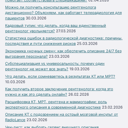
Можно ли получить консультацию рентгенолога
дистанционно? Объясняем, как работает телерадиология для
пациентов
30.03.2026
Кадровый тупик: что делать, когда ваш единственный
рентгенолог увольняется?
27.03.2026
Статистика ошибок в радиологической диагностике: причины,
последствия и пути снижения рисков
25.03.2026
Экономика «ночных смен»: как обеспечить описание 24/7 без
выгорания персонала?
23.03.2026
Субспециализация vs универсальность: почему один
рентгенолог не может все знать?
19.03.2026
Что делать, если сомневаетесь в результатах КТ или МРТ?
10.03.2026
Как получить второе заключение рентгенолога: когда это
нужно и как это сделать онлайн?
26.02.2026
Расшифровка КТ, МРТ, рентгена и маммографии: роль
экспертного описания в современной диагностике
23.02.2026
Описание КТ с подозрением на острый мозговой инсульт от
RadioLance
23.02.2026
Чек-лист: как выбрать сервис внешнего описания