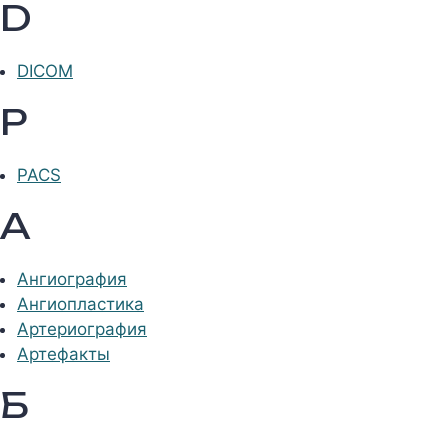
D
DICOM
P
PACS
А
Ангиография
Ангиопластика
Артериография
Артефакты
Б