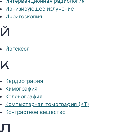
Интервенционная радиология
Ионизирующее излучение
Ирригоскопия
Й
Йогексол
К
Кардиография
Кимография
Колонография
Компьютерная томография (КТ)
Контрастное вещество
Л