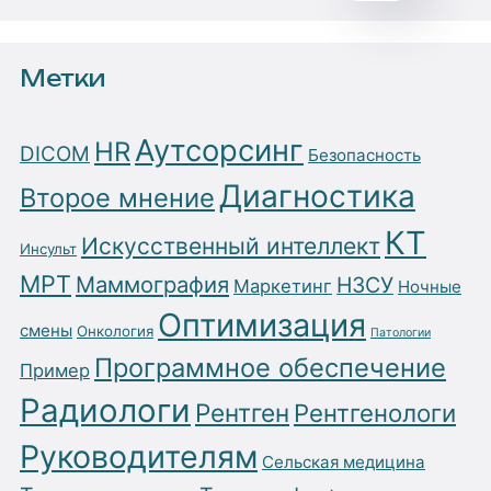
Метки
Аутсорсинг
HR
DICOM
Безопасность
Диагностика
Второе мнение
КТ
Искусственный интеллект
Инсульт
МРТ
Маммография
НЗСУ
Маркетинг
Ночные
Оптимизация
смены
Онкология
Патологии
Программное обеспечение
Пример
Радиологи
Рентген
Рентгенологи
Руководителям
Сельская медицина