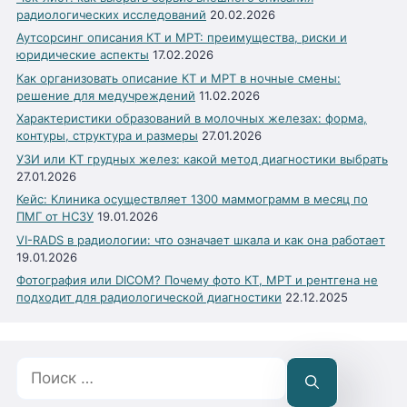
радиологических исследований
20.02.2026
Аутсорсинг описания КТ и МРТ: преимущества, риски и
юридические аспекты
17.02.2026
Как организовать описание КТ и МРТ в ночные смены:
решение для медучреждений
11.02.2026
Характеристики образований в молочных железах: форма,
контуры, структура и размеры
27.01.2026
УЗИ или КТ грудных желез: какой метод диагностики выбрать
27.01.2026
Кейс: Клиника осуществляет 1300 маммограмм в месяц по
ПМГ от НСЗУ
19.01.2026
VI-RADS в радиологии: что означает шкала и как она работает
19.01.2026
Фотография или DICOM? Почему фото КТ, МРТ и рентгена не
подходит для радиологической диагностики
22.12.2025
Поиск: