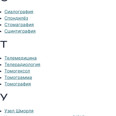
Сиалография
Спондилёз
Стомаграфия
Сцинтиграфия
Т
Телемедицина
Телерадиология
Томогексол
Томограмма
Томография
У
Узел Шморля