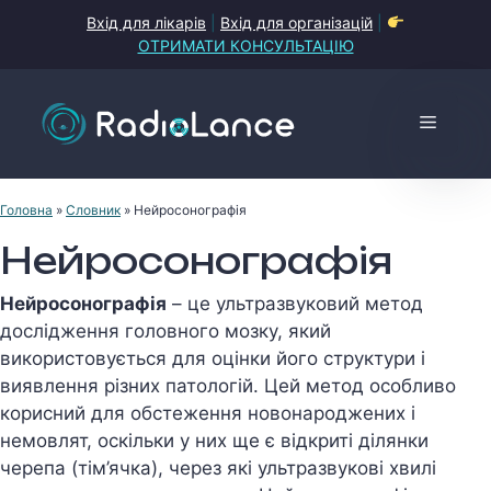
Перейти
Вхід для лікарів
|
Вхід для організацій
|
до
ОТРИМАТИ КОНСУЛЬТАЦІЮ
контенту
Меню
Головна
»
Словник
»
Нейросонографія
Нейросонографія
Нейросонографія
– це ультразвуковий метод
дослідження головного мозку, який
використовується для оцінки його структури і
виявлення різних патологій. Цей метод особливо
корисний для обстеження новонароджених і
немовлят, оскільки у них ще є відкриті ділянки
черепа (тім’ячка), через які ультразвукові хвилі