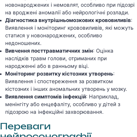
новонароджених і немовлят, особливо при підозрі
на вроджені аномалії або нейрологічні розлади.
Діагностика внутрішньомозкових крововиливів
:
Виявлення і моніторинг крововиливів, які можуть
статися у новонароджених, особливо
недоношених.
Вивчення посттравматичних змін
: Оцінка
наслідків травм голови, отриманих при
народженні або в ранньому віці.
Моніторинг розвитку кістозних утворень
:
Виявлення і спостереження за розвитком
кістозних і інших аномальних утворень у мозку.
Виявлення симптомів інфекцій
: Наприклад,
менінгіту або енцефаліту, особливо у дітей з
підозрою на інфекційні захворювання.
Переваги
нейросонографії