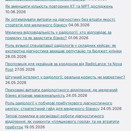
Як зменшити кількість повторних КТ та МРТ досліджень
10.06.2026
Як оптимізувати витрати на діагностику без втрати якості:
стратегія для медичного бізнесу
04.06.2026
Медична відповідальність у радіології: хто відповідає за
помилку та як захистити бізнес?
01.06.2026
Роль вузької спеціалізації радіологів у складних кейсах: як
експертна діагностика захищає репутацію та бюджет клініки
28.05.2026
Пропозиція для українців за кордоном від RadioLance та Nova
Post
27.05.2026
Штучний інтелект у радіології: реальна користь чи маркетинг?
26.05.2026
Приховані витрати радіологічного відділення: де медичний
бізнес втрачає маржинальність
24.05.2026
Роль радіології у побудові прибуткового діагностичного
центру: стратегічний гайд для медичного бізнесу
24.05.2026
Типові помилки в організації роботи діагностичного
відділення: як уникнути «пляшкового горла» та не втратити
прибуток
19.05.2026