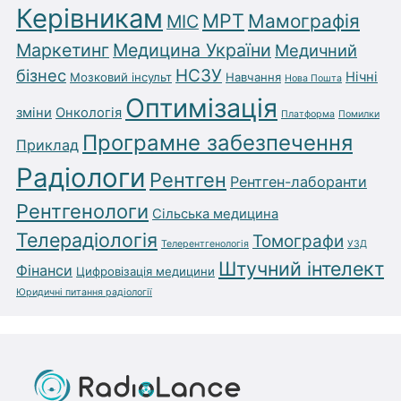
Керівникам
МРТ
Мамографія
МІС
Маркетинг
Медицина України
Медичний
бізнес
НСЗУ
Нічні
Мозковий інсульт
Навчання
Нова Пошта
Оптимізація
зміни
Онкологія
Платформа
Помилки
Програмне забезпечення
Приклад
Радіологи
Рентген
Рентген-лаборанти
Рентгенологи
Сільська медицина
Телерадіологія
Томографи
Телерентгенологія
УЗД
Штучний інтелект
Фінанси
Цифровізація медицини
Юридичні питання радіології