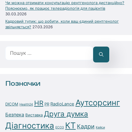
Чи можна отримати консультацію рентгенолога дистанційно?
Пояснюємо, як працює телерадіологія для пацієнтів
30.03.2026
Кадровий тупик: що робити, коли ваш єдиний рентгенолог
звільняється?
27.03.2026
Пошук:
Позначки
Аутсорсинг
HR
RadioLance
DICOM
PR
Health24
Друга думка
Безпека
Виставка
Діагностика
КТ
Кадри
ЕСОЗ
Кейси