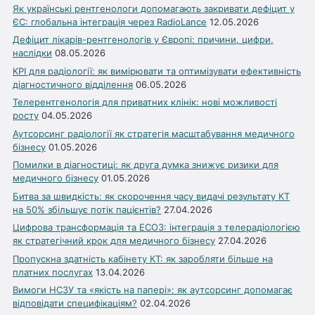
Як українські рентгенологи допомагають закривати дефіцит у
ЄС: глобальна інтеграція через RadioLance
12.05.2026
Дефіцит лікарів-рентгенологів у Європі: причини, цифри,
наслідки
08.05.2026
KPI для радіології: як вимірювати та оптимізувати ефективність
діагностичного відділення
06.05.2026
Телерентгенологія для приватних клінік: нові можливості
росту
04.05.2026
Аутсорсинг радіології як стратегія масштабування медичного
бізнесу
01.05.2026
Помилки в діагностиці: як друга думка знижує ризики для
медичного бізнесу
01.05.2026
Битва за швидкість: як скорочення часу видачі результату КТ
на 50% збільшує потік пацієнтів?
27.04.2026
Цифрова трансформація та ЕСОЗ: інтеграція з телерадіологією
як стратегічний крок для медичного бізнесу
27.04.2026
Пропускна здатність кабінету КТ: як заробляти більше на
платних послугах
13.04.2026
Вимоги НСЗУ та «якість на папері»: як аутсорсинг допомагає
відповідати специфікаціям?
02.04.2026