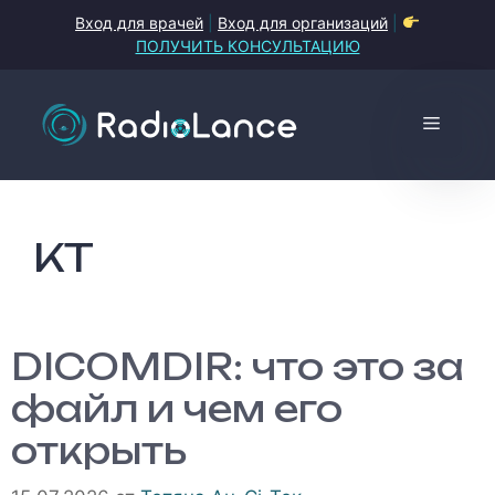
Перейти
Вход для врачей
|
Вход для организаций
|
к
ПОЛУЧИТЬ КОНСУЛЬТАЦИЮ
содержимому
Меню
КТ
DICOMDIR: что это за
файл и чем его
открыть