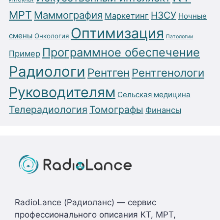
МРТ
Маммография
НЗСУ
Маркетинг
Ночные
Оптимизация
смены
Онкология
Патологии
Программное обеспечение
Пример
Радиологи
Рентген
Рентгенологи
Руководителям
Сельская медицина
Телерадиология
Томографы
Финансы
RadioLance (Радиоланс) — сервис
профессионального описания КТ, МРТ,