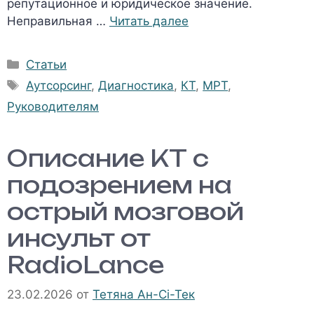
репутационное и юридическое значение.
Неправильная …
Читать далее
Рубрики
Статьи
Метки
Аутсорсинг
,
Диагностика
,
КТ
,
МРТ
,
Руководителям
Описание КТ с
подозрением на
острый мозговой
инсульт от
RadioLance
23.02.2026
от
Тетяна Ан-Сі-Тек