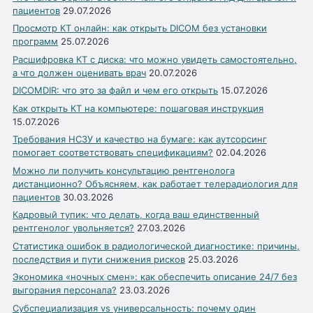
пациентов
29.07.2026
Просмотр КТ онлайн: как открыть DICOM без установки
программ
25.07.2026
Расшифровка КТ с диска: что можно увидеть самостоятельно,
а что должен оценивать врач
20.07.2026
DICOMDIR: что это за файл и чем его открыть
15.07.2026
Как открыть КТ на компьютере: пошаговая инструкция
15.07.2026
Требования НСЗУ и качество на бумаге: как аутсорсинг
помогает соответствовать спецификациям?
02.04.2026
Можно ли получить консультацию рентгенолога
дистанционно? Объясняем, как работает телерадиология для
пациентов
30.03.2026
Кадровый тупик: что делать, когда ваш единственный
рентгенолог увольняется?
27.03.2026
Статистика ошибок в радиологической диагностике: причины,
последствия и пути снижения рисков
25.03.2026
Экономика «ночных смен»: как обеспечить описание 24/7 без
выгорания персонала?
23.03.2026
Субспециализация vs универсальность: почему один