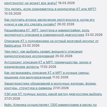
рентгенолог не может все знать?
19.03.2026
Что делать, если сомневаетесь в результатах КТ или МРТ?
10.03.2026
Как получить второе заключение рентгенолога: когда это
нужно и как это сделать онлайн?
26.02.2026
Расшифровка КТ, МРТ, рентгена и маммографии: роль
экспертного описания в современной диагностике
23.02.2026
Описание КТ с подозрением на острый мозговой инсульт от
RadioLance
23.02.2026
Чек-лист: как выбрать сервис внешнего описания
радиологических исследований
20.02.2026
Аутсорсинг описания КТ и МРТ: преимущества, риски и
юридические аспекты
17.02.2026
Как организовать описание КТ и МРТ в ночные смены:
решение для медучреждений
11.02.2026
Характеристики образований в молочных железах: форма,
контуры, структура и размеры
27.01.2026
УЗИ или КТ грудных желез: какой метод диагностики выбрать
27.01.2026
Кейс: Клиника осуществляет 1300 маммограмм в месяц по