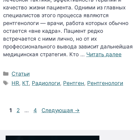
качество жизни пациента. Одними из главных
специалистов этого процесса являются
рентгенологи — врачи, работа которых обычно
остается «вне кадра». Пациент редко
встречается с ними лично, но от их
профессионального вывода зависит дальнейшая
медицинская стратегия. Кто …
Читать далее
Рубрики
Статьи
Метки
HR
,
КТ
,
Радиологи
,
Рентген
,
Рентгенологи
Страница
Страница
Страница
1
2
…
4
Следующая
→