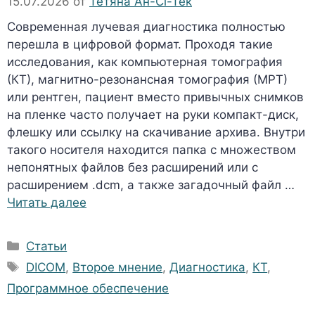
15.07.2026
от
Тетяна Ан-Сі-Тек
Современная лучевая диагностика полностью
перешла в цифровой формат. Проходя такие
исследования, как компьютерная томография
(КТ), магнитно-резонансная томография (МРТ)
или рентген, пациент вместо привычных снимков
на пленке часто получает на руки компакт-диск,
флешку или ссылку на скачивание архива. Внутри
такого носителя находится папка с множеством
непонятных файлов без расширений или с
расширением .dcm, а также загадочный файл …
Читать далее
Рубрики
Статьи
Метки
DICOM
,
Второе мнение
,
Диагностика
,
КТ
,
Программное обеспечение