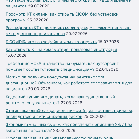
Что такое формат DICOM и чем его открыть: гид для врачей и
пациентов
29.07.2026
Просмотр КТ онлайн: как открыть DICOM без установки
программ
25.07.2026
Расшифровка КТ с диска: что можно увидеть самостоятельно,
а что должен оценивать врач
20.07.2026
DICOMDIR: что это за файл и чем его открыть
15.07.2026
Как открыть КТ на компьютере: пошаговая инструкция
15.07.2026
Требования НСЗУ и качество на бумаге: как аутсорсинг
помогает соответствовать спецификациям?
02.04.2026
Можно ли получить консультацию рентгенолога
дистанционно? Объясняем, как работает телерадиология для
пациентов
30.03.2026
Кадровый тупик: что делать, когда ваш единственный
рентгенолог увольняется?
27.03.2026
Статистика ошибок в радиологической диагностике: причины,
последствия и пути снижения рисков
25.03.2026
Экономика «ночных смен»: как обеспечить описание 24/7 без
выгорания персонала?
23.03.2026
Субспециализация vs универсальность: почему один