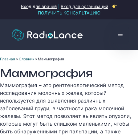
Перейти
Вход для врачей
|
Вход для организаций
|
к
ПОЛУЧИТЬ КОНСУЛЬТАЦИЮ
содержимому
Меню
Главная
»
Словник
»
Маммография
Маммография
Маммография – это рентгенологический метод
исследования молочных желез, который
используется для выявления различных
заболеваний груди, в частности рака молочной
железы. Этот метод позволяет выявлять опухоли,
которые могут быть слишком маленькими, чтобы
быть обнаруженными при пальпации, а также