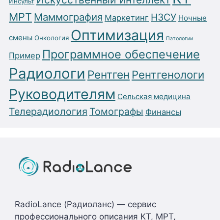
Инсульт
МРТ
Маммография
НЗСУ
Маркетинг
Ночные
Оптимизация
смены
Онкология
Патологии
Программное обеспечение
Пример
Радиологи
Рентген
Рентгенологи
Руководителям
Сельская медицина
Телерадиология
Томографы
Финансы
RadioLance (Радиоланс) — сервис
профессионального описания КТ, МРТ,