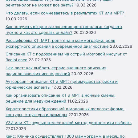
рентгенолог не может все знать?
19.03.2026
Что делать, если сомневаетесь в результатах КТ или МРТ?
10.03.2026
Как получить второе заключение рентгенолога: когда это
нужно и как это сделать онлайн?
26.02.2026
Расшифровка КТ, МРТ, рентгена и маммографии: роль
экспертного описания в современной диагностике
23.02.2026
Описание КТ с подозрением на острый мозговой инсульт от
RadioLance
23.02.2026
Чек-лист: как выбрать сервис внешнего описания
радиологических исследований
20.02.2026
Аутсорсинг описания КТ и МРТ: преимущества, риски и
юридические аспекты
17.02.2026
Как организовать описание КТ и МРТ в ночные смены:
решение для медучреждений
11.02.2026
Характеристики образований в молочных железах: форма,
контуры, структура и размеры
27.01.2026
УЗИ или КТ грудных желез: какой метод диагностики выбрать
27.01.2026
Кейс: Клиника осуществляет 1300 маммограмм в месяц по