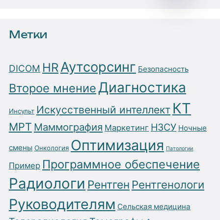
Метки
Аутсорсинг
HR
DICOM
Безопасность
Диагностика
Второе мнение
КТ
Искусственный интеллект
Инсульт
МРТ
Маммография
НЗСУ
Маркетинг
Ночные
Оптимизация
смены
Онкология
Патологии
Программное обеспечение
Пример
Радиологи
Рентген
Рентгенологи
Руководителям
Сельская медицина