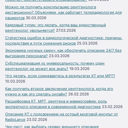
Можно ли получить консультацию рентгенолога
дистанционно? Объясняем, как работает телерадиология для
пациентов
30.03.2026
Кадровый тупик: что делать, когда ваш единственный
рентгенолог увольняется?
27.03.2026
Статистика ошибок в радиологической диагностике: причины,
последствия и пути снижения рисков
25.03.2026
Экономика «ночных смен»: как обеспечить описание 24/7 без
выгорания персонала?
23.03.2026
Субспециализация vs универсальность: почему один
рентгенолог не может все знать?
19.03.2026
Что делать, если сомневаетесь в результатах КТ или МРТ?
10.03.2026
Как получить второе заключение рентгенолога: когда это
нужно и как это сделать онлайн?
26.02.2026
Расшифровка КТ, МРТ, рентгена и маммографии: роль
экспертного описания в современной диагностике
23.02.2026
Описание КТ с подозрением на острый мозговой инсульт от
RadioLance
23.02.2026
Чек-лист: как выбрать сервис внешнего описания