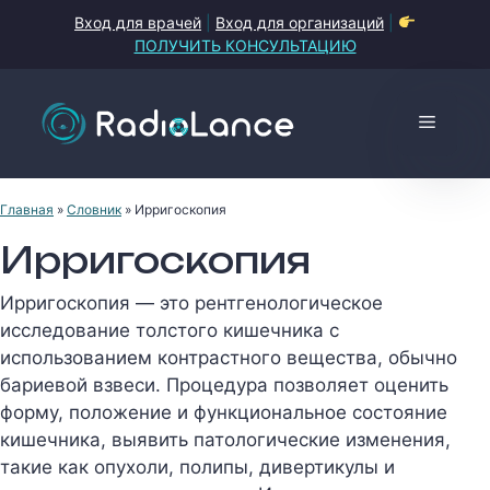
Перейти
Вход для врачей
|
Вход для организаций
|
к
ПОЛУЧИТЬ КОНСУЛЬТАЦИЮ
содержимому
Меню
Главная
»
Словник
»
Ирригоскопия
Ирригоскопия
Ирригоскопия — это рентгенологическое
исследование толстого кишечника с
использованием контрастного вещества, обычно
бариевой взвеси. Процедура позволяет оценить
форму, положение и функциональное состояние
кишечника, выявить патологические изменения,
такие как опухоли, полипы, дивертикулы и