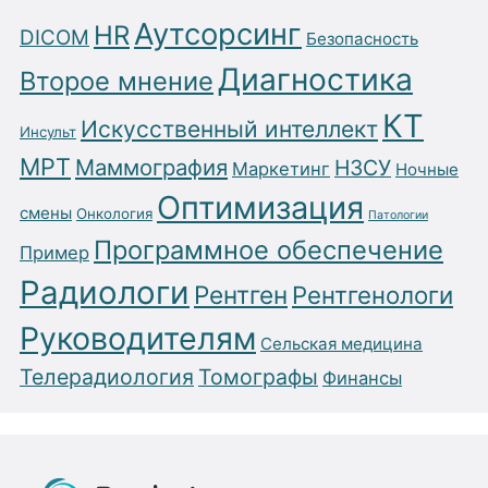
Аутсорсинг
HR
DICOM
Безопасность
Диагностика
Второе мнение
КТ
Искусственный интеллект
Инсульт
МРТ
Маммография
НЗСУ
Маркетинг
Ночные
Оптимизация
смены
Онкология
Патологии
Программное обеспечение
Пример
Радиологи
Рентген
Рентгенологи
Руководителям
Сельская медицина
Телерадиология
Томографы
Финансы