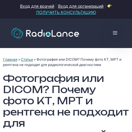
Перейти
Вход для врачей
|
Вход для организаций
|
к
ПОЛУЧИТЬ КОНСУЛЬТАЦИЮ
содержимому
Меню
Главная
»
Статьи
»
Фотография или DICOM? Почему фото КТ, МРТ и
рентгена не подходит для радиологической диагностики
Фотография или
DICOM? Почему
фото КТ, МРТ и
рентгена не подходит
для