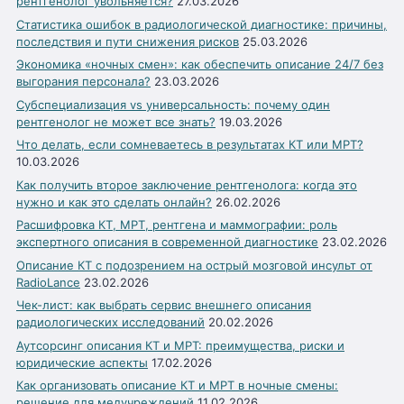
рентгенолог увольняется?
27.03.2026
Статистика ошибок в радиологической диагностике: причины,
последствия и пути снижения рисков
25.03.2026
Экономика «ночных смен»: как обеспечить описание 24/7 без
выгорания персонала?
23.03.2026
Субспециализация vs универсальность: почему один
рентгенолог не может все знать?
19.03.2026
Что делать, если сомневаетесь в результатах КТ или МРТ?
10.03.2026
Как получить второе заключение рентгенолога: когда это
нужно и как это сделать онлайн?
26.02.2026
Расшифровка КТ, МРТ, рентгена и маммографии: роль
экспертного описания в современной диагностике
23.02.2026
Описание КТ с подозрением на острый мозговой инсульт от
RadioLance
23.02.2026
Чек-лист: как выбрать сервис внешнего описания
радиологических исследований
20.02.2026
Аутсорсинг описания КТ и МРТ: преимущества, риски и
юридические аспекты
17.02.2026
Как организовать описание КТ и МРТ в ночные смены:
решение для медучреждений
11.02.2026