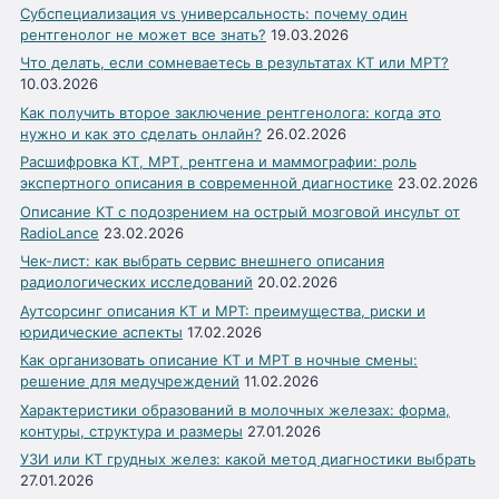
Субспециализация vs универсальность: почему один
рентгенолог не может все знать?
19.03.2026
Что делать, если сомневаетесь в результатах КТ или МРТ?
10.03.2026
Как получить второе заключение рентгенолога: когда это
нужно и как это сделать онлайн?
26.02.2026
Расшифровка КТ, МРТ, рентгена и маммографии: роль
экспертного описания в современной диагностике
23.02.2026
Описание КТ с подозрением на острый мозговой инсульт от
RadioLance
23.02.2026
Чек-лист: как выбрать сервис внешнего описания
радиологических исследований
20.02.2026
Аутсорсинг описания КТ и МРТ: преимущества, риски и
юридические аспекты
17.02.2026
Как организовать описание КТ и МРТ в ночные смены:
решение для медучреждений
11.02.2026
Характеристики образований в молочных железах: форма,
контуры, структура и размеры
27.01.2026
УЗИ или КТ грудных желез: какой метод диагностики выбрать
27.01.2026