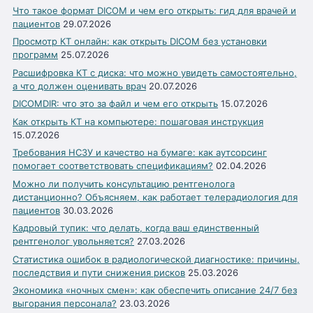
Что такое формат DICOM и чем его открыть: гид для врачей и
пациентов
29.07.2026
Просмотр КТ онлайн: как открыть DICOM без установки
программ
25.07.2026
Расшифровка КТ с диска: что можно увидеть самостоятельно,
а что должен оценивать врач
20.07.2026
DICOMDIR: что это за файл и чем его открыть
15.07.2026
Как открыть КТ на компьютере: пошаговая инструкция
15.07.2026
Требования НСЗУ и качество на бумаге: как аутсорсинг
помогает соответствовать спецификациям?
02.04.2026
Можно ли получить консультацию рентгенолога
дистанционно? Объясняем, как работает телерадиология для
пациентов
30.03.2026
Кадровый тупик: что делать, когда ваш единственный
рентгенолог увольняется?
27.03.2026
Статистика ошибок в радиологической диагностике: причины,
последствия и пути снижения рисков
25.03.2026
Экономика «ночных смен»: как обеспечить описание 24/7 без
выгорания персонала?
23.03.2026