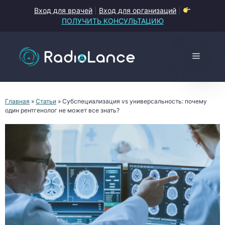
Перейти
Вход для врачей
|
Вход для организаций
|
к
ПОЛУЧИТЬ КОНСУЛЬТАЦИЮ
содержимому
Меню
Главная
»
Статьи
»
Субспециализация vs универсальность: почему
один рентгенолог не может все знать?