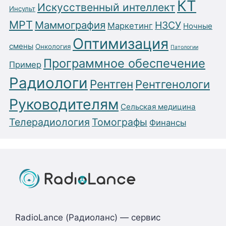
КТ
Искусственный интеллект
Инсульт
МРТ
Маммография
НЗСУ
Маркетинг
Ночные
Оптимизация
смены
Онкология
Патологии
Программное обеспечение
Пример
Радиологи
Рентген
Рентгенологи
Руководителям
Сельская медицина
Телерадиология
Томографы
Финансы
RadioLance (Радиоланс) — сервис