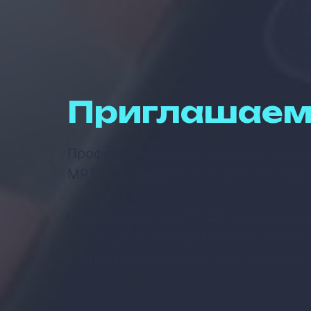
Приглашаем
Профессиональный анализ и описа
МРТ, КТ, маммо- и рентгенографи
Удаленная работа для врачей-ра
Официальные выплаты по работ
Практика и интересные клиничес