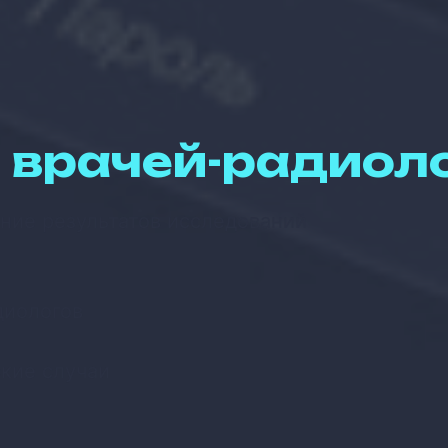
 врачей-радиол
ние результатов исследований
и
диологов
е
кие случаи