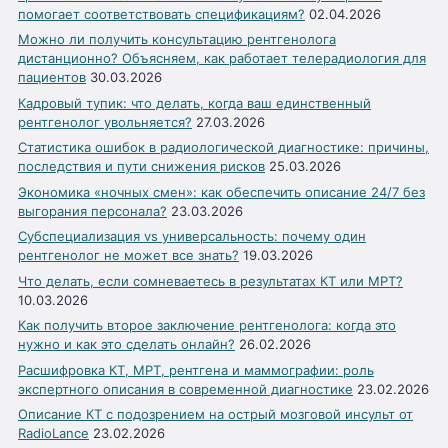
помогает соответствовать спецификациям?
02.04.2026
Можно ли получить консультацию рентгенолога
дистанционно? Объясняем, как работает телерадиология для
пациентов
30.03.2026
Кадровый тупик: что делать, когда ваш единственный
рентгенолог увольняется?
27.03.2026
Статистика ошибок в радиологической диагностике: причины,
последствия и пути снижения рисков
25.03.2026
Экономика «ночных смен»: как обеспечить описание 24/7 без
выгорания персонала?
23.03.2026
Субспециализация vs универсальность: почему один
рентгенолог не может все знать?
19.03.2026
Что делать, если сомневаетесь в результатах КТ или МРТ?
10.03.2026
Как получить второе заключение рентгенолога: когда это
нужно и как это сделать онлайн?
26.02.2026
Расшифровка КТ, МРТ, рентгена и маммографии: роль
экспертного описания в современной диагностике
23.02.2026
Описание КТ с подозрением на острый мозговой инсульт от
RadioLance
23.02.2026