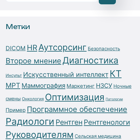
Метки
Аутсорсинг
HR
DICOM
Безопасность
Диагностика
Второе мнение
КТ
Искусственный интеллект
Инсульт
МРТ
Маммография
НЗСУ
Маркетинг
Ночные
Оптимизация
смены
Онкология
Патологии
Программное обеспечение
Пример
Радиологи
Рентген
Рентгенологи
Руководителям
Сельская медицина