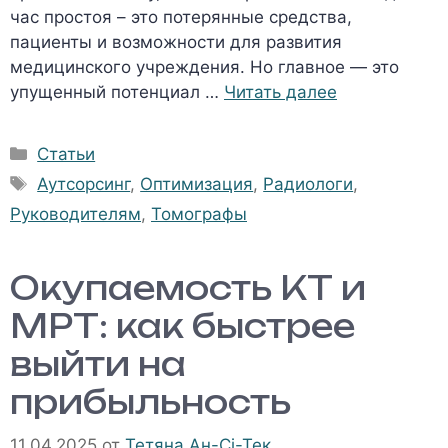
час простоя – это потерянные средства,
пациенты и возможности для развития
медицинского учреждения. Но главное — это
упущенный потенциал …
Читать далее
Рубрики
Статьи
Метки
Аутсорсинг
,
Оптимизация
,
Радиологи
,
Руководителям
,
Томографы
Окупаемость КТ и
МРТ: как быстрее
выйти на
прибыльность
11.04.2025
от
Тетяна Ан-Сі-Тек