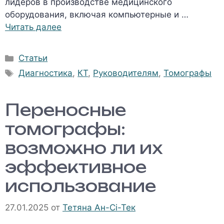
лидеров в производстве медицинского
оборудования, включая компьютерные и …
Читать далее
Рубрики
Статьи
Метки
Диагностика
,
КТ
,
Руководителям
,
Томографы
Переносные
томографы:
возможно ли их
эффективное
использование
27.01.2025
от
Тетяна Ан-Сі-Тек