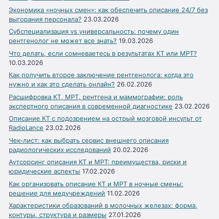
Экономика «ночных смен»: как обеспечить описание 24/7 без
выгорания персонала?
23.03.2026
Субспециализация vs универсальность: почему один
рентгенолог не может все знать?
19.03.2026
Что делать, если сомневаетесь в результатах КТ или МРТ?
10.03.2026
Как получить второе заключение рентгенолога: когда это
нужно и как это сделать онлайн?
26.02.2026
Расшифровка КТ, МРТ, рентгена и маммографии: роль
экспертного описания в современной диагностике
23.02.2026
Описание КТ с подозрением на острый мозговой инсульт от
RadioLance
23.02.2026
Чек-лист: как выбрать сервис внешнего описания
радиологических исследований
20.02.2026
Аутсорсинг описания КТ и МРТ: преимущества, риски и
юридические аспекты
17.02.2026
Как организовать описание КТ и МРТ в ночные смены:
решение для медучреждений
11.02.2026
Характеристики образований в молочных железах: форма,
контуры, структура и размеры
27.01.2026