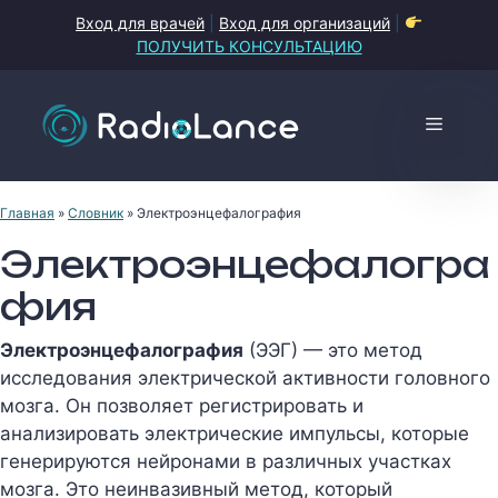
Перейти
Вход для врачей
|
Вход для организаций
|
к
ПОЛУЧИТЬ КОНСУЛЬТАЦИЮ
содержимому
Меню
Главная
»
Словник
»
Электроэнцефалография
Электроэнцефалогра
фия
Электроэнцефалография
(ЭЭГ) — это метод
исследования электрической активности головного
мозга. Он позволяет регистрировать и
анализировать электрические импульсы, которые
генерируются нейронами в различных участках
мозга. Это неинвазивный метод, который