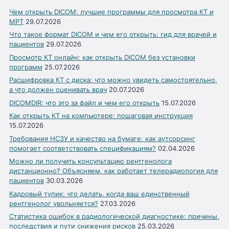
Чем открыть DICOM: лучшие программы для просмотра КТ и
МРТ
29.07.2026
Что такое формат DICOM и чем его открыть: гид для врачей и
пациентов
29.07.2026
Просмотр КТ онлайн: как открыть DICOM без установки
программ
25.07.2026
Расшифровка КТ с диска: что можно увидеть самостоятельно,
а что должен оценивать врач
20.07.2026
DICOMDIR: что это за файл и чем его открыть
15.07.2026
Как открыть КТ на компьютере: пошаговая инструкция
15.07.2026
Требования НСЗУ и качество на бумаге: как аутсорсинг
помогает соответствовать спецификациям?
02.04.2026
Можно ли получить консультацию рентгенолога
дистанционно? Объясняем, как работает телерадиология для
пациентов
30.03.2026
Кадровый тупик: что делать, когда ваш единственный
рентгенолог увольняется?
27.03.2026
Статистика ошибок в радиологической диагностике: причины,
последствия и пути снижения рисков
25.03.2026