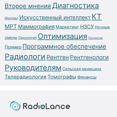
Диагностика
Второе мнение
КТ
Искусственный интеллект
Инсульт
МРТ
Маммография
НЗСУ
Маркетинг
Ночные
Оптимизация
смены
Онкология
Патологии
Программное обеспечение
Пример
Радиологи
Рентген
Рентгенологи
Руководителям
Сельская медицина
Телерадиология
Томографы
Финансы