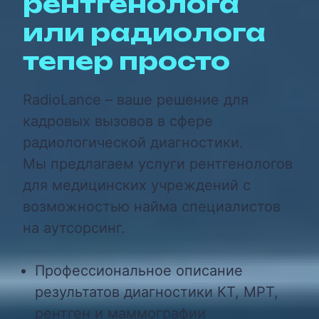
рентгенолога
или радиолога
тепер просто
RadioLance – ваше решение для
кадровых вызовов в сфере
радиологической диагностики.
Мы предлагаем услуги рентгенологов
для медицинских учреждений с
возможностью найма специалистов
на аутсорсинг.
Профессиональное описание
результатов диагностики КТ, МРТ,
рентген и маммографии