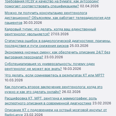
Требования НСЗУ и качество на бумаге: как аутсорсинг
помогает соответствовать спецификациям?
02.04.2026
Можно ли получить консультацию рентгенолога
дистанционно? Объясняем, как работает телерадиология для
пациентов
30.03.2026
Кадровый тупик: что делать, когда ваш единственный
рентгенолог увольняется?
27.03.2026
Статистика ошибок в радиологической диагностике: причины,
последствия и пути снижения рисков
25.03.2026
Экономика «ночных смен»: как обеспечить описание 24/7 без
выгорания персонала?
23.03.2026
Субспециализация vs универсальность: почему один
рентгенолог не может все знать?
19.03.2026
Что делать, если сомневаетесь в результатах КТ или МРТ?
10.03.2026
Как получить второе заключение рентгенолога: когда это
нужно и как это сделать онлайн?
26.02.2026
Расшифровка КТ, МРТ, рентгена и маммографии: роль
экспертного описания в современной диагностике
23.02.2026
Описание КТ с подозрением на острый мозговой инсульт от
RadioLance
23.02.2026