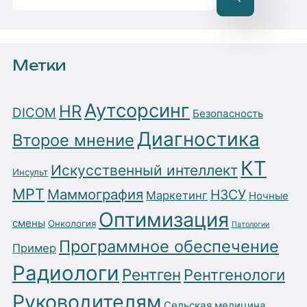
Метки
Аутсорсинг
HR
DICOM
Безопасность
Диагностика
Второе мнение
КТ
Искусственный интеллект
Инсульт
МРТ
Маммография
НЗСУ
Маркетинг
Ночные
Оптимизация
смены
Онкология
Патологии
Программное обеспечение
Пример
Радиологи
Рентген
Рентгенологи
Руководителям
Сельская медицина