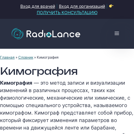
Перейти
Вход для врачей
|
Вход для организаций
|
к
ПОЛУЧИТЬ КОНСУЛЬТАЦИЮ
содержимому
Меню
Главная
»
Словник
»
Кимография
Кимография
Кимография
— это метод записи и визуализации
изменений в различных процессах, таких как
физиологические, механические или химические, с
помощью специального устройства, называемого
кимографом. Кимограф представляет собой прибор,
который фиксирует изменения параметров во
времени на движущейся ленте или барабане,