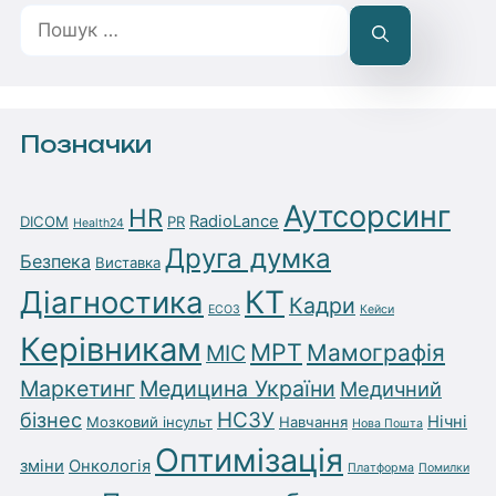
Пошук:
Позначки
Аутсорсинг
HR
RadioLance
DICOM
PR
Health24
Друга думка
Безпека
Виставка
Діагностика
КТ
Кадри
ЕСОЗ
Кейси
Керівникам
МРТ
Мамографія
МІС
Маркетинг
Медицина України
Медичний
бізнес
НСЗУ
Нічні
Мозковий інсульт
Навчання
Нова Пошта
Оптимізація
зміни
Онкологія
Платформа
Помилки