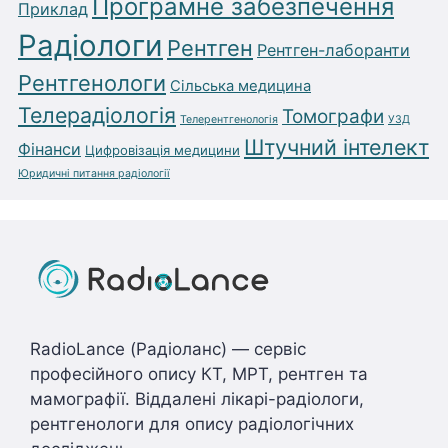
Програмне забезпечення
Приклад
Радіологи
Рентген
Рентген-лаборанти
Рентгенологи
Сільська медицина
Телерадіологія
Томографи
Телерентгенологія
УЗД
Штучний інтелект
Фінанси
Цифровізація медицини
Юридичні питання радіології
RadioLance (Радіоланс) — сервіс
професійного опису КТ, МРТ, рентген та
мамографії. Віддалені лікарі-радіологи,
рентгенологи для опису радіологічних