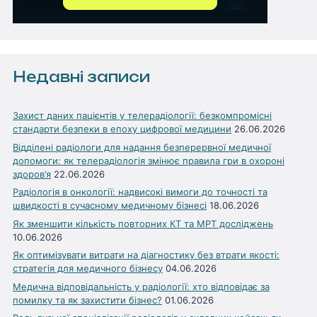
Недавні записи
Захист даних пацієнтів у телерадіології: безкомпромісні
стандарти безпеки в епоху цифрової медицини
26.06.2026
Відділені радіологи для надання безперервної медичної
допомоги: як телерадіологія змінює правила гри в охороні
здоров’я
22.06.2026
Радіологія в онкології: надвисокі вимоги до точності та
швидкості в сучасному медичному бізнесі
18.06.2026
Як зменшити кількість повторних КТ та МРТ досліджень
10.06.2026
Як оптимізувати витрати на діагностику без втрати якості:
стратегія для медичного бізнесу
04.06.2026
Медична відповідальність у радіології: хто відповідає за
помилку та як захистити бізнес?
01.06.2026