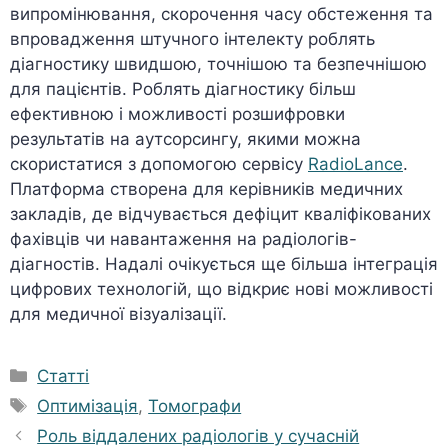
випромінювання, скорочення часу обстеження та
впровадження штучного інтелекту роблять
діагностику швидшою, точнішою та безпечнішою
для пацієнтів. Роблять діагностику більш
ефективною і можливості розшифровки
результатів на аутсорсингу, якими можна
скористатися з допомогою сервісу
RadioLance
.
Платформа створена для керівників медичних
закладів, де відчувається дефіцит кваліфікованих
фахівців чи навантаження на радіологів-
діагностів. Надалі очікується ще більша інтеграція
цифрових технологій, що відкриє нові можливості
для медичної візуалізації.
Категорії
Статті
Позначки
Оптимізація
,
Томографи
Роль віддалених радіологів у сучасній