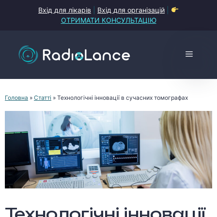
Перейти
Вхід для лікарів
|
Вхід для організацій
|
до
ОТРИМАТИ КОНСУЛЬТАЦІЮ
контенту
Меню
Головна
»
Статті
»
Технологічні інновації в сучасних томографах
Технологічні інновації