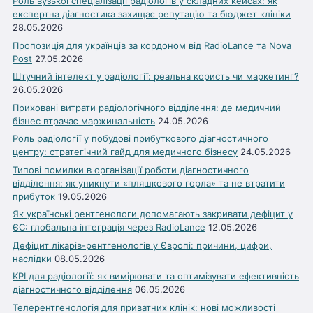
Роль вузької спеціалізації радіологів у складних кейсах: як
експертна діагностика захищає репутацію та бюджет клініки
28.05.2026
Пропозиція для українців за кордоном від RadioLance та Nova
Post
27.05.2026
Штучний інтелект у радіології: реальна користь чи маркетинг?
26.05.2026
Приховані витрати радіологічного відділення: де медичний
бізнес втрачає маржинальність
24.05.2026
Роль радіології у побудові прибуткового діагностичного
центру: стратегічний гайд для медичного бізнесу
24.05.2026
Типові помилки в організації роботи діагностичного
відділення: як уникнути «пляшкового горла» та не втратити
прибуток
19.05.2026
Як українські рентгенологи допомагають закривати дефіцит у
ЄС: глобальна інтеграція через RadioLance
12.05.2026
Дефіцит лікарів-рентгенологів у Європі: причини, цифри,
наслідки
08.05.2026
KPI для радіології: як вимірювати та оптимізувати ефективність
діагностичного відділення
06.05.2026
Телерентгенологія для приватних клінік: нові можливості