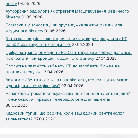
росту
04.05.2026
Аутсорсинг радіології як стратегія масштабування медичного
бізнесу
01.05.2026
Помилки в діагностиці: як друга думка знижує ризики для
медичного бізнесу
01.05.2026
Битва за швидкість: як скорочення часу видачі результату КТ
на 50% збільшує потік пацієнтів?
27.04.2026
Цифрова трансформація та ЕСОЗ: інтеграція з телерадіологією
як стратегічний крок для медичного бізнесу
27.04.2026
Пропускна здатність кабінету КТ: як заробляти більше на
платних послугах
13.04.2026
Вимоги НСЗУ та «якість на папері»: як аутсорсинг допомагає
відповідати специфікаціям?
02.04.2026
Чи можна отримати консультацію рентгенолога дистанційно?
Пояснюємо, як працює телерадіологія для пацієнтів
30.03.2026
Кадровий тупик: що робити, коли ваш єдиний рентгенолог
звільняється?
27.03.2026