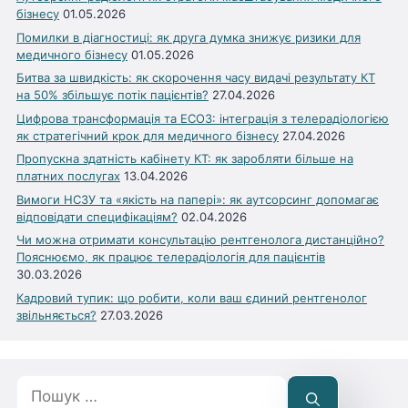
бізнесу
01.05.2026
Помилки в діагностиці: як друга думка знижує ризики для
медичного бізнесу
01.05.2026
Битва за швидкість: як скорочення часу видачі результату КТ
на 50% збільшує потік пацієнтів?
27.04.2026
Цифрова трансформація та ЕСОЗ: інтеграція з телерадіологією
як стратегічний крок для медичного бізнесу
27.04.2026
Пропускна здатність кабінету КТ: як заробляти більше на
платних послугах
13.04.2026
Вимоги НСЗУ та «якість на папері»: як аутсорсинг допомагає
відповідати специфікаціям?
02.04.2026
Чи можна отримати консультацію рентгенолога дистанційно?
Пояснюємо, як працює телерадіологія для пацієнтів
30.03.2026
Кадровий тупик: що робити, коли ваш єдиний рентгенолог
звільняється?
27.03.2026
Пошук: