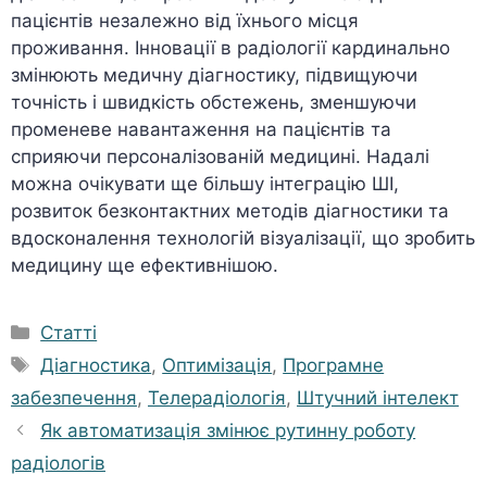
пацієнтів незалежно від їхнього місця
проживання. Інновації в радіології кардинально
змінюють медичну діагностику, підвищуючи
точність і швидкість обстежень, зменшуючи
променеве навантаження на пацієнтів та
сприяючи персоналізованій медицині. Надалі
можна очікувати ще більшу інтеграцію ШІ,
розвиток безконтактних методів діагностики та
вдосконалення технологій візуалізації, що зробить
медицину ще ефективнішою.
Категорії
Статті
Позначки
Діагностика
,
Оптимізація
,
Програмне
забезпечення
,
Телерадіологія
,
Штучний інтелект
Як автоматизація змінює рутинну роботу
радіологів