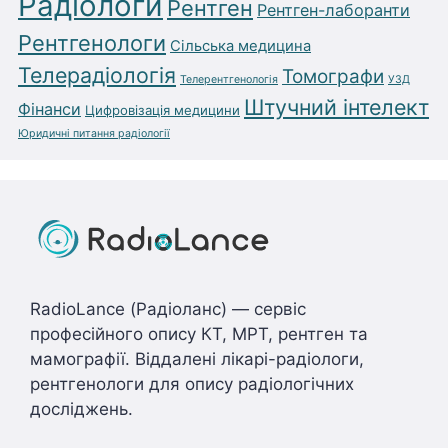
Радіологи
Рентген
Рентген-лаборанти
Рентгенологи
Сільська медицина
Телерадіологія
Томографи
Телерентгенологія
УЗД
Штучний інтелект
Фінанси
Цифровізація медицини
Юридичні питання радіології
RadioLance (Радіоланс) — сервіс
професійного опису КТ, МРТ, рентген та
мамографії. Віддалені лікарі-радіологи,
рентгенологи для опису радіологічних
досліджень.