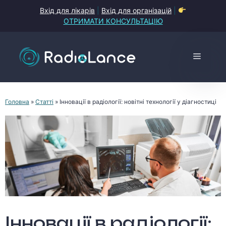
Перейти
Вхід для лікарів
|
Вхід для організацій
|
до
ОТРИМАТИ КОНСУЛЬТАЦІЮ
контенту
Меню
Головна
»
Статті
»
Інновації в радіології: новітні технології у діагностиці
Інновації в радіології: