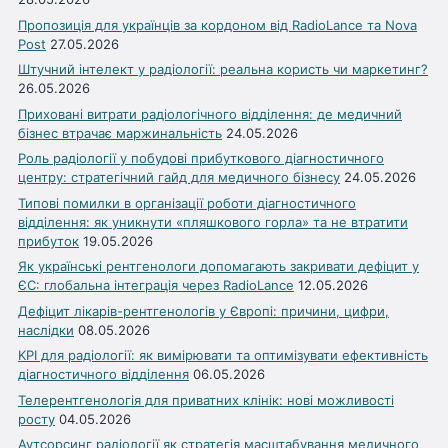
Пропозиція для українців за кордоном від RadioLance та Nova
Post
27.05.2026
Штучний інтелект у радіології: реальна користь чи маркетинг?
26.05.2026
Приховані витрати радіологічного відділення: де медичний
бізнес втрачає маржинальність
24.05.2026
Роль радіології у побудові прибуткового діагностичного
центру: стратегічний гайд для медичного бізнесу
24.05.2026
Типові помилки в організації роботи діагностичного
відділення: як уникнути «пляшкового горла» та не втратити
прибуток
19.05.2026
Як українські рентгенологи допомагають закривати дефіцит у
ЄС: глобальна інтеграція через RadioLance
12.05.2026
Дефіцит лікарів-рентгенологів у Європі: причини, цифри,
наслідки
08.05.2026
KPI для радіології: як вимірювати та оптимізувати ефективність
діагностичного відділення
06.05.2026
Телерентгенологія для приватних клінік: нові можливості
росту
04.05.2026
Аутсорсинг радіології як стратегія масштабування медичного