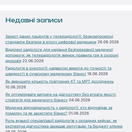
Недавні записи
Захист даних пацієнтів у телерадіології: безкомпромісні
стандарти безпеки в епоху цифрової медицини
26.06.2026
Відділені радіологи для надання безперервної медичної
допомоги: як телерадіологія змінює правила гри в охороні
здоров’я
22.06.2026
Радіологія в онкології: надвисокі вимоги до точності та
швидкості в сучасному медичному бізнесі
18.06.2026
Як зменшити кількість повторних КТ та МРТ досліджень
10.06.2026
Як оптимізувати витрати на діагностику без втрати якості:
стратегія для медичного бізнесу
04.06.2026
Медична відповідальність у радіології: хто відповідає за
помилку та як захистити бізнес?
01.06.2026
Роль вузької спеціалізації радіологів у складних кейсах: як
експертна діагностика захищає репутацію та бюджет клініки
28.05.2026