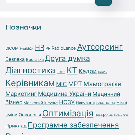
Позначки
Аутсорсинг
HR
RadioLance
DICOM
PR
Health24
Друга думка
Безпека
Виставка
Діагностика
КТ
Кадри
ЕСОЗ
Кейси
Керівникам
МРТ
Мамографія
МІС
Маркетинг
Медицина України
Медичний
бізнес
НСЗУ
Нічні
Мозковий інсульт
Навчання
Нова Пошта
Оптимізація
зміни
Онкологія
Платформа
Помилки
Програмне забезпечення
Приклад