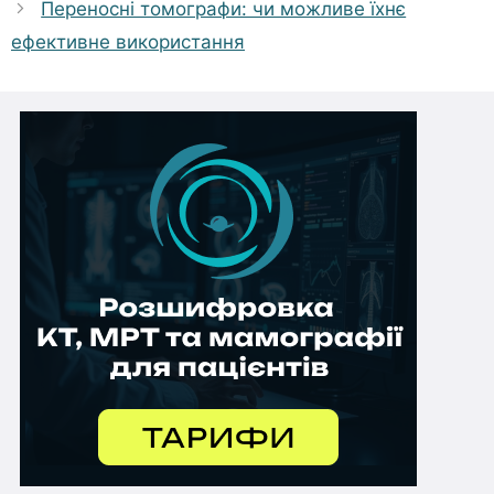
Переносні томографи: чи можливе їхнє
ефективне використання