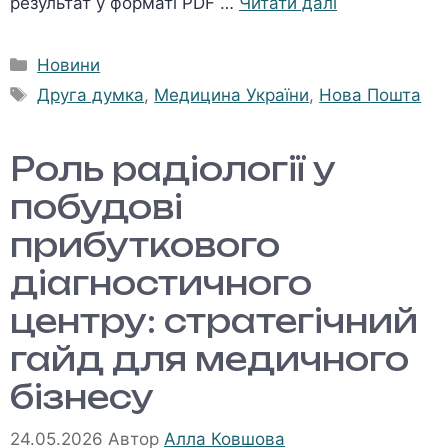
результат у форматі PDF …
Читати далі
Категорії
Новини
Позначки
Друга думка
,
Медицина України
,
Нова Пошта
Роль радіології у
побудові
прибуткового
діагностичного
центру: стратегічний
гайд для медичного
бізнесу
24.05.2026
Автор
Алла Ковшова