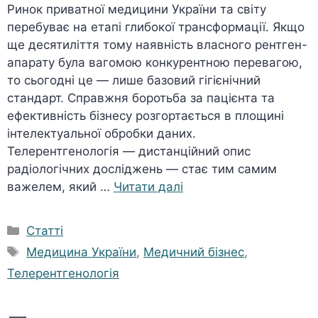
Ринок приватної медицини України та світу
перебуває на етапі глибокої трансформації. Якщо
ще десятиліття тому наявність власного рентген-
апарату була вагомою конкурентною перевагою,
то сьогодні це — лише базовий гігієнічний
стандарт. Справжня боротьба за пацієнта та
ефективність бізнесу розгортається в площині
інтелектуальної обробки даних.
Телерентгенологія — дистанційний опис
радіологічних досліджень — стає тим самим
важелем, який …
Читати далі
Категорії
Статті
Позначки
Медицина України
,
Медичний бізнес
,
Телерентгенологія