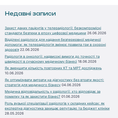
Недавні записи
Захист даних пацієнтів у телерадіології: безкомпромісні
стандарти безпеки в епоху цифрової медицини
26.06.2026
Відділені радіологи для надання безперервної медичної
допомоги: як телерадіологія змінює правила гри в охороні
здоров’я
22.06.2026
Радіологія в онкології: надвисокі вимоги до точності та
швидкості в сучасному медичному бізнесі
18.06.2026
Як зменшити кількість повторних КТ та МРТ досліджень
10.06.2026
Як оптимізувати витрати на діагностику без втрати якості:
стратегія для медичного бізнесу
04.06.2026
Медична відповідальність у радіології: хто відповідає за
помилку та як захистити бізнес?
01.06.2026
Роль вузької спеціалізації радіологів у складних кейсах: як
експертна діагностика захищає репутацію та бюджет клініки
28.05.2026