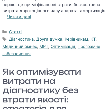
перше, це прямі фінансові втрати: безкоштовна
витрата дорогоцінного часу апарата, амортизація
…
Читати далі
Категорії
Статті
Позначки
Діагностика
,
Друга думка
,
Керівникам
,
КТ
,
Медичний бізнес
,
МРТ
,
Оптимізація
,
Програмне
забезпечення
Як оптимізувати
витрати на
діагностику без
втрати якості:
стратегія для