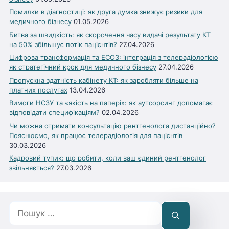
Помилки в діагностиці: як друга думка знижує ризики для
медичного бізнесу
01.05.2026
Битва за швидкість: як скорочення часу видачі результату КТ
на 50% збільшує потік пацієнтів?
27.04.2026
Цифрова трансформація та ЕСОЗ: інтеграція з телерадіологією
як стратегічний крок для медичного бізнесу
27.04.2026
Пропускна здатність кабінету КТ: як заробляти більше на
платних послугах
13.04.2026
Вимоги НСЗУ та «якість на папері»: як аутсорсинг допомагає
відповідати специфікаціям?
02.04.2026
Чи можна отримати консультацію рентгенолога дистанційно?
Пояснюємо, як працює телерадіологія для пацієнтів
30.03.2026
Кадровий тупик: що робити, коли ваш єдиний рентгенолог
звільняється?
27.03.2026
Пошук: