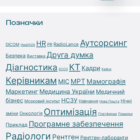
Позначки
Аутсорсинг
HR
RadioLance
DICOM
PR
Health24
Друга думка
Безпека
Виставка
Діагностика
КТ
Кадри
ЕСОЗ
Кейси
Керівникам
МРТ
Мамографія
МІС
Маркетинг
Медицина України
Медичний
бізнес
НСЗУ
Нічні
Мозковий інсульт
Навчання
Нова Пошта
Оптимізація
зміни
Онкологія
Платформа
Помилки
Програмне забезпечення
Приклад
Радіологи
Рентген
Рентген-лаборанти