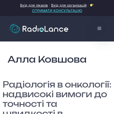
Перейти
Вхід для лікарів
|
Вхід для організацій
|
до
ОТРИМАТИ КОНСУЛЬТАЦІЮ
контенту
Меню
Алла Ковшова
Радіологія в онкології:
надвисокі вимоги до
точності та
швидкості в