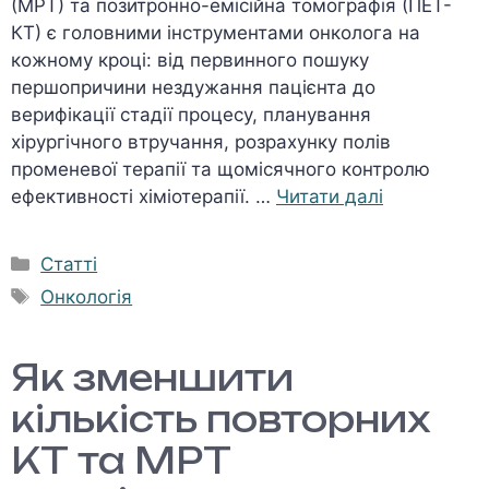
(МРТ) та позитронно-емісійна томографія (ПЕТ-
КТ) є головними інструментами онколога на
кожному кроці: від первинного пошуку
першопричини нездужання пацієнта до
верифікації стадії процесу, планування
хірургічного втручання, розрахунку полів
променевої терапії та щомісячного контролю
ефективності хіміотерапії. …
Читати далі
Категорії
Статті
Позначки
Онкологія
Як зменшити
кількість повторних
КТ та МРТ