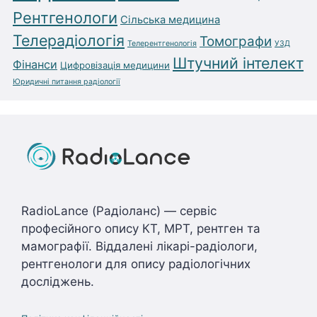
Рентгенологи
Сільська медицина
Телерадіологія
Томографи
Телерентгенологія
УЗД
Штучний інтелект
Фінанси
Цифровізація медицини
Юридичні питання радіології
RadioLance (Радіоланс) — сервіс
професійного опису КТ, МРТ, рентген та
мамографії. Віддалені лікарі-радіологи,
рентгенологи для опису радіологічних
досліджень.