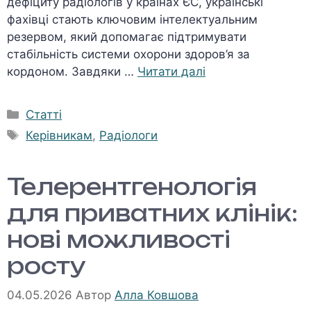
дефіциту радіологів у країнах ЄС, українські
фахівці стають ключовим інтелектуальним
резервом, який допомагає підтримувати
стабільність системи охорони здоров’я за
кордоном. Завдяки …
Читати далі
Категорії
Статті
Позначки
Керівникам
,
Радіологи
Телерентгенологія
для приватних клінік:
нові можливості
росту
04.05.2026
Автор
Алла Ковшова