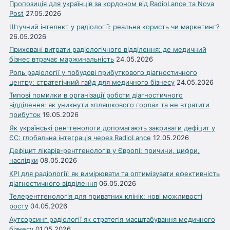
Пропозиція для українців за кордоном від RadioLance та Nova
Post
27.05.2026
Штучний інтелект у радіології: реальна користь чи маркетинг?
26.05.2026
Приховані витрати радіологічного відділення: де медичний
бізнес втрачає маржинальність
24.05.2026
Роль радіології у побудові прибуткового діагностичного
центру: стратегічний гайд для медичного бізнесу
24.05.2026
Типові помилки в організації роботи діагностичного
відділення: як уникнути «пляшкового горла» та не втратити
прибуток
19.05.2026
Як українські рентгенологи допомагають закривати дефіцит у
ЄС: глобальна інтеграція через RadioLance
12.05.2026
Дефіцит лікарів-рентгенологів у Європі: причини, цифри,
наслідки
08.05.2026
KPI для радіології: як вимірювати та оптимізувати ефективність
діагностичного відділення
06.05.2026
Телерентгенологія для приватних клінік: нові можливості
росту
04.05.2026
Аутсорсинг радіології як стратегія масштабування медичного
бізнесу
01.05.2026