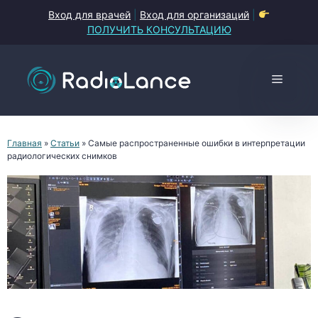
Перейти
Вход для врачей
|
Вход для организаций
|
к
ПОЛУЧИТЬ КОНСУЛЬТАЦИЮ
содержимому
Меню
Главная
»
Статьи
»
Самые распространенные ошибки в интерпретации
радиологических снимков