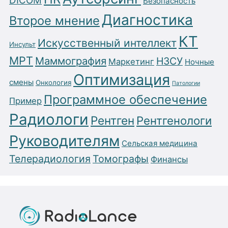
DICOM
Безопасность
Диагностика
Второе мнение
КТ
Искусственный интеллект
Инсульт
МРТ
Маммография
НЗСУ
Маркетинг
Ночные
Оптимизация
смены
Онкология
Патологии
Программное обеспечение
Пример
Радиологи
Рентген
Рентгенологи
Руководителям
Сельская медицина
Телерадиология
Томографы
Финансы