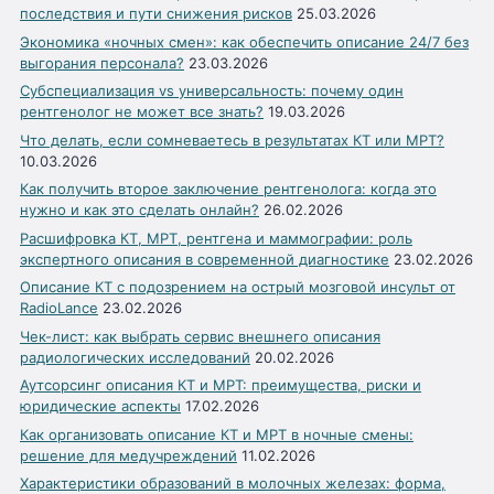
последствия и пути снижения рисков
25.03.2026
Экономика «ночных смен»: как обеспечить описание 24/7 без
выгорания персонала?
23.03.2026
Субспециализация vs универсальность: почему один
рентгенолог не может все знать?
19.03.2026
Что делать, если сомневаетесь в результатах КТ или МРТ?
10.03.2026
Как получить второе заключение рентгенолога: когда это
нужно и как это сделать онлайн?
26.02.2026
Расшифровка КТ, МРТ, рентгена и маммографии: роль
экспертного описания в современной диагностике
23.02.2026
Описание КТ с подозрением на острый мозговой инсульт от
RadioLance
23.02.2026
Чек-лист: как выбрать сервис внешнего описания
радиологических исследований
20.02.2026
Аутсорсинг описания КТ и МРТ: преимущества, риски и
юридические аспекты
17.02.2026
Как организовать описание КТ и МРТ в ночные смены:
решение для медучреждений
11.02.2026
Характеристики образований в молочных железах: форма,