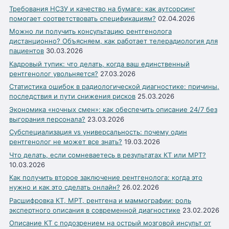
Требования НСЗУ и качество на бумаге: как аутсорсинг
помогает соответствовать спецификациям?
02.04.2026
Можно ли получить консультацию рентгенолога
дистанционно? Объясняем, как работает телерадиология для
пациентов
30.03.2026
Кадровый тупик: что делать, когда ваш единственный
рентгенолог увольняется?
27.03.2026
Статистика ошибок в радиологической диагностике: причины,
последствия и пути снижения рисков
25.03.2026
Экономика «ночных смен»: как обеспечить описание 24/7 без
выгорания персонала?
23.03.2026
Субспециализация vs универсальность: почему один
рентгенолог не может все знать?
19.03.2026
Что делать, если сомневаетесь в результатах КТ или МРТ?
10.03.2026
Как получить второе заключение рентгенолога: когда это
нужно и как это сделать онлайн?
26.02.2026
Расшифровка КТ, МРТ, рентгена и маммографии: роль
экспертного описания в современной диагностике
23.02.2026
Описание КТ с подозрением на острый мозговой инсульт от