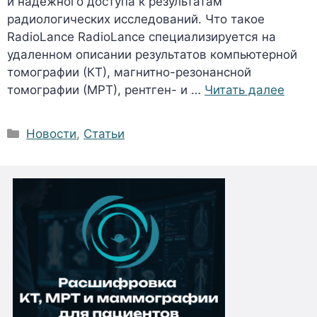
и надежного доступа к результатам
радиологических исследований. Что такое
RadioLance RadioLance специализируется на
удаленном описании результатов компьютерной
томографии (КТ), магнитно-резонансной
томографии (МРТ), рентген- и …
Читать далее
Рубрики
Новости
,
Статьи