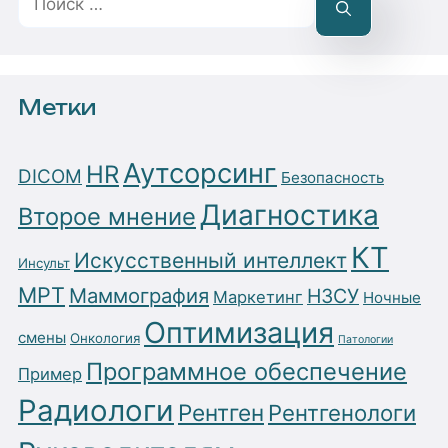
Метки
Аутсорсинг
HR
DICOM
Безопасность
Диагностика
Второе мнение
КТ
Искусственный интеллект
Инсульт
МРТ
Маммография
НЗСУ
Маркетинг
Ночные
Оптимизация
смены
Онкология
Патологии
Программное обеспечение
Пример
Радиологи
Рентген
Рентгенологи