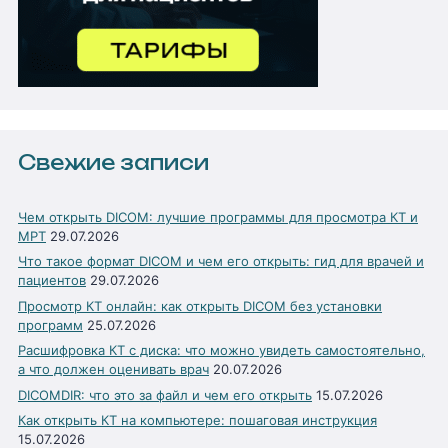
Свежие записи
Чем открыть DICOM: лучшие программы для просмотра КТ и
МРТ
29.07.2026
Что такое формат DICOM и чем его открыть: гид для врачей и
пациентов
29.07.2026
Просмотр КТ онлайн: как открыть DICOM без установки
программ
25.07.2026
Расшифровка КТ с диска: что можно увидеть самостоятельно,
а что должен оценивать врач
20.07.2026
DICOMDIR: что это за файл и чем его открыть
15.07.2026
Как открыть КТ на компьютере: пошаговая инструкция
15.07.2026