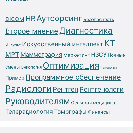
Аутсорсинг
HR
DICOM
Безопасность
Диагностика
Второе мнение
КТ
Искусственный интеллект
Инсульт
МРТ
Маммография
НЗСУ
Маркетинг
Ночные
Оптимизация
смены
Онкология
Патологии
Программное обеспечение
Пример
Радиологи
Рентген
Рентгенологи
Руководителям
Сельская медицина
Телерадиология
Томографы
Финансы