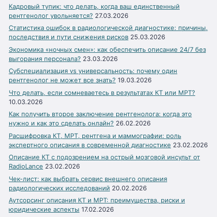
Кадровый тупик: что делать, когда ваш единственный
рентгенолог увольняется?
27.03.2026
Статистика ошибок в радиологической диагностике: причины,
последствия и пути снижения рисков
25.03.2026
Экономика «ночных смен»: как обеспечить описание 24/7 без
выгорания персонала?
23.03.2026
Субспециализация vs универсальность: почему один
рентгенолог не может все знать?
19.03.2026
Что делать, если сомневаетесь в результатах КТ или МРТ?
10.03.2026
Как получить второе заключение рентгенолога: когда это
нужно и как это сделать онлайн?
26.02.2026
Расшифровка КТ, МРТ, рентгена и маммографии: роль
экспертного описания в современной диагностике
23.02.2026
Описание КТ с подозрением на острый мозговой инсульт от
RadioLance
23.02.2026
Чек-лист: как выбрать сервис внешнего описания
радиологических исследований
20.02.2026
Аутсорсинг описания КТ и МРТ: преимущества, риски и
юридические аспекты
17.02.2026