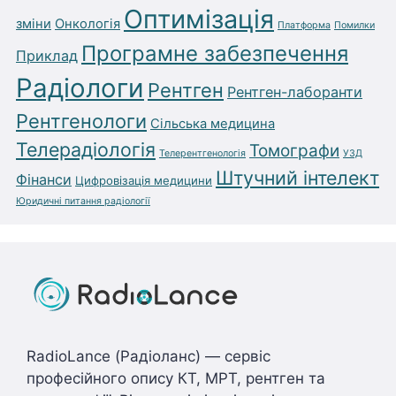
Оптимізація
зміни
Онкологія
Платформа
Помилки
Програмне забезпечення
Приклад
Радіологи
Рентген
Рентген-лаборанти
Рентгенологи
Сільська медицина
Телерадіологія
Томографи
Телерентгенологія
УЗД
Штучний інтелект
Фінанси
Цифровізація медицини
Юридичні питання радіології
RadioLance (Радіоланс) — сервіс
професійного опису КТ, МРТ, рентген та