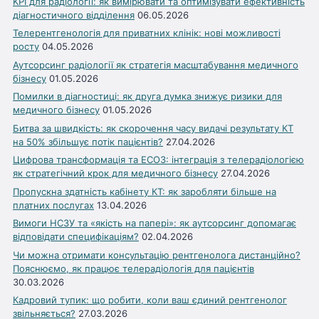
KPI для радіології: як вимірювати та оптимізувати ефективність
діагностичного відділення
06.05.2026
Телерентгенологія для приватних клінік: нові можливості
росту
04.05.2026
Аутсорсинг радіології як стратегія масштабування медичного
бізнесу
01.05.2026
Помилки в діагностиці: як друга думка знижує ризики для
медичного бізнесу
01.05.2026
Битва за швидкість: як скорочення часу видачі результату КТ
на 50% збільшує потік пацієнтів?
27.04.2026
Цифрова трансформація та ЕСОЗ: інтеграція з телерадіологією
як стратегічний крок для медичного бізнесу
27.04.2026
Пропускна здатність кабінету КТ: як заробляти більше на
платних послугах
13.04.2026
Вимоги НСЗУ та «якість на папері»: як аутсорсинг допомагає
відповідати специфікаціям?
02.04.2026
Чи можна отримати консультацію рентгенолога дистанційно?
Пояснюємо, як працює телерадіологія для пацієнтів
30.03.2026
Кадровий тупик: що робити, коли ваш єдиний рентгенолог
звільняється?
27.03.2026