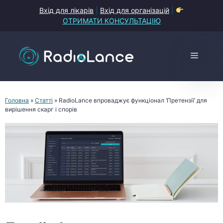
Перейти
Вхід для лікарів
|
Вхід для організацій
|
до
ОТРИМАТИ КОНСУЛЬТАЦІЮ
контенту
Меню
Головна
»
Статті
»
RadioLance впроваджує функціонал ‘Претензії’ для
вирішення скарг і спорів