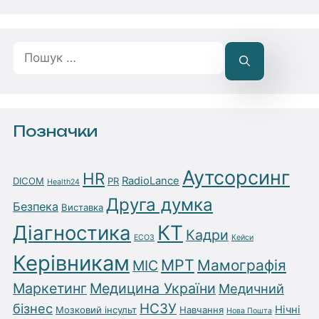
Пошук:
Позначки
Аутсорсинг
HR
RadioLance
DICOM
PR
Health24
Друга думка
Безпека
Виставка
Діагностика
КТ
Кадри
ЕСОЗ
Кейси
Керівникам
МРТ
Мамографія
МІС
Маркетинг
Медицина України
Медичний
бізнес
НСЗУ
Нічні
Мозковий інсульт
Навчання
Нова Пошта