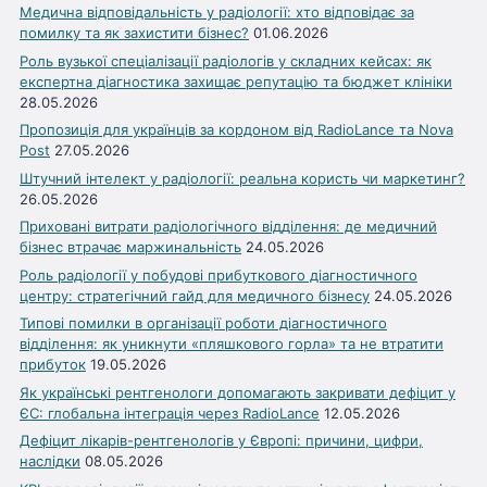
Медична відповідальність у радіології: хто відповідає за
помилку та як захистити бізнес?
01.06.2026
Роль вузької спеціалізації радіологів у складних кейсах: як
експертна діагностика захищає репутацію та бюджет клініки
28.05.2026
Пропозиція для українців за кордоном від RadioLance та Nova
Post
27.05.2026
Штучний інтелект у радіології: реальна користь чи маркетинг?
26.05.2026
Приховані витрати радіологічного відділення: де медичний
бізнес втрачає маржинальність
24.05.2026
Роль радіології у побудові прибуткового діагностичного
центру: стратегічний гайд для медичного бізнесу
24.05.2026
Типові помилки в організації роботи діагностичного
відділення: як уникнути «пляшкового горла» та не втратити
прибуток
19.05.2026
Як українські рентгенологи допомагають закривати дефіцит у
ЄС: глобальна інтеграція через RadioLance
12.05.2026
Дефіцит лікарів-рентгенологів у Європі: причини, цифри,
наслідки
08.05.2026