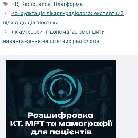
Позначки
PR
,
RadioLance
,
Платформа
Консультація лікаря-радіолога: експертний
підхід до діагностики
Як аутсорсинг допомагає зменшити
навантаження на штатних радіологів