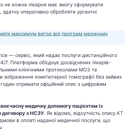
ко не кожна лікарня має змогу сформувати
, здатну оперативно обробляти ургентні
.
имати максимум вигод від програм медичних
nce — сервіс, який надає послуги дистанційного
4/7. Платформа об’єднує досвідчених лікарів-
уальними клінічними протоколами МОЗ та
и зображення комп’ютерної томографії без зайвих
а годин отримати офіційний опис з цифровим
своєчасну медичну допомогу пацієнтам із
ги договору з НСЗУ
. Як відомо, відсутність опису КТ
дмови в оплаті наданої медичної послуги, що
у.