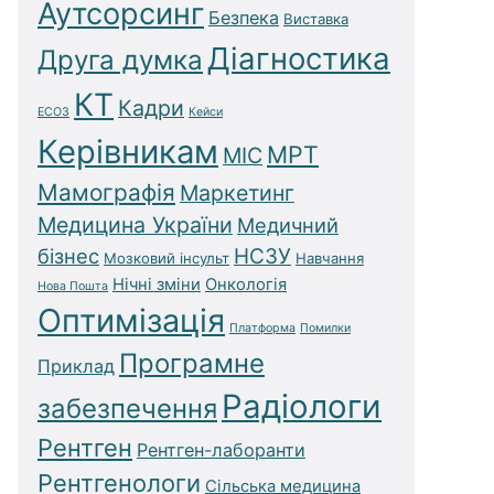
Аутсорсинг
Безпека
Виставка
Діагностика
Друга думка
КТ
Кадри
ЕСОЗ
Кейси
Керівникам
МРТ
МІС
Мамографія
Маркетинг
Медицина України
Медичний
бізнес
НСЗУ
Мозковий інсульт
Навчання
Нічні зміни
Онкологія
Нова Пошта
Оптимізація
Платформа
Помилки
Програмне
Приклад
Радіологи
забезпечення
Рентген
Рентген-лаборанти
Рентгенологи
Сільська медицина