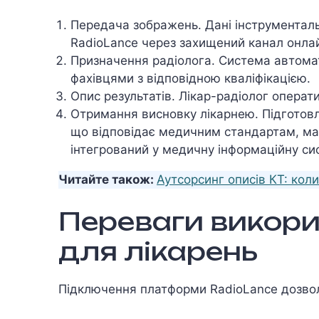
Передача зображень. Дані інструментал
RadioLance через захищений канал онла
Призначення радіолога. Система автома
фахівцями з відповідною кваліфікацією.
Опис результатів. Лікар-радіолог операт
Отримання висновку лікарнею. Підготов
що відповідає медичним стандартам, має
інтегрований у медичну інформаційну си
Читайте також:
Аутсорсинг описів КТ: коли
Переваги викори
для лікарень
Підключення платформи RadioLance дозвол