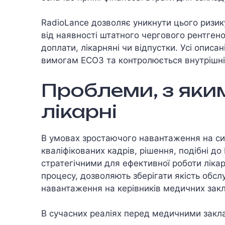
RadioLance дозволяє уникнути цього ризик
від наявності штатного чергового рентгено
доплати, лікарняні чи відпустки. Усі описа
вимогам ЕСОЗ та контролюється внутрішн
Проблеми, з яки
лікарні
В умовах зростаючого навантаження на сис
кваліфікованих кадрів, рішення, подібні д
стратегічними для ефективної роботи ліка
процесу, дозволяють зберігати якість обс
навантаження на керівників медичних закл
В сучасних реаліях перед медичними закла