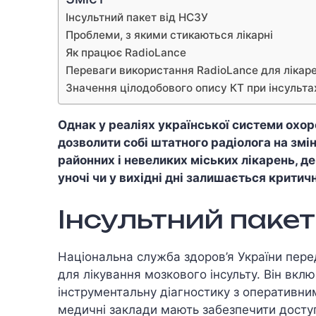
Інсультний пакет від НСЗУ
Проблеми, з якими стикаються лікарні
Як працює RadioLance
Переваги використання RadioLance для лікар
Значення цілодобового опису КТ при інсульта
Однак у реаліях української системи охо
дозволити собі штатного радіолога на змін
районних і невеликих міських лікарень, д
уночі чи у вихідні дні залишається критич
Інсультний пакет
Національна служба здоров’я України пер
для лікування мозкового інсульту. Він вкл
інструментальну діагностику з оперативни
медичні заклади мають забезпечити доступ