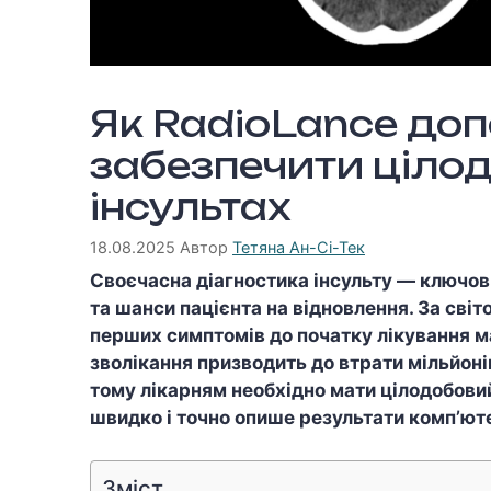
Як RadioLance до
забезпечити ціло
інсультах
18.08.2025
Автор
Тетяна Ан-Сі-Тек
Cвоєчасна діагностика інсульту — ключов
та шанси пацієнта на відновлення. За сві
перших симптомів до початку лікування ма
зволікання призводить до втрати мільйоні
тому лікарням необхідно мати цілодобови
швидко і точно опише результати комп’юте
Зміст