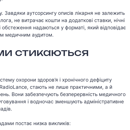
у. Завдяки аутсорсингу описів лікарня не залежить
лога, не витрачає кошти на додаткові ставки, нічні
ні обстеження надаються у форматі, який відповідає
ім медичним аудитом.
ми стикаються
тему охорони здоров’я і хронічного дефіциту
о RadioLance, стають не лише практичними, а й
рень. Вони забезпечують безперервність медичного
луговування і водночас зменшують адміністративне
адів.
дами постає низка викликів: