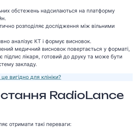
ьних обстежень надсилаються на платформу
йн.
тично розподіляє дослідження між вільними
ивно аналізує КТ і формує висновок.
лений медичний висновок повертається у форматі,
 підпис лікаря, готовий до друку та може бути
стему закладу.
 це вигідно для клініки?
стання RadioLance
яє отримати такі переваги: