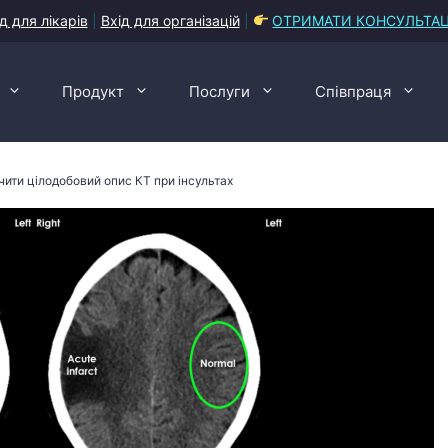
д для лікарів
|
Вхід для організацій
|
ОТРИМАТИ КОНСУЛЬТА
Продукт
Послуги
Співпраця
чити цілодобовий опис КТ при інсультах