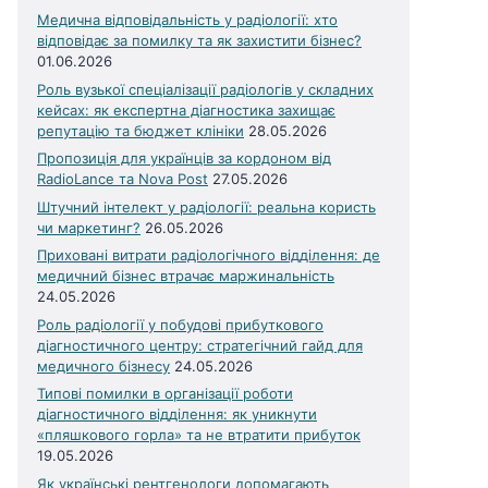
Медична відповідальність у радіології: хто
відповідає за помилку та як захистити бізнес?
01.06.2026
Роль вузької спеціалізації радіологів у складних
кейсах: як експертна діагностика захищає
репутацію та бюджет клініки
28.05.2026
Пропозиція для українців за кордоном від
RadioLance та Nova Post
27.05.2026
Штучний інтелект у радіології: реальна користь
чи маркетинг?
26.05.2026
Приховані витрати радіологічного відділення: де
медичний бізнес втрачає маржинальність
24.05.2026
Роль радіології у побудові прибуткового
діагностичного центру: стратегічний гайд для
медичного бізнесу
24.05.2026
Типові помилки в організації роботи
діагностичного відділення: як уникнути
«пляшкового горла» та не втратити прибуток
19.05.2026
Як українські рентгенологи допомагають