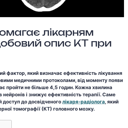
помагає лікарням
добовий опис КТ при
ий фактор, який визначає ефективність лікування
товими медичними протоколами, від моменту появи
є пройти не більше 4,5 годин. Кожна хвилина
в нейронів і знижує ефективність терапії. Саме
й доступ до досвідченого
лікаря-радіолога
, який
рної томографії (КТ) головного мозку.