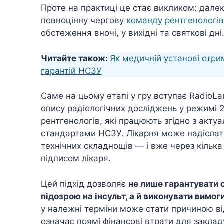
Проте на практиці це стає викликом: дале
повноцінну чергову
команду рентгенологів
обстеження вночі, у вихідні та святкові дні
Читайте також:
Як медичній установі отр
гарантій НСЗУ
Саме на цьому етапі у гру вступає RadioLa
опису радіологічних досліджень у режимі 2
рентгенологів, які працюють згідно з акт
стандартами НСЗУ. Лікарня може надіслат
технічних складнощів — і вже через кільк
підписом лікаря.
Цей підхід дозволяє
не лише гарантувати 
підозрою на інсульт, а й виконувати вимо
у належні терміни може стати причиною ві
означає прямі фінансові втрати для заклад