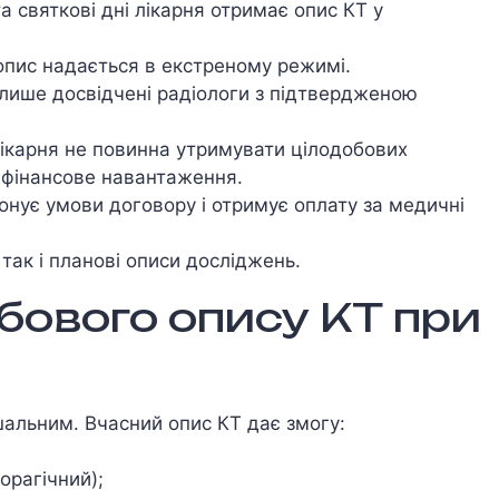
 та святкові дні лікарня отримає опис КТ у
 опис надається в екстреному режимі.
 лише досвідчені радіологи з підтвердженою
Лікарня не повинна утримувати цілодобових
є фінансове навантаження.
онує умови договору і отримує оплату за медичні
так і планові описи досліджень.
бового опису КТ при
шальним. Вчасний опис КТ дає змогу:
орагічний);