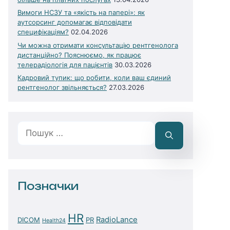
Вимоги НСЗУ та «якість на папері»: як
аутсорсинг допомагає відповідати
специфікаціям?
02.04.2026
Чи можна отримати консультацію рентгенолога
дистанційно? Пояснюємо, як працює
телерадіологія для пацієнтів
30.03.2026
Кадровий тупик: що робити, коли ваш єдиний
рентгенолог звільняється?
27.03.2026
Пошук:
Позначки
HR
RadioLance
DICOM
PR
Health24