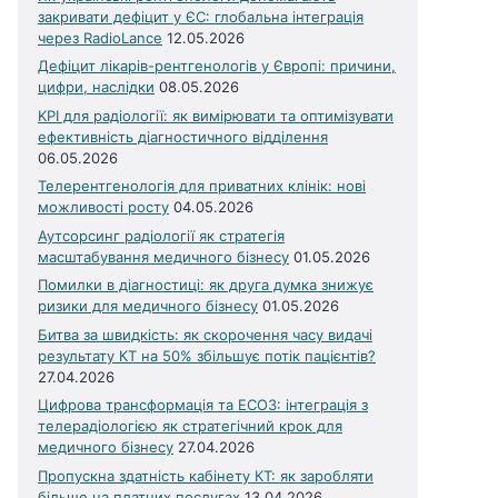
закривати дефіцит у ЄС: глобальна інтеграція
через RadioLance
12.05.2026
Дефіцит лікарів-рентгенологів у Європі: причини,
цифри, наслідки
08.05.2026
KPI для радіології: як вимірювати та оптимізувати
ефективність діагностичного відділення
06.05.2026
Телерентгенологія для приватних клінік: нові
можливості росту
04.05.2026
Аутсорсинг радіології як стратегія
масштабування медичного бізнесу
01.05.2026
Помилки в діагностиці: як друга думка знижує
ризики для медичного бізнесу
01.05.2026
Битва за швидкість: як скорочення часу видачі
результату КТ на 50% збільшує потік пацієнтів?
27.04.2026
Цифрова трансформація та ЕСОЗ: інтеграція з
телерадіологією як стратегічний крок для
медичного бізнесу
27.04.2026
Пропускна здатність кабінету КТ: як заробляти
більше на платних послугах
13.04.2026