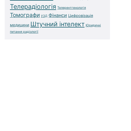
Телерадіологія
Телерентгенологія
Томографи
Фінанси
Цифровізація
УЗД
Штучний інтелект
медицини
Юридичні
питання радіології