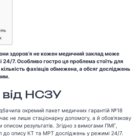
ень
х
рони здоров’я не кожен медичний заклад може
і 24/7. Особливо гостро ця проблема стоїть для
е кількість фахівців обмежена, а обсяг досліджень
ним.
 від НСЗУ
едбачила окремий пакет медичних гарантій №18
ючає не лише стаціонарну допомогу, а й обов’язкову
м описом результатів. Згідно з вимогами ПМГ,
 до опису КТ та МРТ досліджень у режимі 24/7.