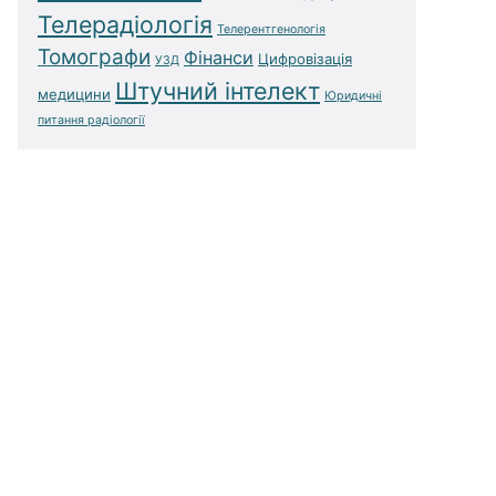
Телерадіологія
Телерентгенологія
Томографи
Фінанси
Цифровізація
УЗД
Штучний інтелект
медицини
Юридичні
питання радіології