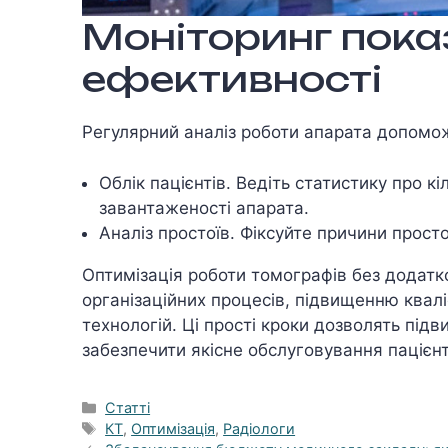
Моніторинг пока
ефективності
Регулярний аналіз роботи апарата допомож
Облік пацієнтів. Ведіть статистику про к
завантаженості апарата.
Аналіз простоїв. Фіксуйте причини простої
Оптимізація роботи томографів без додат
організаційних процесів, підвищенню квал
технологій. Ці прості кроки дозволять під
забезпечити якісне обслуговування пацієнт
Категорії
Статті
Позначки
КТ
,
Оптимізація
,
Радіологи