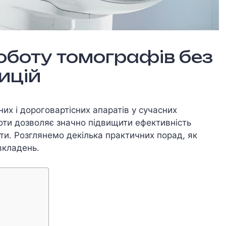
оботу томографів без
ицій
их і дороговартісних апаратів у сучасних
боти дозволяє значно підвищити ефективність
ти. Розглянемо декілька практичних порад, як
вкладень.