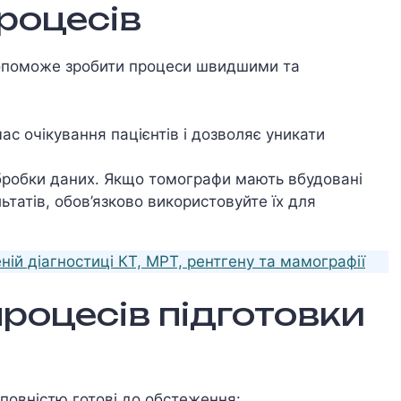
роцесів
опоможе зробити процеси швидшими та
с очікування пацієнтів і дозволяє уникати
бробки даних. Якщо томографи мають вбудовані
татів, обов’язково використовуйте їх для
еній діагностиці КТ, МРТ, рентгену та мамографії
роцесів підготовки
 повністю готові до обстеження: