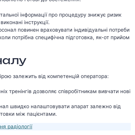
етальної інформації про процедуру знижує ризик
иконані інструкції.
рсонал повинен враховувати індивідуальні потреби
коли потрібна специфічна підготовка, як-от прийом
налу
ірою залежить від компетенцій оператора:
ніх тренінгів дозволяє співробітникам вивчати нові
онал швидко налаштовувати апарат залежно від
отовки між пацієнтами.
ня радіології