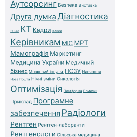
Аутсорсинг
Безпека
Виставка
Діагностика
Друга думка
КТ
Кадри
ЕСОЗ
Кейси
Керівникам
МРТ
МІС
Мамографія
Маркетинг
Медицина України
Медичний
бізнес
НСЗУ
Мозковий інсульт
Навчання
Нічні зміни
Онкологія
Нова Пошта
Оптимізація
Платформа
Помилки
Програмне
Приклад
Радіологи
забезпечення
Рентген
Рентген-лаборанти
Рентгенологи
Сільська медицина