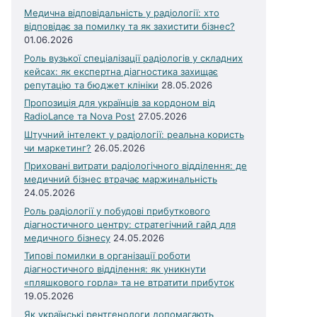
Медична відповідальність у радіології: хто
відповідає за помилку та як захистити бізнес?
01.06.2026
Роль вузької спеціалізації радіологів у складних
кейсах: як експертна діагностика захищає
репутацію та бюджет клініки
28.05.2026
Пропозиція для українців за кордоном від
RadioLance та Nova Post
27.05.2026
Штучний інтелект у радіології: реальна користь
чи маркетинг?
26.05.2026
Приховані витрати радіологічного відділення: де
медичний бізнес втрачає маржинальність
24.05.2026
Роль радіології у побудові прибуткового
діагностичного центру: стратегічний гайд для
медичного бізнесу
24.05.2026
Типові помилки в організації роботи
діагностичного відділення: як уникнути
«пляшкового горла» та не втратити прибуток
19.05.2026
Як українські рентгенологи допомагають