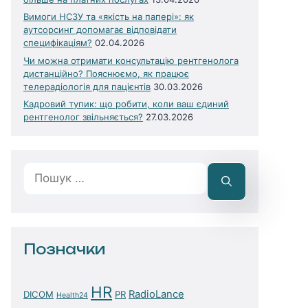
Вимоги НСЗУ та «якість на папері»: як
аутсорсинг допомагає відповідати
специфікаціям?
02.04.2026
Чи можна отримати консультацію рентгенолога
дистанційно? Пояснюємо, як працює
телерадіологія для пацієнтів
30.03.2026
Кадровий тупик: що робити, коли ваш єдиний
рентгенолог звільняється?
27.03.2026
Пошук:
Позначки
HR
RadioLance
DICOM
PR
Health24