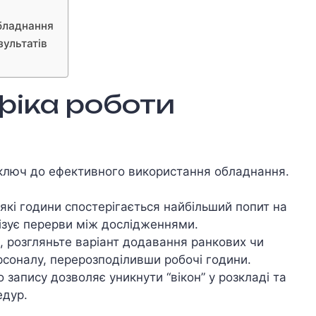
обладнання
зультатів
фіка роботи
 ключ до ефективного використання обладнання.
 які години спостерігається найбільший попит на
імізує перерви між дослідженнями.
 розгляньте варіант додавання ранкових чи
ерсоналу, перерозподіливши робочі години.
запису дозволяє уникнути “вікон” у розкладі та
едур.