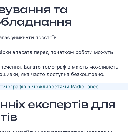
овування та
обладнання
гає уникнути простоїв:
вірки апарата перед початком роботи можуть
печення. Багато томографів мають можливість
рошивки, яка часто доступна безкоштовно.
 томографів з можливостями RadioLance
нніх експертів для
тів