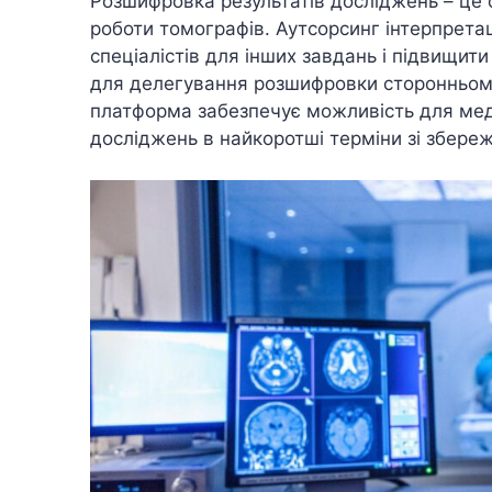
Розшифровка результатів досліджень – це 
роботи томографів. Аутсорсинг інтерпретац
спеціалістів для інших завдань і підвищит
для делегування розшифровки сторонньому
платформа забезпечує можливість для мед
досліджень в найкоротші терміни зі збереж