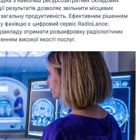
одна з найбільш ресурсозатратних складових
ії результатів дозволяє звільнити місцевих
и загальну продуктивність. Ефективним рішенням
 фахівцю є цифровий сервіс RadioLance:
закладу отримати розшифровку радіологічних
енням високої якості послуг.