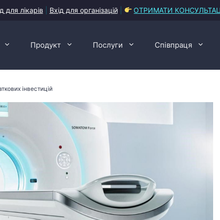
д для лікарів
|
Вхід для організацій
|
ОТРИМАТИ КОНСУЛЬТА
Продукт
Послуги
Співпраця
аткових інвестицій