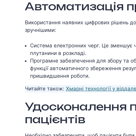
Автоматизація п
Використання наявних цифрових рішень д
зручнішими:
Система електронних черг. Це зменшує ча
плутанини в розкладі.
Програмне забезпечення для збору та о
функції автоматичного збереження резуль
пришвидшення роботи.
Читайте також:
Хмарні технології у віддал
Удосконалення п
пацієнтів
Необхідно забезпечити, щоб пацієнти були