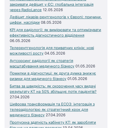
закривати дефіцит у ЄС: глобальна інтеграція
через RadioLance
12.05.2026
Дефіцит лікарів-рентгенологів у Європі: причини,
цифри, наслідки
08.05.2026
KPI для радіології: як вимірювати та оптимізувати
ефективність діагностичного відділення
06.05.2026
Телерентгенологія для приватних клінік: нові
можливості росту
04.05.2026
Аутсорсинг радіології як стратегія
масштабування медичного бізнесу
01.05.2026
Помилки в діагностиці: як друга думка знижує
ризики для медичного бізнесу
01.05.2026
Битва за швидкість: як скорочення часу видачі
результату КТ на 50% збільшує потік пацієнтів?
27.04.2026
Цифрова трансформація та ЕСОЗ: інтеграція з
телерадіологією як стратегічний крок для
медичного бізнесу
27.04.2026
Пропускна здатність кабінету КТ: як заробляти
більше на платних послугах
13.04.2026