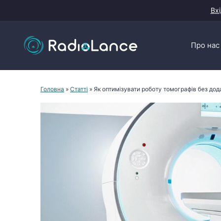
Перейти
Вхі
до
контенту
Про нас
Головна
»
Статті
»
Як оптимізувати роботу томографів без дод