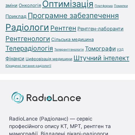
Оптимізація
зміни
Онкологія
Платформа
Помилки
Програмне забезпечення
Приклад
Радіологи
Рентген
Рентген-лаборанти
Рентгенологи
Сільська медицина
Телерадіологія
Томографи
Телерентгенологія
УЗД
Штучний інтелект
Фінанси
Цифровізація медицини
Юридичні питання радіології
RadioLance (Радіоланс) — сервіс
професійного опису КТ, МРТ, рентген та
мамографії. Віддалені лікарі-радіологи,