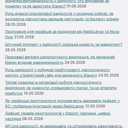
Медична відповідальність у радіології: хто відповідає за
помилку та як захистити бізнес?
01.06.2026
Роль вузької спеціалізації радіологів у складних кейсах: як
експертна діагностика захищає репутацію та бюджет клініки
28.05.2026
Пропозиція для українців за кордоном від RadioLance та Nova
Post
27.05.2026
Штучний інтелект у радіології: реальна користь чи маркетинг?
26.05.2026
Приховані витрати радіологічного відділення: де медичний
бізнес втрачає маржинальність
24.05.2026
Роль радіології у побудові прибуткового діагностичного
центру: стратегічний гайд для медичного бізнесу
24.05.2026
Типові помилки в організації роботи діагностичного
відділення: як уникнути «пляшкового горла» та не втратити
прибуток
19.05.2026
Як українські рентгенологи допомагають закривати дефіцит у
ЄС: глобальна інтеграція через RadioLance
12.05.2026
Дефіцит лікарів-рентгенологів у Європі: причини, цифри,
наслідки
08.05.2026
KPI для радіології: як вимірювати та оптимізувати ефективність