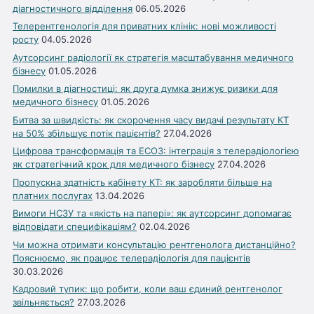
діагностичного відділення
06.05.2026
Телерентгенологія для приватних клінік: нові можливості
росту
04.05.2026
Аутсорсинг радіології як стратегія масштабування медичного
бізнесу
01.05.2026
Помилки в діагностиці: як друга думка знижує ризики для
медичного бізнесу
01.05.2026
Битва за швидкість: як скорочення часу видачі результату КТ
на 50% збільшує потік пацієнтів?
27.04.2026
Цифрова трансформація та ЕСОЗ: інтеграція з телерадіологією
як стратегічний крок для медичного бізнесу
27.04.2026
Пропускна здатність кабінету КТ: як заробляти більше на
платних послугах
13.04.2026
Вимоги НСЗУ та «якість на папері»: як аутсорсинг допомагає
відповідати специфікаціям?
02.04.2026
Чи можна отримати консультацію рентгенолога дистанційно?
Пояснюємо, як працює телерадіологія для пацієнтів
30.03.2026
Кадровий тупик: що робити, коли ваш єдиний рентгенолог
звільняється?
27.03.2026