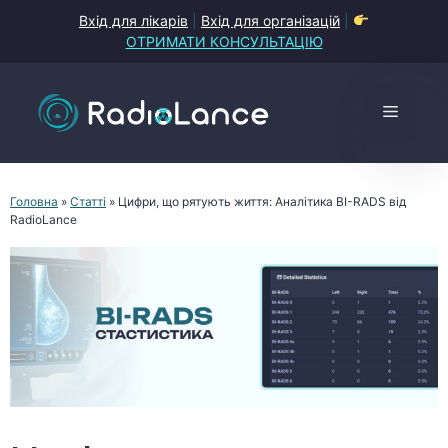
Перейти
Вхід для лікарів
|
Вхід для організацій
|
до
ОТРИМАТИ КОНСУЛЬТАЦІЮ
контенту
Меню
Головна
»
Статті
»
Цифри, що рятують життя: Аналітика BI-RADS від
RadioLance