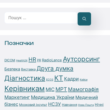
Пошук:
Позначки
Аутсорсинг
HR
RadioLance
DICOM
PR
Health24
Друга думка
Безпека
Виставка
Діагностика
КТ
Кадри
ЕСОЗ
Кейси
Керівникам
МРТ
Мамографія
МІС
Маркетинг
Медицина України
Медичний
бізнес
НСЗУ
Нічні
Мозковий інсульт
Навчання
Нова Пошта