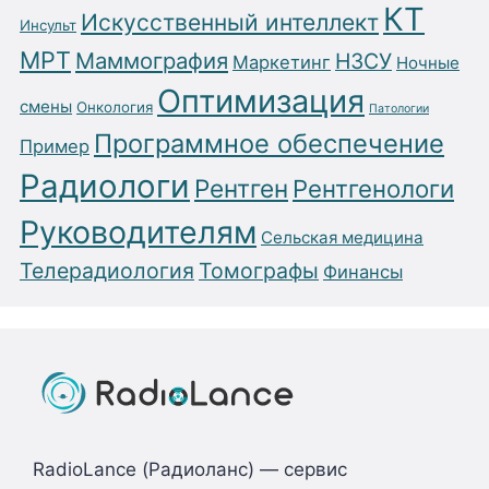
КТ
Искусственный интеллект
Инсульт
МРТ
Маммография
НЗСУ
Маркетинг
Ночные
Оптимизация
смены
Онкология
Патологии
Программное обеспечение
Пример
Радиологи
Рентген
Рентгенологи
Руководителям
Сельская медицина
Телерадиология
Томографы
Финансы
RadioLance (Радиоланс) — сервис