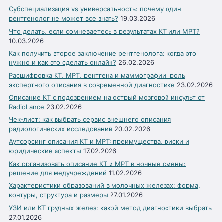
Субспециализация vs универсальность: почему один
рентгенолог не может все знать?
19.03.2026
Что делать, если сомневаетесь в результатах КТ или МРТ?
10.03.2026
Как получить второе заключение рентгенолога: когда это
нужно и как это сделать онлайн?
26.02.2026
Расшифровка КТ, МРТ, рентгена и маммографии: роль
экспертного описания в современной диагностике
23.02.2026
Описание КТ с подозрением на острый мозговой инсульт от
RadioLance
23.02.2026
Чек-лист: как выбрать сервис внешнего описания
радиологических исследований
20.02.2026
Аутсорсинг описания КТ и МРТ: преимущества, риски и
юридические аспекты
17.02.2026
Как организовать описание КТ и МРТ в ночные смены:
решение для медучреждений
11.02.2026
Характеристики образований в молочных железах: форма,
контуры, структура и размеры
27.01.2026
УЗИ или КТ грудных желез: какой метод диагностики выбрать
27.01.2026