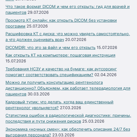
Что такое формат DICOM и чем его открыть: гид для врачей и
пациентов
29.07.2026
Просмотр КТ онлайн: как открыть DICOM без установки
программ
25.07.2026
Расшифровка КТ с диска: что можно увидеть самостоятельно,
а что должен оценивать врач
20.07.2026
DICOMDIR: что это за файл и чем его открыть
15.07.2026
Как открыть КТ на компьютере: пошаговая инструкция
15.07.2026
Требования НСЗУ и качество на бумаге: как аутсорсинг
помогает соответствовать спецификациям?
02.04.2026
Можно ли получить консультацию рентгенолога
дистанционно? Объясняем, как работает телерадиология для
пациентов
30.03.2026
Кадровый тупик: что делать, когда ваш единственный
рентгенолог увольняется?
27.03.2026
Статистика ошибок в радиологической диагностике: причины,
последствия и пути снижения рисков
25.03.2026
Экономика «ночных смен»: как обеспечить описание 24/7 без
выгорания персонала?
23.03.2026