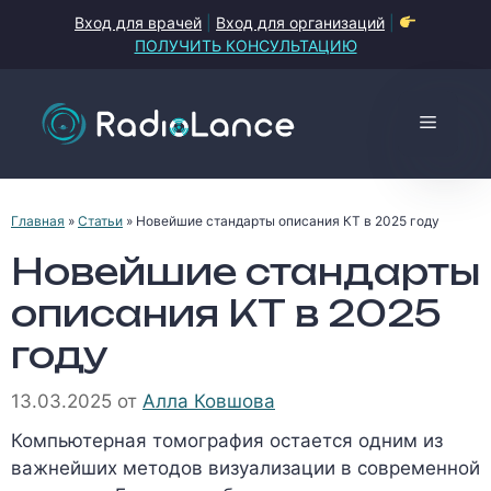
Перейти
Вход для врачей
|
Вход для организаций
|
к
ПОЛУЧИТЬ КОНСУЛЬТАЦИЮ
содержимому
Меню
Главная
»
Статьи
»
Новейшие стандарты описания КТ в 2025 году
Новейшие стандарты
описания КТ в 2025
году
13.03.2025
от
Алла Ковшова
Компьютерная томография остается одним из
важнейших методов визуализации в современной