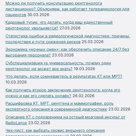
Можно ли получить консультацию рентгенолога
дистанционно? Объясняем, как работает телерадиология для
пациентов
30.03.2026
Кадровый тупик: что делать, когда ваш единственный
рентгенолог увольняется?
27.03.2026
Статистика ошибок в радиологической диагностике: причины,
последствия и пути снижения рисков
25.03.2026
Экономика «ночных смен»: как обеспечить описание 24/7 без
выгорания персонала?
23.03.2026
Субспециализация vs универсальность: почему один
рентгенолог не может все знать?
19.03.2026
Что делать, если сомневаетесь в результатах КТ или МРТ?
10.03.2026
Как получить второе заключение рентгенолога: когда это
нужно и как это сделать онлайн?
26.02.2026
Расшифровка КТ, МРТ, рентгена и маммографии: роль
экспертного описания в современной диагностике
23.02.2026
Описание КТ с подозрением на острый мозговой инсульт от
RadioLance
23.02.2026
Чек-лист: как выбрать сервис внешнего описания