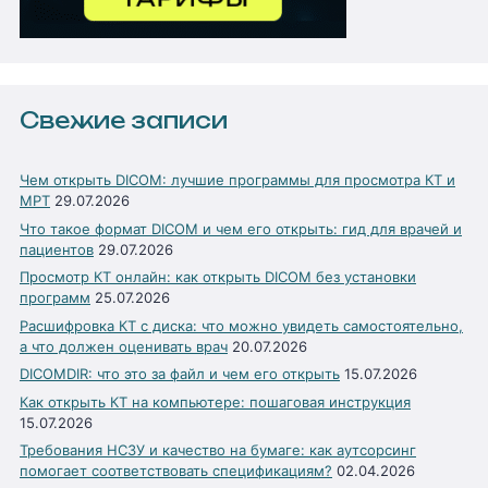
Свежие записи
Чем открыть DICOM: лучшие программы для просмотра КТ и
МРТ
29.07.2026
Что такое формат DICOM и чем его открыть: гид для врачей и
пациентов
29.07.2026
Просмотр КТ онлайн: как открыть DICOM без установки
программ
25.07.2026
Расшифровка КТ с диска: что можно увидеть самостоятельно,
а что должен оценивать врач
20.07.2026
DICOMDIR: что это за файл и чем его открыть
15.07.2026
Как открыть КТ на компьютере: пошаговая инструкция
15.07.2026
Требования НСЗУ и качество на бумаге: как аутсорсинг
помогает соответствовать спецификациям?
02.04.2026