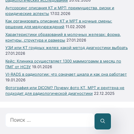
радиологических исследований
20.02.2026
Аутсорсинг описания КТ и МРТ: преимущества, риски и
юридические аспекты
17.02.2026
Как организовать описание КТ и МРТ в ночные смены:
решение для медучреждений
11.02.2026
Характеристики образований в молочных железах: форма,
контуры, структура и размеры
27.01.2026
УЗИ или КТ грудных желез: какой метод диагностики выбрать
27.01.2026
Кейс: Клиника осуществляет 1300 маммограмм в месяц по
ПМГ от НСЗУ
19.01.2026
VI-RADS в радиологии: что означает шкала и как она работает
19.01.2026
Фотография или DICOM? Почему фото КТ, МРТ и рентгена не
подходит для радиологической диагностики
22.12.2025
Поиск: