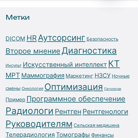
Метки
Аутсорсинг
HR
DICOM
Безопасность
Диагностика
Второе мнение
КТ
Искусственный интеллект
Инсульт
МРТ
Маммография
НЗСУ
Маркетинг
Ночные
Оптимизация
смены
Онкология
Патологии
Программное обеспечение
Пример
Радиологи
Рентген
Рентгенологи
Руководителям
Сельская медицина
Телерадиология
Томографы
Финансы