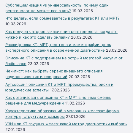
Субспециализация vs универсальность: почему один
рентгенолог не может все знать?
19.03.2026
Что делать, если сомневаетесь в результатах КТ или МРТ?
10.03.2026
Как получить второе заключение рентгенолога: когда это
нужно и как это сделать онлайн?
26.02.2026
Расшифровка КТ, МРТ, рентгена и маммографии: роль
экспертного описания в современной диагностике
23.02.2026
Описание КТ с подозрением на острый мозговой инсульт от
RadioLance
23.02.2026
Чек-лист: как выбрать сервис внешнего описания
радиологических исследований
20.02.2026
Аутсорсинг описания КТ и МРТ: преимущества, риски и
юридические аспекты
17.02.2026
Как организовать описание КТ и МРТ в ночные смены:
решение для медучреждений
11.02.2026
Характеристики образований в молочных железах: форма,
контуры, структура и размеры
27.01.2026
УЗИ или КТ грудных желез: какой метод диагностики выбрать
27.01.2026