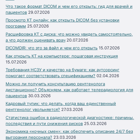
Что такое формат DICOM и чем его открыть: гид для врачей и
пациентов
29.07.2026
Просмотр КТ онлайн: как открыть DICOM без установки
программ
25.07.2026
Расшифровка КТ с диска: что можно увидеть самостоятельно,
а что должен оценивать врач
20.07.2026
DICOMDIR: что это за файл и чем его открыть
15.07.2026
Как открыть КТ на компьютере: пошаговая инструкция
15.07.2026
Требования НСЗУ и качество на бумаге: как аутсорсинг
помогает соответствовать спецификациям?
02.04.2026
Можно ли получить консультацию рентгенолога
дистанционно? Объясняем, как работает телерадиология для
пациентов
30.03.2026
Кадровый тупик: что делать, когда ваш единственный
рентгенолог увольняется?
27.03.2026
Статистика ошибок в радиологической диагностике: причины,
последствия и пути снижения рисков
25.03.2026
Экономика «ночных смен»: как обеспечить описание 24/7 без
выгорания персонала?
23.03.2026