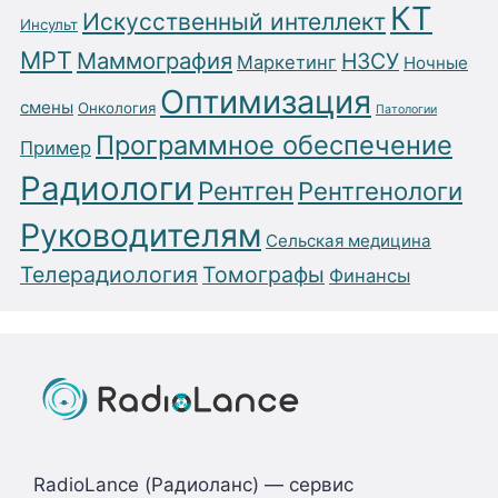
КТ
Искусственный интеллект
Инсульт
МРТ
Маммография
НЗСУ
Маркетинг
Ночные
Оптимизация
смены
Онкология
Патологии
Программное обеспечение
Пример
Радиологи
Рентген
Рентгенологи
Руководителям
Сельская медицина
Телерадиология
Томографы
Финансы
RadioLance (Радиоланс) — сервис