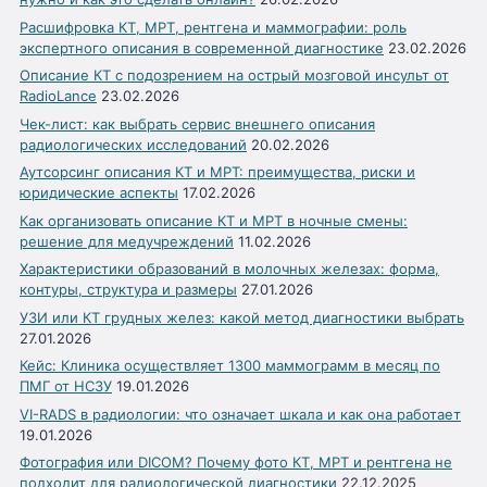
Расшифровка КТ, МРТ, рентгена и маммографии: роль
экспертного описания в современной диагностике
23.02.2026
Описание КТ с подозрением на острый мозговой инсульт от
RadioLance
23.02.2026
Чек-лист: как выбрать сервис внешнего описания
радиологических исследований
20.02.2026
Аутсорсинг описания КТ и МРТ: преимущества, риски и
юридические аспекты
17.02.2026
Как организовать описание КТ и МРТ в ночные смены:
решение для медучреждений
11.02.2026
Характеристики образований в молочных железах: форма,
контуры, структура и размеры
27.01.2026
УЗИ или КТ грудных желез: какой метод диагностики выбрать
27.01.2026
Кейс: Клиника осуществляет 1300 маммограмм в месяц по
ПМГ от НСЗУ
19.01.2026
VI-RADS в радиологии: что означает шкала и как она работает
19.01.2026
Фотография или DICOM? Почему фото КТ, МРТ и рентгена не
подходит для радиологической диагностики
22.12.2025