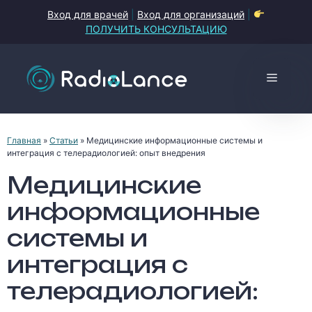
Перейти
Вход для врачей
|
Вход для организаций
|
к
ПОЛУЧИТЬ КОНСУЛЬТАЦИЮ
содержимому
Меню
Главная
»
Статьи
»
Медицинские информационные системы и
интеграция с телерадиологией: опыт внедрения
Медицинские
информационные
системы и
интеграция с
телерадиологией: