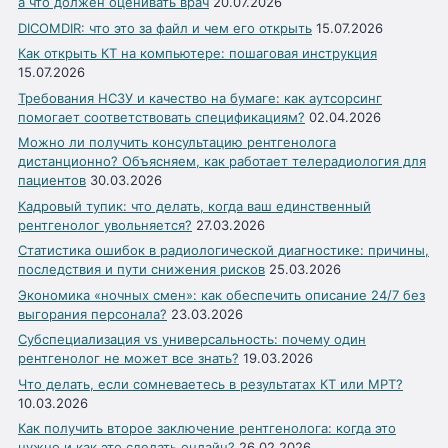
а что должен оценивать врач
20.07.2026
DICOMDIR: что это за файл и чем его открыть
15.07.2026
Как открыть КТ на компьютере: пошаговая инструкция
15.07.2026
Требования НСЗУ и качество на бумаге: как аутсорсинг
помогает соответствовать спецификациям?
02.04.2026
Можно ли получить консультацию рентгенолога
дистанционно? Объясняем, как работает телерадиология для
пациентов
30.03.2026
Кадровый тупик: что делать, когда ваш единственный
рентгенолог увольняется?
27.03.2026
Статистика ошибок в радиологической диагностике: причины,
последствия и пути снижения рисков
25.03.2026
Экономика «ночных смен»: как обеспечить описание 24/7 без
выгорания персонала?
23.03.2026
Субспециализация vs универсальность: почему один
рентгенолог не может все знать?
19.03.2026
Что делать, если сомневаетесь в результатах КТ или МРТ?
10.03.2026
Как получить второе заключение рентгенолога: когда это
нужно и как это сделать онлайн?
26.02.2026