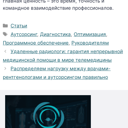
главная ценность – это время, точность и
командное взаимодействие профессионалов.
Рубрики
Статьи
Метки
Аутсорсинг
,
Диагностика
,
Оптимизация
,
Программное обеспечение
,
Руководителям
Удаленные радиологи: гарантия непрерывной
медицинской помощи в мире телемедицины
Распределяем нагрузку между врачами-
рентгенологами и аутсорсингом правильно