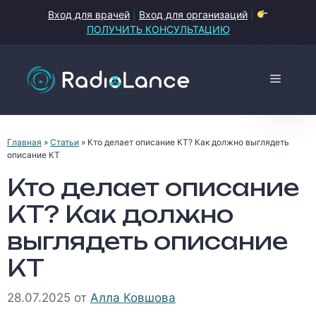
Перейти
Вход для врачей
|
Вход для организаций
|
к
ПОЛУЧИТЬ КОНСУЛЬТАЦИЮ
содержимому
Меню
Главная
»
Статьи
»
Кто делает описание КТ? Как должно выглядеть
описание КТ
Кто делает описание
КТ? Как должно
выглядеть описание
КТ
28.07.2025
от
Алла Ковшова