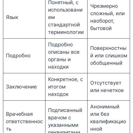
Понятный, с
Чрезмерно
использовани
сложный, или
Язык
ем
наоборот,
стандартной
бытовой
терминологии
Подробно
Поверхностны
описаны все
Подробно
й или слишком
органы и
обобщенный
находки
Конкретное, с
Отсутствует
Заключение
итогом
или нечеткое
находок
Анонимный
Подписанный
Врачебная
или без
врачом с
ответственнос
квалификацио
указанными
ть
нной
реквизитами