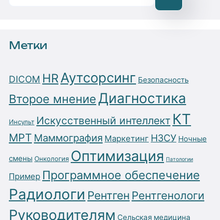
Метки
Аутсорсинг
HR
DICOM
Безопасность
Диагностика
Второе мнение
КТ
Искусственный интеллект
Инсульт
МРТ
Маммография
НЗСУ
Маркетинг
Ночные
Оптимизация
смены
Онкология
Патологии
Программное обеспечение
Пример
Радиологи
Рентген
Рентгенологи
Руководителям
Сельская медицина