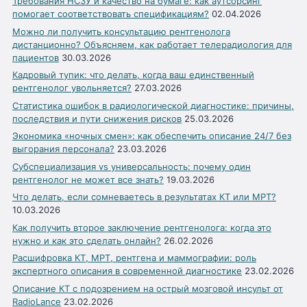
Требования НСЗУ и качество на бумаге: как аутсорсинг
помогает соответствовать спецификациям?
02.04.2026
Можно ли получить консультацию рентгенолога
дистанционно? Объясняем, как работает телерадиология для
пациентов
30.03.2026
Кадровый тупик: что делать, когда ваш единственный
рентгенолог увольняется?
27.03.2026
Статистика ошибок в радиологической диагностике: причины,
последствия и пути снижения рисков
25.03.2026
Экономика «ночных смен»: как обеспечить описание 24/7 без
выгорания персонала?
23.03.2026
Субспециализация vs универсальность: почему один
рентгенолог не может все знать?
19.03.2026
Что делать, если сомневаетесь в результатах КТ или МРТ?
10.03.2026
Как получить второе заключение рентгенолога: когда это
нужно и как это сделать онлайн?
26.02.2026
Расшифровка КТ, МРТ, рентгена и маммографии: роль
экспертного описания в современной диагностике
23.02.2026
Описание КТ с подозрением на острый мозговой инсульт от
RadioLance
23.02.2026