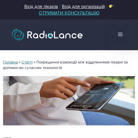
Перейти
Вхід для лікарів
|
Вхід для організацій
|
до
ОТРИМАТИ КОНСУЛЬТАЦІЮ
контенту
Меню
Головна
»
Статті
»
Покращення взаємодії між відділеннями лікарні за
допомогою сучасних технологій