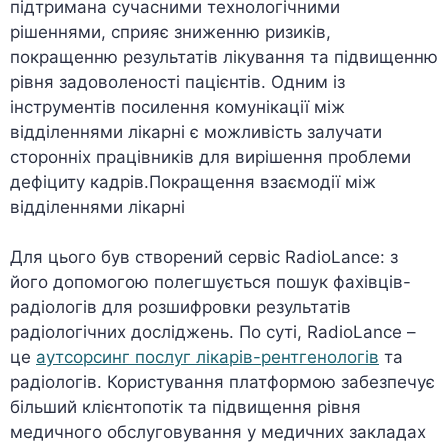
підтримана сучасними технологічними
рішеннями, сприяє зниженню ризиків,
покращенню результатів лікування та підвищенню
рівня задоволеності пацієнтів. Одним із
інструментів посилення комунікації між
відділеннями лікарні є можливість залучати
сторонніх працівників для вирішення проблеми
дефіциту кадрів.Покращення взаємодії між
відділеннями лікарні
Для цього був створений сервіс RadioLance: з
його допомогою полегшується пошук фахівців-
радіологів для розшифровки результатів
радіологічних досліджень. По суті, RadioLance –
це
аутсорсинг послуг лікарів-рентгенологів
та
радіологів. Користування платформою забезпечує
більший клієнтопотік та підвищення рівня
медичного обслуговування у медичних закладах