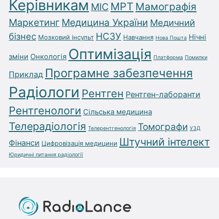
Керівникам
МРТ
Мамографія
МІС
Маркетинг
Медицина України
Медичний
бізнес
НСЗУ
Нічні
Мозковий інсульт
Навчання
Нова Пошта
Оптимізація
зміни
Онкологія
Платформа
Помилки
Програмне забезпечення
Приклад
Радіологи
Рентген
Рентген-лаборанти
Рентгенологи
Сільська медицина
Телерадіологія
Томографи
Телерентгенологія
УЗД
Штучний інтелект
Фінанси
Цифровізація медицини
Юридичні питання радіології