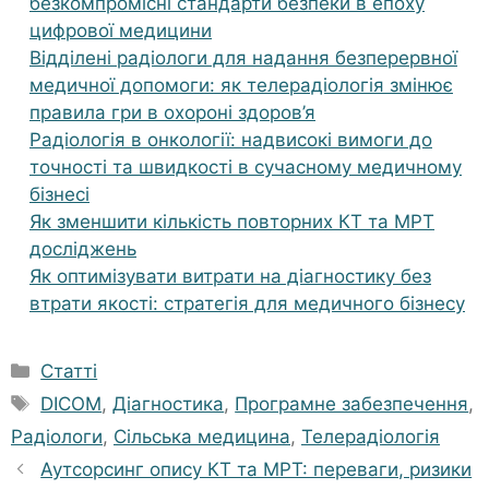
безкомпромісні стандарти безпеки в епоху
цифрової медицини
Відділені радіологи для надання безперервної
медичної допомоги: як телерадіологія змінює
правила гри в охороні здоров’я
Радіологія в онкології: надвисокі вимоги до
точності та швидкості в сучасному медичному
бізнесі
Як зменшити кількість повторних КТ та МРТ
досліджень
Як оптимізувати витрати на діагностику без
втрати якості: стратегія для медичного бізнесу
Категорії
Статті
Позначки
DICOM
,
Діагностика
,
Програмне забезпечення
,
Радіологи
,
Сільська медицина
,
Телерадіологія
Аутсорсинг опису КТ та МРТ: переваги, ризики