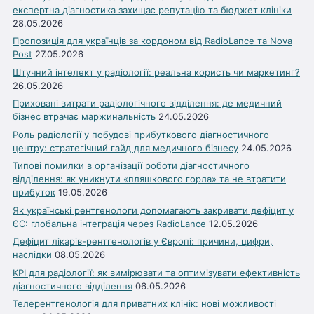
експертна діагностика захищає репутацію та бюджет клініки
28.05.2026
Пропозиція для українців за кордоном від RadioLance та Nova
Post
27.05.2026
Штучний інтелект у радіології: реальна користь чи маркетинг?
26.05.2026
Приховані витрати радіологічного відділення: де медичний
бізнес втрачає маржинальність
24.05.2026
Роль радіології у побудові прибуткового діагностичного
центру: стратегічний гайд для медичного бізнесу
24.05.2026
Типові помилки в організації роботи діагностичного
відділення: як уникнути «пляшкового горла» та не втратити
прибуток
19.05.2026
Як українські рентгенологи допомагають закривати дефіцит у
ЄС: глобальна інтеграція через RadioLance
12.05.2026
Дефіцит лікарів-рентгенологів у Європі: причини, цифри,
наслідки
08.05.2026
KPI для радіології: як вимірювати та оптимізувати ефективність
діагностичного відділення
06.05.2026
Телерентгенологія для приватних клінік: нові можливості