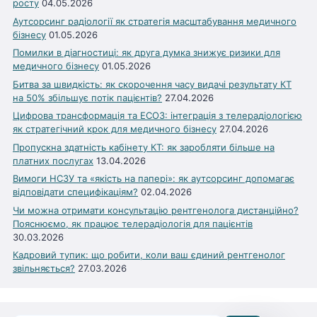
росту
04.05.2026
Аутсорсинг радіології як стратегія масштабування медичного
бізнесу
01.05.2026
Помилки в діагностиці: як друга думка знижує ризики для
медичного бізнесу
01.05.2026
Битва за швидкість: як скорочення часу видачі результату КТ
на 50% збільшує потік пацієнтів?
27.04.2026
Цифрова трансформація та ЕСОЗ: інтеграція з телерадіологією
як стратегічний крок для медичного бізнесу
27.04.2026
Пропускна здатність кабінету КТ: як заробляти більше на
платних послугах
13.04.2026
Вимоги НСЗУ та «якість на папері»: як аутсорсинг допомагає
відповідати специфікаціям?
02.04.2026
Чи можна отримати консультацію рентгенолога дистанційно?
Пояснюємо, як працює телерадіологія для пацієнтів
30.03.2026
Кадровий тупик: що робити, коли ваш єдиний рентгенолог
звільняється?
27.03.2026