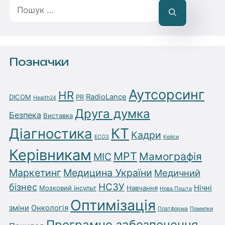
Пошук:
Позначки
Аутсорсинг
HR
RadioLance
DICOM
PR
Health24
Друга думка
Безпека
Виставка
Діагностика
КТ
Кадри
ЕСОЗ
Кейси
Керівникам
МРТ
Мамографія
МІС
Маркетинг
Медицина України
Медичний
бізнес
НСЗУ
Нічні
Мозковий інсульт
Навчання
Нова Пошта
Оптимізація
зміни
Онкологія
Платформа
Помилки
Програмне забезпечення