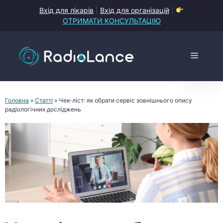
Перейти
Вхід для лікарів
|
Вхід для організацій
|
до
ОТРИМАТИ КОНСУЛЬТАЦІЮ
контенту
Меню
Головна
»
Статті
»
Чек-ліст: як обрати сервіс зовнішнього опису
радіологічних досліджень