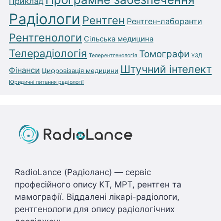
Приклад
Радіологи
Рентген
Рентген-лаборанти
Рентгенологи
Сільська медицина
Телерадіологія
Томографи
Телерентгенологія
УЗД
Штучний інтелект
Фінанси
Цифровізація медицини
Юридичні питання радіології
RadioLance (Радіоланс) — сервіс
професійного опису КТ, МРТ, рентген та
мамографії. Віддалені лікарі-радіологи,
рентгенологи для опису радіологічних