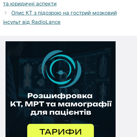
та юридичні аспекти
Опис КТ з підозрою на гострий мозковий
інсульт від RadioLance