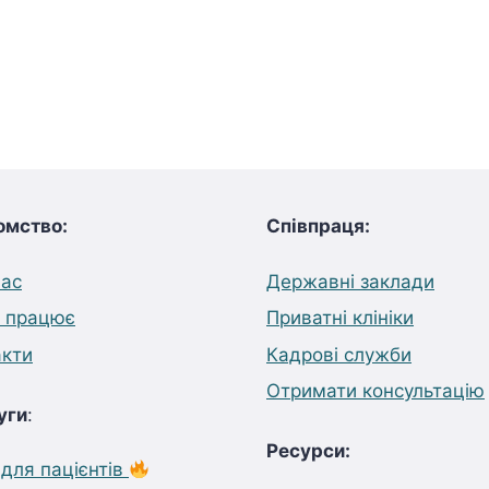
омство:
Співпраця:
нас
Державні заклади
е працює
Приватні клініки
акти
Кадрові служби
Отримати консультацію
уги
:
Ресурси:
для пацієнтів