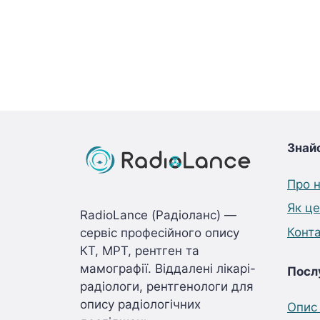
Знай
Про 
Як ц
RadioLance (Радіоланс) —
Конт
сервіс професійного опису
КТ, МРТ, рентген та
мамографії. Віддалені лікарі-
Посл
радіологи, рентгенологи для
опису радіологічних
Опис 