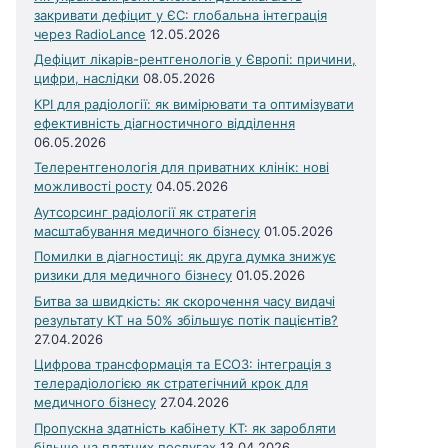
закривати дефіцит у ЄС: глобальна інтеграція
через RadioLance
12.05.2026
Дефіцит лікарів-рентгенологів у Європі: причини,
цифри, наслідки
08.05.2026
KPI для радіології: як вимірювати та оптимізувати
ефективність діагностичного відділення
06.05.2026
Телерентгенологія для приватних клінік: нові
можливості росту
04.05.2026
Аутсорсинг радіології як стратегія
масштабування медичного бізнесу
01.05.2026
Помилки в діагностиці: як друга думка знижує
ризики для медичного бізнесу
01.05.2026
Битва за швидкість: як скорочення часу видачі
результату КТ на 50% збільшує потік пацієнтів?
27.04.2026
Цифрова трансформація та ЕСОЗ: інтеграція з
телерадіологією як стратегічний крок для
медичного бізнесу
27.04.2026
Пропускна здатність кабінету КТ: як заробляти
більше на платних послугах
13.04.2026