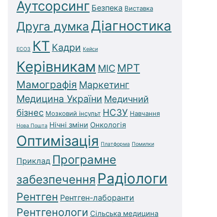
Аутсорсинг
Безпека
Виставка
Діагностика
Друга думка
КТ
Кадри
ЕСОЗ
Кейси
Керівникам
МРТ
МІС
Мамографія
Маркетинг
Медицина України
Медичний
бізнес
НСЗУ
Мозковий інсульт
Навчання
Нічні зміни
Онкологія
Нова Пошта
Оптимізація
Платформа
Помилки
Програмне
Приклад
Радіологи
забезпечення
Рентген
Рентген-лаборанти
Рентгенологи
Сільська медицина