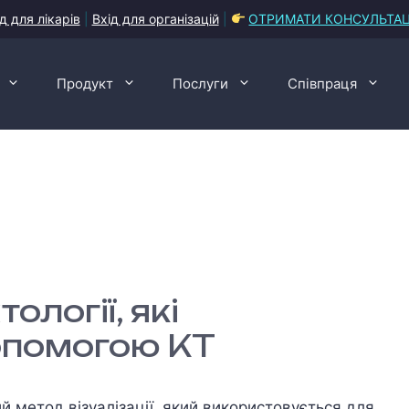
д для лікарів
|
Вхід для організацій
|
ОТРИМАТИ КОНСУЛЬТА
Продукт
Послуги
Співпраця
логії, які
опомогою КТ
 метод візуалізації, який використовується для