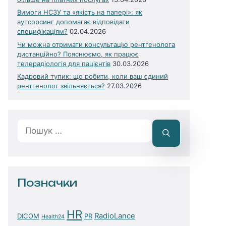
Вимоги НСЗУ та «якість на папері»: як
аутсорсинг допомагає відповідати
специфікаціям?
02.04.2026
Чи можна отримати консультацію рентгенолога
дистанційно? Пояснюємо, як працює
телерадіологія для пацієнтів
30.03.2026
Кадровий тупик: що робити, коли ваш єдиний
рентгенолог звільняється?
27.03.2026
Пошук:
Позначки
HR
RadioLance
DICOM
PR
Health24