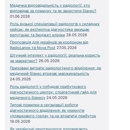
Медична відповідальність у радіології: хто
відповідає за помилку та як захистити бізнес?
01.06.2026
Роль вузької спеціалізації радіологів у складних
кейсах: як експертна діагностика захищає
репутацію та бюджет клініки
28.05.2026
Пропозиція для українців за кордоном від
RadioLance та Nova Post
27.05.2026
Штучний інтелект у радіології: реальна користь
чи маркетинг?
26.05.2026
Приховані витрати радіологічного відділення: де
медичний бізнес втрачає маржинальність
24.05.2026
Роль радіології у побудові прибуткового
діагностичного центру: стратегічний гайд для
медичного бізнесу
24.05.2026
Типові помилки в організації роботи
діагностичного відділення: як уникнути
«пляшкового горла» та не втратити прибуток
19.05.2026
Як українські рентгенологи допомагають