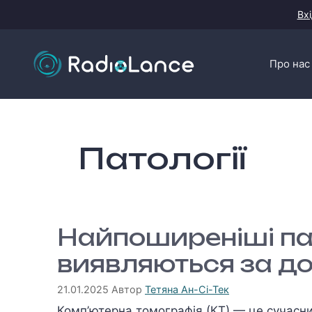
Перейти
Вхі
до
контенту
Про нас
Патології
Найпоширеніші пато
виявляються за д
21.01.2025
Автор
Тетяна Ан-Сі-Тек
Комп’ютерна томографія (КТ) — це сучасний