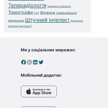
Телерадіологія
Телерентгенологія
Томографи
Фінанси
Цифровізація
УЗД
Штучний інтелект
медицини
Юридичні
питання радіології
Ми у соціальних мережах:
Facebook
Instagram
LinkedIn
Twitter
Мобільний додаток: