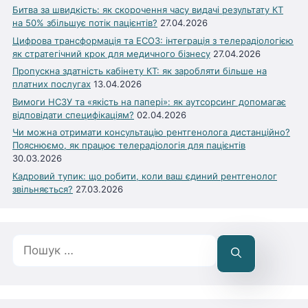
Битва за швидкість: як скорочення часу видачі результату КТ
на 50% збільшує потік пацієнтів?
27.04.2026
Цифрова трансформація та ЕСОЗ: інтеграція з телерадіологією
як стратегічний крок для медичного бізнесу
27.04.2026
Пропускна здатність кабінету КТ: як заробляти більше на
платних послугах
13.04.2026
Вимоги НСЗУ та «якість на папері»: як аутсорсинг допомагає
відповідати специфікаціям?
02.04.2026
Чи можна отримати консультацію рентгенолога дистанційно?
Пояснюємо, як працює телерадіологія для пацієнтів
30.03.2026
Кадровий тупик: що робити, коли ваш єдиний рентгенолог
звільняється?
27.03.2026
Пошук: