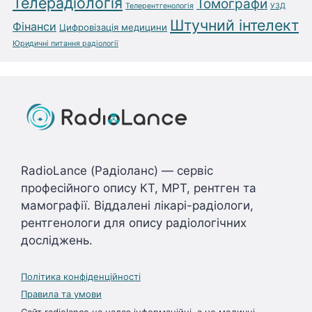
Телерадіологія
Томографи
Телерентгенологія
УЗД
Штучний інтелект
Фінанси
Цифровізація медицини
Юридичні питання радіології
RadioLance (Радіоланс) — сервіс
професійного опису КТ, МРТ, рентген та
мамографії. Віддалені лікарі-радіологи,
рентгенологи для опису радіологічних
досліджень.
Політика конфіденційності
Правила та умови
Сайт radiolance.ua надає інформаційні, а не медичні