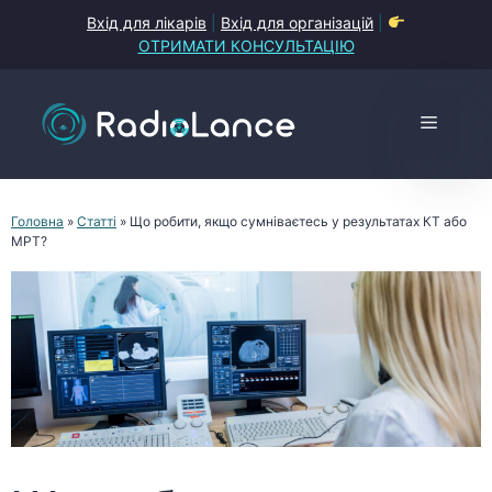
Перейти
Вхід для лікарів
|
Вхід для організацій
|
до
ОТРИМАТИ КОНСУЛЬТАЦІЮ
контенту
Меню
Головна
»
Статті
»
Що робити, якщо сумніваєтесь у результатах КТ або
МРТ?