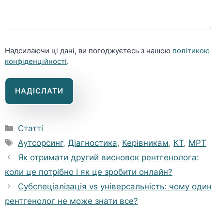
Надсилаючи ці дані, ви погоджуєтесь з нашою
політикою
конфіденційності
.
Категорії
Статті
Позначки
Аутсорсинг
,
Діагностика
,
Керівникам
,
КТ
,
МРТ
Як отримати другий висновок рентгенолога:
коли це потрібно і як це зробити онлайн?
Субспеціалізація vs універсальність: чому один
рентгенолог не може знати все?