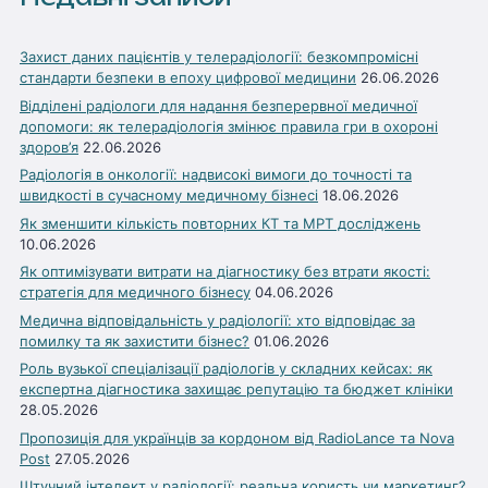
Захист даних пацієнтів у телерадіології: безкомпромісні
стандарти безпеки в епоху цифрової медицини
26.06.2026
Відділені радіологи для надання безперервної медичної
допомоги: як телерадіологія змінює правила гри в охороні
здоров’я
22.06.2026
Радіологія в онкології: надвисокі вимоги до точності та
швидкості в сучасному медичному бізнесі
18.06.2026
Як зменшити кількість повторних КТ та МРТ досліджень
10.06.2026
Як оптимізувати витрати на діагностику без втрати якості:
стратегія для медичного бізнесу
04.06.2026
Медична відповідальність у радіології: хто відповідає за
помилку та як захистити бізнес?
01.06.2026
Роль вузької спеціалізації радіологів у складних кейсах: як
експертна діагностика захищає репутацію та бюджет клініки
28.05.2026
Пропозиція для українців за кордоном від RadioLance та Nova
Post
27.05.2026
Штучний інтелект у радіології: реальна користь чи маркетинг?