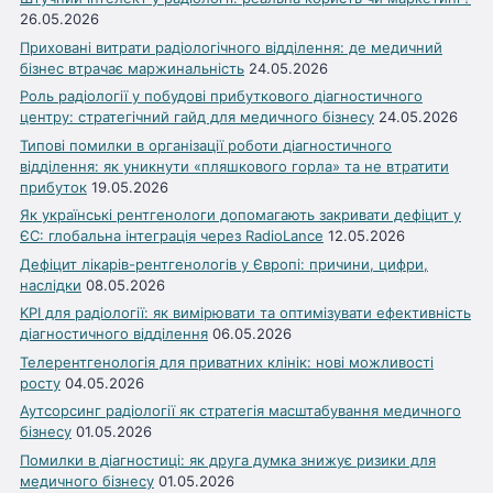
26.05.2026
Приховані витрати радіологічного відділення: де медичний
бізнес втрачає маржинальність
24.05.2026
Роль радіології у побудові прибуткового діагностичного
центру: стратегічний гайд для медичного бізнесу
24.05.2026
Типові помилки в організації роботи діагностичного
відділення: як уникнути «пляшкового горла» та не втратити
прибуток
19.05.2026
Як українські рентгенологи допомагають закривати дефіцит у
ЄС: глобальна інтеграція через RadioLance
12.05.2026
Дефіцит лікарів-рентгенологів у Європі: причини, цифри,
наслідки
08.05.2026
KPI для радіології: як вимірювати та оптимізувати ефективність
діагностичного відділення
06.05.2026
Телерентгенологія для приватних клінік: нові можливості
росту
04.05.2026
Аутсорсинг радіології як стратегія масштабування медичного
бізнесу
01.05.2026
Помилки в діагностиці: як друга думка знижує ризики для
медичного бізнесу
01.05.2026