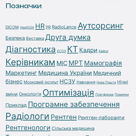
Позначки
Аутсорсинг
HR
RadioLance
DICOM
PR
Health24
Друга думка
Безпека
Виставка
Діагностика
КТ
Кадри
ЕСОЗ
Кейси
Керівникам
МРТ
Мамографія
МІС
Маркетинг
Медицина України
Медичний
бізнес
НСЗУ
Нічні
Мозковий інсульт
Навчання
Нова Пошта
Оптимізація
зміни
Онкологія
Платформа
Помилки
Програмне забезпечення
Приклад
Радіологи
Рентген
Рентген-лаборанти
Рентгенологи
Сільська медицина