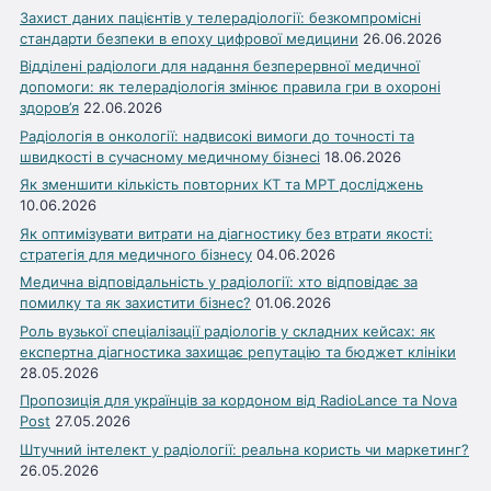
Захист даних пацієнтів у телерадіології: безкомпромісні
стандарти безпеки в епоху цифрової медицини
26.06.2026
Відділені радіологи для надання безперервної медичної
допомоги: як телерадіологія змінює правила гри в охороні
здоров’я
22.06.2026
Радіологія в онкології: надвисокі вимоги до точності та
швидкості в сучасному медичному бізнесі
18.06.2026
Як зменшити кількість повторних КТ та МРТ досліджень
10.06.2026
Як оптимізувати витрати на діагностику без втрати якості:
стратегія для медичного бізнесу
04.06.2026
Медична відповідальність у радіології: хто відповідає за
помилку та як захистити бізнес?
01.06.2026
Роль вузької спеціалізації радіологів у складних кейсах: як
експертна діагностика захищає репутацію та бюджет клініки
28.05.2026
Пропозиція для українців за кордоном від RadioLance та Nova
Post
27.05.2026
Штучний інтелект у радіології: реальна користь чи маркетинг?
26.05.2026