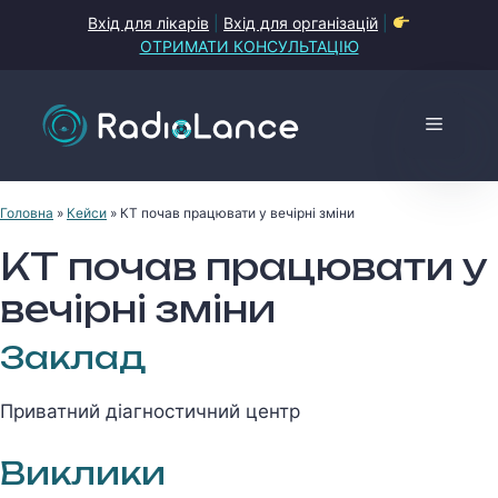
Перейти
Вхід для лікарів
|
Вхід для організацій
|
до
ОТРИМАТИ КОНСУЛЬТАЦІЮ
контенту
Меню
Головна
»
Кейси
»
КТ почав працювати у вечірні зміни
КТ почав працювати у
вечірні зміни
Заклад
Приватний діагностичний центр
Виклики