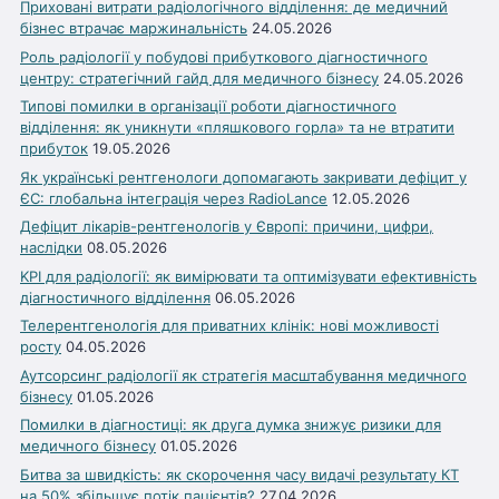
Приховані витрати радіологічного відділення: де медичний
бізнес втрачає маржинальність
24.05.2026
Роль радіології у побудові прибуткового діагностичного
центру: стратегічний гайд для медичного бізнесу
24.05.2026
Типові помилки в організації роботи діагностичного
відділення: як уникнути «пляшкового горла» та не втратити
прибуток
19.05.2026
Як українські рентгенологи допомагають закривати дефіцит у
ЄС: глобальна інтеграція через RadioLance
12.05.2026
Дефіцит лікарів-рентгенологів у Європі: причини, цифри,
наслідки
08.05.2026
KPI для радіології: як вимірювати та оптимізувати ефективність
діагностичного відділення
06.05.2026
Телерентгенологія для приватних клінік: нові можливості
росту
04.05.2026
Аутсорсинг радіології як стратегія масштабування медичного
бізнесу
01.05.2026
Помилки в діагностиці: як друга думка знижує ризики для
медичного бізнесу
01.05.2026
Битва за швидкість: як скорочення часу видачі результату КТ
на 50% збільшує потік пацієнтів?
27.04.2026