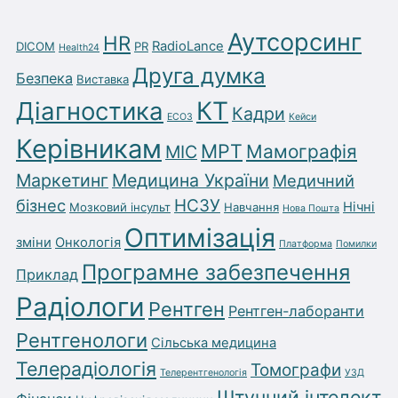
Аутсорсинг
HR
RadioLance
DICOM
PR
Health24
Друга думка
Безпека
Виставка
Діагностика
КТ
Кадри
ЕСОЗ
Кейси
Керівникам
МРТ
Мамографія
МІС
Маркетинг
Медицина України
Медичний
бізнес
НСЗУ
Нічні
Мозковий інсульт
Навчання
Нова Пошта
Оптимізація
зміни
Онкологія
Платформа
Помилки
Програмне забезпечення
Приклад
Радіологи
Рентген
Рентген-лаборанти
Рентгенологи
Сільська медицина
Телерадіологія
Томографи
Телерентгенологія
УЗД
Штучний інтелект