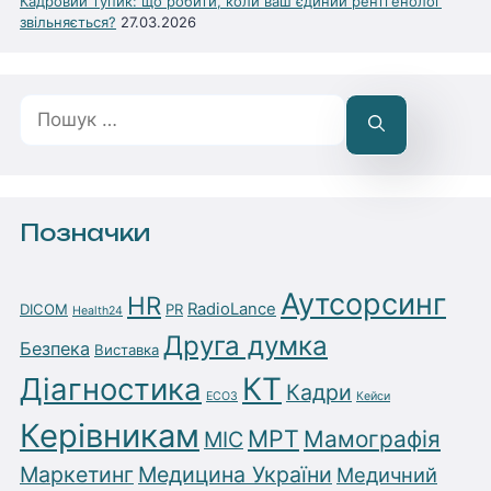
Кадровий тупик: що робити, коли ваш єдиний рентгенолог
звільняється?
27.03.2026
Пошук:
Позначки
Аутсорсинг
HR
RadioLance
DICOM
PR
Health24
Друга думка
Безпека
Виставка
Діагностика
КТ
Кадри
ЕСОЗ
Кейси
Керівникам
МРТ
Мамографія
МІС
Маркетинг
Медицина України
Медичний