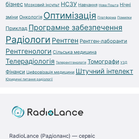
бізнес
НСЗУ
Нічні
Мозковий інсульт
Навчання
Нова Пошта
Оптимізація
зміни
Онкологія
Платформа
Помилки
Програмне забезпечення
Приклад
Радіологи
Рентген
Рентген-лаборанти
Рентгенологи
Сільська медицина
Телерадіологія
Томографи
Телерентгенологія
УЗД
Штучний інтелект
Фінанси
Цифровізація медицини
Юридичні питання радіології
RadioLance (Радіоланс) — сервіс