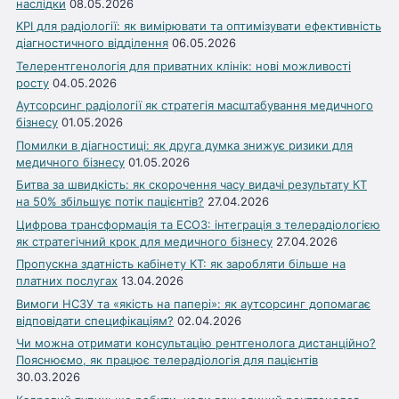
наслідки
08.05.2026
KPI для радіології: як вимірювати та оптимізувати ефективність
діагностичного відділення
06.05.2026
Телерентгенологія для приватних клінік: нові можливості
росту
04.05.2026
Аутсорсинг радіології як стратегія масштабування медичного
бізнесу
01.05.2026
Помилки в діагностиці: як друга думка знижує ризики для
медичного бізнесу
01.05.2026
Битва за швидкість: як скорочення часу видачі результату КТ
на 50% збільшує потік пацієнтів?
27.04.2026
Цифрова трансформація та ЕСОЗ: інтеграція з телерадіологією
як стратегічний крок для медичного бізнесу
27.04.2026
Пропускна здатність кабінету КТ: як заробляти більше на
платних послугах
13.04.2026
Вимоги НСЗУ та «якість на папері»: як аутсорсинг допомагає
відповідати специфікаціям?
02.04.2026
Чи можна отримати консультацію рентгенолога дистанційно?
Пояснюємо, як працює телерадіологія для пацієнтів
30.03.2026