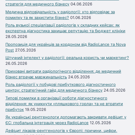
стратегія для медичного бізнесу
04.06.2026
Медична відповідальність у радіології: хто відповідає за
помилку та як захистити бізнес?
01.06.2026
Роль вузької спеціалізації радіологів у складних кейсах: як
експертна діагностика захищає репутацію та бюджет клініки
28.05.2026
Пропозиція для українців за кордоном від RadioLance та Nova
Post
27.05.2026
Штучний інтелект у радіології: реальна користь чи маркетинг?
26.05.2026
Приховані витрати радіологічного відділення: де медичний
бізнес втрачає маржинальність
24.05.2026
Роль радіології у побудові прибуткового діагностичного
центру: стратегічний гайд для медичного бізнесу
24.05.2026
Типові помилки в організації роботи діагностичного
відділення: як уникнути «пляшкового горла» та не втратити
прибуток
19.05.2026
Як українські рентгенологи допомагають закривати дефіцит у
ЄС: глобальна інтеграція через RadioLance
12.05.2026
Дефіцит лікарів-рентгенологів у Європі: причини, цифри,