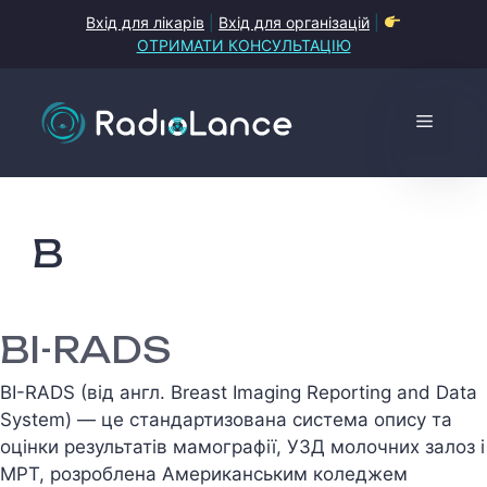
Перейти
Вхід для лікарів
|
Вхід для організацій
|
до
ОТРИМАТИ КОНСУЛЬТАЦІЮ
контенту
Меню
B
BI-RADS
BI-RADS (від англ. Breast Imaging Reporting and Data
System) — це стандартизована система опису та
оцінки результатів мамографії, УЗД молочних залоз і
МРТ, розроблена Американським коледжем