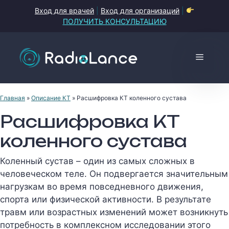
Перейти
Вход для врачей
|
Вход для организаций
|
к
ПОЛУЧИТЬ КОНСУЛЬТАЦИЮ
содержимому
Меню
Главная
»
Описание КТ
»
Расшифровка КТ коленного сустава
Расшифровка КТ
коленного сустава
Коленный сустав – один из самых сложных в
человеческом теле. Он подвергается значительным
нагрузкам во время повседневного движения,
спорта или физической активности. В результате
травм или возрастных изменений может возникнуть
потребность в комплексном исследовании этого