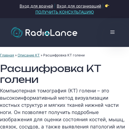
Перейти
Вход для врачей
|
Вход для организаций
|
к
ПОЛУЧИТЬ КОНСУЛЬТАЦИЮ
содержимому
Меню
Главная
»
Описание КТ
»
Расшифровка КТ голени
Расшифровка КТ
голени
Компьютерная томография (КТ) голени – это
высокоинформативный метод визуализации
костных структур и мягких тканей нижней части
ноги. Он позволяет получить подробные
изображения для оценки состояния костей, мышц,
связок, сосудов, а также выявления патологий или