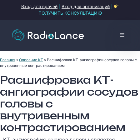
Перейти
Вход для врачей
|
Вход для организаций
|
к
ПОЛУЧИТЬ КОНСУЛЬТАЦИЮ
содержимому
Меню
Главная
»
Описание КТ
»
Расшифровка КТ-ангиографии сосудов головы с
внутривенным контрастированием
Расшифровка КТ-
ангиографии сосудов
головы с
внутривенным
контрастированием
КТ-ангиография сосудов головы является