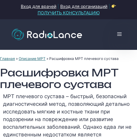
Перейти
Вход для врачей
|
Вход для организаций
|
к
ПОЛУЧИТЬ КОНСУЛЬТАЦИЮ
содержимому
Меню
Главная
»
Описание МРТ
»
Расшифровка МРТ плечевого сустава
Расшифровка МРТ
плечевого сустава
МРТ плечевого сустава – быстрый, безопасный
диагностический метод, позволяющий детально
исследовать мягкие и костные ткани при
подозрении на повреждение или развитие
воспалительных заболеваний. Однако едва ли не
единственным недостатком является