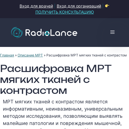
Перейти
Вход для врачей
|
Вход для организаций
|
к
ПОЛУЧИТЬ КОНСУЛЬТАЦИЮ
содержимому
Меню
Главная
»
Описание МРТ
»
Расшифровка МРТ мягких тканей с контрастом
Расшифровка МРТ
мягких тканей с
контрастом
МРТ мягких тканей с контрастом является
информативным, неинвазивным, универсальным
методом исследования, позволяющим выявлять
малейшие патологии и повреждения мышечной,